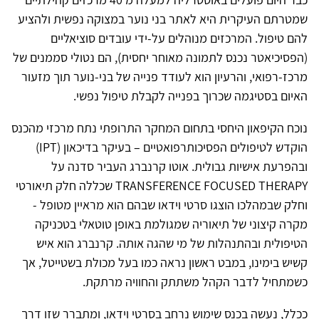
שמטרתם העיקרית היא לאתר בני נוער במצוקה נפשית ולהציע
להם טיפול. המרכזים מנוהלים על-ידי עובדים סוציאליים
(הפסיכיאטר נכנס לתמונה מאוחר יחסית), הם נטולי סממנים של
מרכז-רפואי, והרעיון הוא לעודד פנייה של בני-נוער תוך מזעור
האיום בסטיגמה שכרוך בפנייה לקבלת טיפול נפשי.
נוכח הקיפאון היחסי בתחום המחקר התרופתי נתח מרכזי מהכנס
הוקדש לטיפולים הפסיכותרפואטיים – בעיקר בדיכאון (IPT)
ובהפרעת אישיות גבולית. אוטו קרנברג העביר סדנה על
TRANSFERENCE FOCUSED THERAPY שכללה חלק תיאורטי
וחלק שבמהלכו הוצגו סרטי וידאו שבהם הוא מראיין מטופל -
מקרה קיצוני של תיאוריה שמגולמת באופן טוטאלי בטכניקה
הטיפולית ובהתנהלות של מי שהגה אותה. קרנברג הוא איש
קשיש בימינו, במבט ראשון נראה כמו בעל מכולת בשטייטל, אך
כשמתחיל לדבר הקהל משתתק והחוויה מרתקת.
ככלל, נעשה בכנס שימוש נרחב בסרטי וידאו, ומתברר שזו דרך