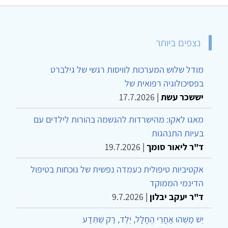
נצפים ביותר
מודל שלוש המערכות לוויסות רגשי של גילברט
בפסיכולוגיה רפואית של
יששכר עשת
|
17.7.2026
מאגו לאקו: מהישרדות להגשמה בהורות לילדים עם
בעיות התנהגות
ד"ר ליאור סומך
|
19.7.2026
אקטיביות טיפולית כעמדה נפשית של נוכחות בטיפול
הדינמי הממוקד
ד"ר יעקב יבלון
|
9.7.2026
יֵשׁ מַשֶּׁהוּ אַחֲרֵי הֶחָלָל, יֶלֶד, רַק שֶׁתֵּדַע