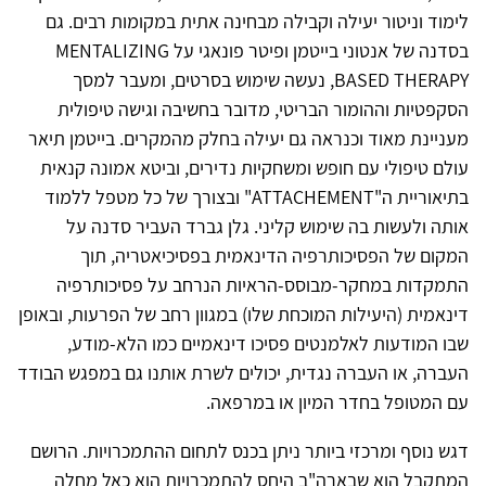
לימוד וניטור יעילה וקבילה מבחינה אתית במקומות רבים. גם
בסדנה של אנטוני בייטמן ופיטר פונאגי על MENTALIZING
BASED THERAPY, נעשה שימוש בסרטים, ומעבר למסך
הסקפטיות וההומור הבריטי, מדובר בחשיבה וגישה טיפולית
מעניינת מאוד וכנראה גם יעילה בחלק מהמקרים. בייטמן תיאר
עולם טיפולי עם חופש ומשחקיות נדירים, וביטא אמונה קנאית
בתיאוריית ה"ATTACHEMENT" ובצורך של כל מטפל ללמוד
אותה ולעשות בה שימוש קליני. גלן גברד העביר סדנה על
המקום של הפסיכותרפיה הדינאמית בפסיכיאטריה, תוך
התמקדות במחקר-מבוסס-הראיות הנרחב על פסיכותרפיה
דינאמית (היעילות המוכחת שלו) במגוון רחב של הפרעות, ובאופן
שבו המודעות לאלמנטים פסיכו דינאמיים כמו הלא-מודע,
העברה, או העברה נגדית, יכולים לשרת אותנו גם במפגש הבודד
עם המטופל בחדר המיון או במרפאה.
דגש נוסף ומרכזי ביותר ניתן בכנס לתחום ההתמכרויות. הרושם
המתקבל הוא שבארה"ב היחס להתמכרויות הוא כאל מחלה