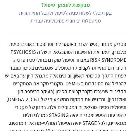
מבקש.ת לעצמך טיפול?
כאן תוכל.י לשלוח פניה לטיפול ולקבל התייחסויות
ממטפלות.ים חברי פסיכולוגיה עברית
פטריק מקגורי, איש השנה באוסטרליה ופרופסור באוניברסיטת
מלבורן, תיאר את החשיבות הפוטנציאלית של ה PSYCHOSIS
RISK SYNDROME באבחון וטיפול מוקדם בחולי סכיזופרניה.
הסינדרום מתייחס לקבוצת המטופלים שנמצאים בסיכון מוגבר
לפתח התקף פסיכוטי ראשון, ובימים אלה מתנהל דיון ער באם יש
להכליל את הסינדרום ב DSM-5. מקגורי סקר את המחקרים
הקליניים שנערכו בקרב קבוצת הסיכון (בעיקר בריספרידון
ואולנזפין), והדגיש את המקום המשמעותי של OMEGA-2, CBT,
וטיפולים פסיכו-סוציאליים במטופלים אלה. בחזון של מקגורי
להפרעות הפסיכיאטריות יהיה STAGING כמו לגידולים
ממאירים, ולכל STAGE יהיה הטיפול המולטי-מודאלי המתאים.
כבר היום פועלים באוסטרליה למעלה מ 40 מרכזים קהילתיים