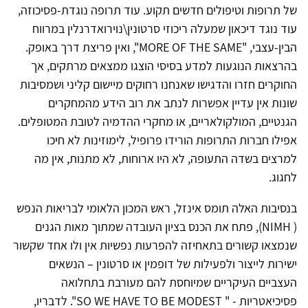
של תרופות וטיפולים חדשים תקוע. עוד תרופה נוגדת-פסיכוזה,
עוד נוגד דיכאון שמעלה ריכוזי סרטונין\נוירואדרנלין במרווח
הבין-עצבי, "MORE OF THE SAME", ואין פריצת דרך באופק.
בהרצאות הנוגעות למדע בסיסי הוצגו ממצאים מרתקים, אך
החוקרים חזרו והדגישו שאנחנו רחוקים מיישום קליני ושמסיבות
שונות אין עדיין אפשרות לנתב את רוב הידע מהמחקרים
הגנטיים, המולקולאריים, או מחקרי ההדמיה לטובת המטופלים.
אפילו חברות התרופות הורידו פרופיל, לימוזינות לא חיכו
למרצים בשדה התעופה, לא היו ארוחות, לא מתנות, אין מה
לחגוג.
בנסיבות האלה תומס אינזל, ראש המכון הלאומי לבריאות הנפש
( NIMH), פתח את הכנס בציון העובדה שמתוך מאות הגנים
שנמצאו קשורים בתאחיזה להפרעות נפשיות אין ולו אחד שקשור
ישירות לייצור ולפעילות של דופמין או סרטונין – הנשאים
העצביים העיקריים שמיוחסת להם מעורבת בתחלואה
פסיכיאטריות - " SO WE HAVE TO BE MODEST". לדבריו,