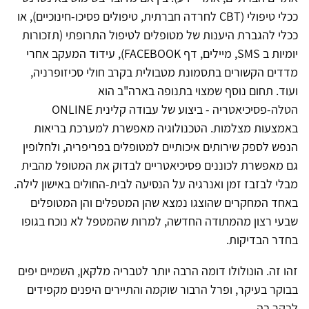
ככלי טיפולי (CBT לחרדה חברתית, טיפולים פסיכו-חינוכיים), או
ככלי להגברת היענות של מטופלים לטיפול התרופתי (תזכורות
יומיות ב SMS, מיילים, דף FACEBOOK), עידוד המעקב אחרי
מדדים הקשורים בתסמונת מטבולית בקרב חולי סכיזופרניה,
ועוד. תחום נוסף שמצוי בתנופה בארה"ב הוא
הטלה-פסיכיאטריה - ביצוע של עבודה קלינית ONLINE
באמצעות מצלמות. הטכנולוגיה מאפשרת למערכת בריאות
הנפש לספק שירותים איכותיים למטופלים בפריפריה, ולחלופין
גם מאפשרת לכוננים פסיכיאטריים לבדוק את המטופל מהבית
מבלי לבזבז זמן ואנרגיה על הנסיעה לבית-החולים באישון לילה.
באחד המחקרים שהוצגו נמצא שהן המטפלים והן המטופלים
שבעי רצון מהמתודה החדשה, למרות שהמטפל לא נוכח בגופו
בחדר הבדיקות.
זהו זה. הונולולו דומה הרבה יותר לטבריה מלקאן, השמיים יפים
בבוקר בעיקר, ופרל הרבור שוקמה והתיירים היפנים מקפידים
לבקר בה...