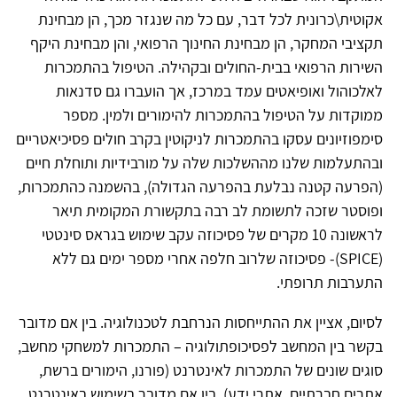
אקוטית\כרונית לכל דבר, עם כל מה שנגזר מכך, הן מבחינת
תקציבי המחקר, הן מבחינת החינוך הרפואי, והן מבחינת היקף
השירות הרפואי בבית-החולים ובקהילה. הטיפול בהתמכרות
לאלכוהול ואופיאטים עמד במרכז, אך הועברו גם סדנאות
ממוקדות על הטיפול בהתמכרות להימורים ולמין. מספר
סימפוזיונים עסקו בהתמכרות לניקוטין בקרב חולים פסיכיאטריים
ובהתעלמות שלנו מההשלכות שלה על מורבידיות ותוחלת חיים
(הפרעה קטנה נבלעת בהפרעה הגדולה), בהשמנה כהתמכרות,
ופוסטר שזכה לתשומת לב רבה בתקשורת המקומית תיאר
לראשונה 10 מקרים של פסיכוזה עקב שימוש בגראס סינטטי
(SPICE)- פסיכוזה שלרוב חלפה אחרי מספר ימים גם ללא
התערבות תרופתי.
לסיום, אציין את ההתייחסות הנרחבת לטכנולוגיה. בין אם מדובר
בקשר בין המחשב לפסיכופתולוגיה – התמכרות למשחקי מחשב,
סוגים שונים של התמכרות לאינטרנט (פורנו, הימורים ברשת,
אתרים חברתיים, אתרי ידע). בין אם מדובר בשימוש באינטרנט