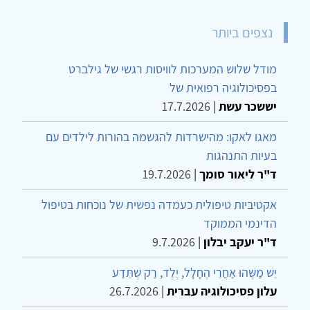
נצפים ביותר
מודל שלוש המערכות לוויסות רגשי של גילברט
בפסיכולוגיה רפואית של
יששכר עשת
|
17.7.2026
מאגו לאקו: מהישרדות להגשמה בהורות לילדים עם
בעיות התנהגות
ד"ר ליאור סומך
|
19.7.2026
אקטיביות טיפולית כעמדה נפשית של נוכחות בטיפול
הדינמי הממוקד
ד"ר יעקב יבלון
|
9.7.2026
יֵשׁ מַשֶּׁהוּ אַחֲרֵי הֶחָלָל, יֶלֶד, רַק שֶׁתֵּדַע
עלון פסיכולוגיה עברית
|
26.7.2026