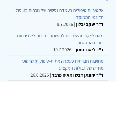
אקטיביות טיפולית כעמדה נפשית של נוכחות בטיפול
הדינמי הממוקד
ד"ר יעקב יבלון
|
9.7.2026
מאגו לאקו: מהישרדות להגשמה בהורות לילדים עם
בעיות התנהגות
ד"ר ליאור סומך
|
19.7.2026
מחויבות חברתית כעמדה אתית-טיפולית: שרטוט
מחדש של גבולות המקצוע
ד"ר יהונתן דבש ומאיה פרבר
|
26.6.2026
שילוב דיאלקטי כמענה לדילמת "השם המת" בטיפול
בטרנסג'נדרים
מור שני שרמן
|
28.6.2026