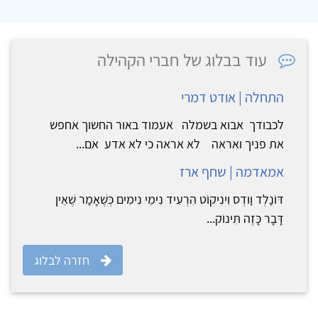
עוד בבלוג של חברי הקהילה
התחלה | אודט דמרי
לכבודך אבוא בשמלה אעמוד באור החשוך אחפש
את פניך ואראה לא אראה כי לא אדע אם...
אמאדמה | שחף ארז
דּוֹנַלְד וַודְס וִינִיקוֹט הִרְעִיד נִימֵי נִימִים כְּשֶׁאָמַר שֶׁאֵין
דָּבָר כָּזֶה תִּינוֹק...
חזרה לבלוג