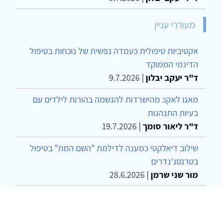
מעוררי עניין
אקטיביות טיפולית כעמדה נפשית של נוכחות בטיפול
הדינמי הממוקד
ד"ר יעקב יבלון
|
9.7.2026
מאגו לאקו: מהישרדות להגשמה בהורות לילדים עם
בעיות התנהגות
ד"ר ליאור סומך
|
19.7.2026
שילוב דיאלקטי כמענה לדילמת "השם המת" בטיפול
בטרנסג'נדרים
מור שני שרמן
|
28.6.2026
מחויבות חברתית כעמדה אתית-טיפולית: שרטוט
מחדש של גבולות המקצוע