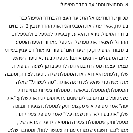
א. התחושה והתנועה בחדר הטיפול:
מכיוון שהתוודענו אל התנועה העצורה בחדר הטיפול כבר
בפתיח, אאיר עתה את המבט והניראות ההדדית בין 2 הנוכחים
בחדר הטיפול. ניראות היא עניין בעייתי למטפלים ולמטפלות.
ההרגל להשאיר את גופו של המטפל מאחורי הספה הוטמע
בתרבות הטיפולית, כך שעד היום 'סיפורי ניראות' הם עניין בעייתי
לרוב המטפלים – רואים אותם! מטפלת בסדנא סיפרה שהיא
מצאה עצמה ממהרת בנהיגתה להגיע בזמן לשעה הטיפולית
שלה, ולפתע היא רואה את המטפלת שלה נוסעת לצידה, ומסבה
את ראשה כדי שהיא לא תראה אותה. "מה לעשות?" שאלה
המטופלת/המטפלת בייאושה. מטפלות צעירות מתייסרות
כשמטופלים גברים בגילים שונים מתייחסים לניראות שלהן: "את
יפה" אמר מטופל איש מקצוע ותיק למטפלת הצעירה ונבוכה
שלו, "את בטח לא היית שמה עלי" יאמר מטופל צעיר יותר.
מטפל ותיק שמטופלת צעירה החמיאה לו על המראה שלו,
אמר:"כבר חשבתי שגמרתי עם זה ואפשר לנוח", ומסתבר שלא.