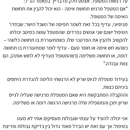
על רגשות המטופל. אצטט חלק מדברייך במאמר הנ"ל:
"אם המטפל מרגיש תחושת אימה - הוא יכול להבין את תחושת
האימה של המטופל.
מניסיוני, עדיף בכל זאת לשמר תפיסה של השכל הישר: שבחדר
הטיפול ישנם שני אנשים נפרדים. שהמטפל עושה כמיטב יכולתו
להקשיב ולהבין את הפרטנר שלו. כשמתעוררת בו תחושה כלשהי –
כשהוא חש אימה או חוסר טעם - עדיף לומר שמתעוררת בו תחושה
דומה, או תחושה משלימה (כשהמטופל מעדיף לא לחוש אותה), הם
צוות עבודה."
בעידוד מטפלת לגיוס שריון לא הרגשתי הלימה להגדרת היחסים
ביניהם כצוות.
וההקבלה המתבקשת היא שאם המטפלת מרגישה שעליה לגייס
שריון יתכן והמטופלת שלה מרגישה הרגשה דומה או משלימה.
אני יכולה להעיד על עצמי שגבולות מעסיקים אותי לא מעט
בטיפול: אך עם זאת יש הבדל מאוד גדול בין בדיקת גבולות ופריצת