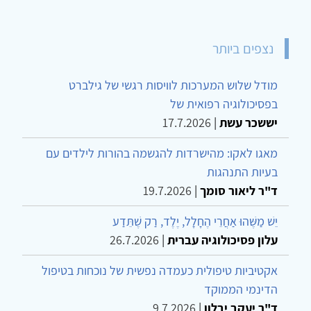
נצפים ביותר
מודל שלוש המערכות לוויסות רגשי של גילברט
בפסיכולוגיה רפואית של
יששכר עשת
|
17.7.2026
מאגו לאקו: מהישרדות להגשמה בהורות לילדים עם
בעיות התנהגות
ד"ר ליאור סומך
|
19.7.2026
יֵשׁ מַשֶּׁהוּ אַחֲרֵי הֶחָלָל, יֶלֶד, רַק שֶׁתֵּדַע
עלון פסיכולוגיה עברית
|
26.7.2026
אקטיביות טיפולית כעמדה נפשית של נוכחות בטיפול
הדינמי הממוקד
ד"ר יעקב יבלון
|
9.7.2026