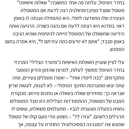
בחדר הטיפול, עלתה פה אחד התשובה:" שאלות אישיות!"
מטופל שסבל מפיברומיאלגיה רצה לדעת אם המטופלת
הצעירה שלו התוודעה לחולי. היא התפתלה וענתה לו באופן
ראוי. בסדנא היא רצתה לדעת אם נהגה כשורה. הרגיעה אותה
הידיעה שהשאלה של המטופל הייתה לגיטימית ושהיא הגיבה
באופן מכבד; "אתם לא יודעים כמה עזרתם לי", היא אמרה בתום
המפגש.
עלי לציין שעניין השאלות האישיות כ'מיטרד הצלילי' המרכזי
בחדר הטיפול ממשיך לעלות, למרות שהזמן והדיון הפומבי
מתקדמים. "ככה לימדו אותי" – יאמרו מטפלים צעירים, שזה
עתה יצאו ממערכות החינוך הטיפולי – לא לענות, לעטות שריון
שנראה כך: מחזירים שאלה בשאלה או נותנים פירוש. מנקודת
המבט של המטופל, ההתמודדות הצלילית הזו מצד המטפלים
נחווית כפעולה פוגענית לגביו - מתעלמים משאלתו, עושים לו
תרגילים כלשהם. "עזרו לי!" – נשמע מדי פעם קולו של מטופל
שפוגש את 'המנגינה הפסיכולוגית' החוזרת על עצמה, אך