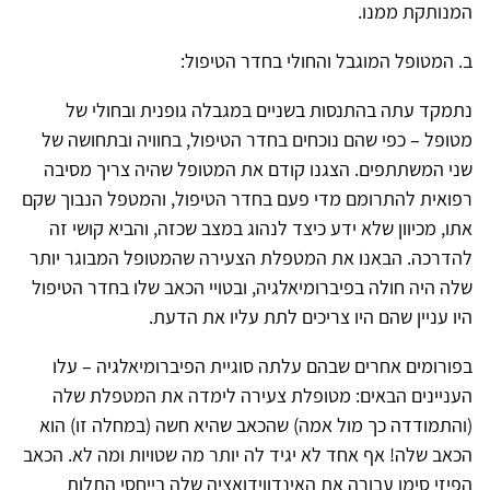
המנותקת ממנו.
ב. המטופל המוגבל והחולי בחדר הטיפול:
נתמקד עתה בהתנסות בשניים במגבלה גופנית ובחולי של
מטופל – כפי שהם נוכחים בחדר הטיפול, בחוויה ובתחושה של
שני המשתתפים. הצגנו קודם את המטופל שהיה צריך מסיבה
רפואית להתרומם מדי פעם בחדר הטיפול, והמטפל הנבוך שקם
אתו, מכיוון שלא ידע כיצד לנהוג במצב שכזה, והביא קושי זה
להדרכה. הבאנו את המטפלת הצעירה שהמטופל המבוגר יותר
שלה היה חולה בפיברומיאלגיה, ובטויי הכאב שלו בחדר הטיפול
היו עניין שהם היו צריכים לתת עליו את הדעת.
בפורומים אחרים שבהם עלתה סוגיית הפיברומיאלגיה – עלו
העניינים הבאים: מטופלת צעירה לימדה את המטפלת שלה
(והתמודדה כך מול אמה) שהכאב שהיא חשה (במחלה זו) הוא
הכאב שלה! אף אחד לא יגיד לה יותר מה שטויות ומה לא. הכאב
הפיזי סימן עבורה את האינדווידואציה שלה בייחסי התלות