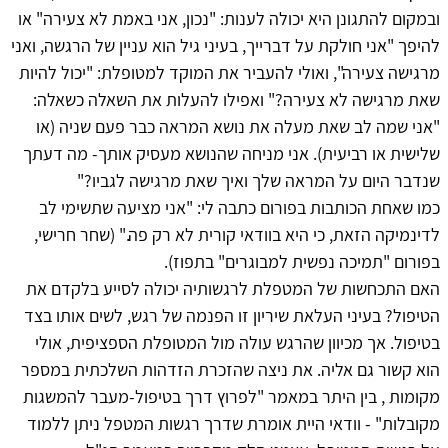
ובמקום להתגונן היא יכולה לענות: "נכון, אני באמת לא צעירה" או
להיפך "אני חולקת על דברייך, בעיני גיל הוא עניין של הרגשה, ואני
מרגישה צעירה", ואולי להעביר את המוקד למטופלת: "יכול להיות
שאת מרגישה לא צעירה?" ואפילו להעלות את השאלה כשאלה:
"אני שמה לב שאת מעלה את נושא המראה כבר פעם שניה (או
שלישית או רביעית). אני מניחה שהנושא מעסיק אותך- מה דעתך
שנדבר היום על המראה שלך ואיך שאת מרגישה לגביו?"
כמו שאחת הכותבות בפורום כתבה לי: "אני מציעה שתשימי לב
לדינמיקה הזאת, כי היא בוודאי קורית לא רק פה." (שחר חרישי,
בפורום "תמיכה נפשית למבוגרים" בתפוז).
האם התכחשות של המטפלת לרגשותיה יכולה לסייע בלקדם את
הטיפול? בעיני העלאת שיריון זו הפנמה של רגש, לשים אותו בצד
בטיפול. אך מכיוון שהרגש עולה מול המטופלת הספציפית, אולי
הוא קשור גם אליה. את ניצה שהזכרת הזדהות השלכתית במספר
מקומות , בין היתר במאמר "לפרוץ דרך בטיפול-מעבר להמשגות
מקובלות" - וודאי היית אומרת שדרך רגשות המטפל ניתן ללמוד