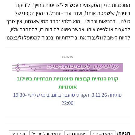
המככבות בדיון המקצועי העכשווי: ל'צרימות בחייך', ל'ריקוד
ביניכם', ש'שמטת אותה', ועוד ועוד - וחבל. כי הפן הגופני של
כולנו – בבריאות ובחולי – הוא בלתי נפרד ממי שאנחנו, אין צורך
להעצים או לפייט אותו. אפשר פשוט להודות בו, להתחבר אליו,
להיות קשוב לו ולעבוד אתו בידידותיות ובכבוד למטופל ולעצמנו.
- פרסומת -
קורס הנחיית קבוצות מיומנויות חברתיות בשילוב
אומנויות
פתיחה 3.11.26. הקורס מועבר בזום. בימי שלישי 19:30-
22:00
תגיות:
אנשי מקצוע
פסיכותרפיה
יחסי מטפל מטופל
גוף ונפש