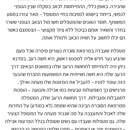
שהכירה. באופן כללי, ההתייחסות לכאב בסקלה שבין הגופני
לנפשי, בייחוד בישומו לנסיבות בחיי המטופל – מאד עזרו במסע
המשותף. חוסר האונים שהמטפלים חשו מול הכאב הגופני ששרר
בחדר והשאיר אותם כביכול ללא ציוד מקצועי – הצטמצם כאשר
הם יכלו לחשוב על חווית הכאב ולמולל אותה.
מטפלת שעבדה במרפאת סוכרת נעורים סיפרה שכל פעם
שהגיע נער חדש אליה למפגש ראשון, היא חשה רעב. בסדנא
ניתן היה להתייחס לתחושת הרעב שלה במושגים הבאים: דרך
הרעב שלה היא חשה חווייתית את המשמעות ההכרח שהנער
הזה עומד לפניו – להגביל את המזונות שלו מעתה ואילך.
מרגישים כך כשפעולות טבעיות כמו אכילה ותנועה – הופכות
למוגבלות ומגבילות. דרך תחושת הרעב שלה, המטפלת
ממרפאת הסוכרת הבינה שהיא שמחה (לא במודע) על החירות
שלה לאכול והתעצבה על מה שנגזר מעתה על המטופל הצעיר
שלה. גם מטפלות שעבדו עם נשים שטופלו בגלל הפרעות אכילה
– בהשמנת יתר או באחרות – ספרו שלפני הפגישה הן הרגישו