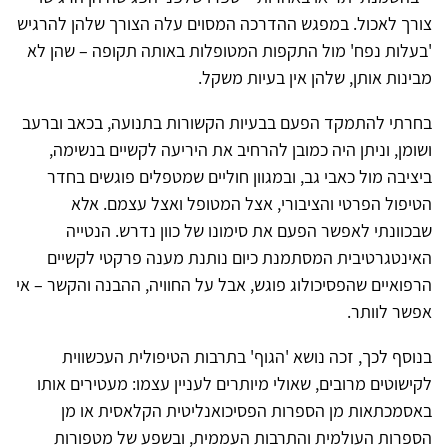
צורך לאכול. במפגש ההדרכה המסוים עלה הצורך שלהן להרגיש
'בעלות נפח' מול התקפות המטופלות באותה תקופה – שהן לא
מבינות אותן, שלהן אין בעיות משקל.
בחרתי להתמקד הפעם בבעיות הקשורות בתנועה, בכאב וברעב
ושומן, וניתן היה כמובן להרחיב את היריעה לקשיים בנשימה,
ביציבה מול כאבי גב, ובמגוון חוליים שמטפלים פוגשים בחדר
הטיפול הפרטי והציבורי, אצל המטופל ואצל עצמם. אלא
שבכוונתי לאפשר הפעם את סימונו של כוון נדרש. הנטייה
האינטגרטיבית המסתמנת כיום נותנת מענה פרקטי לקשיים
הרפואיים שהפסיכולוג פוגש, אבל על החוויה, ההבנה והקשר – אי
אפשר לוותר.
בנוסף לכך, זכה נושא 'הגוף' בתרבות הטיפולית העכשווית
לקישוטים מרובים, שאולי מיותרים לעניין עצמו: מעטירים אותו
באסמכתאות מן הספרות הפסיכואנליטית הקלאסית או מן
הספרות העולמית והתרבות העממית, ובשפע של מטפורות