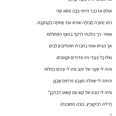
אולם אז כבר הייתי בֻּבָּה מִסּוּג שֵׁני
כמו זְמוֹרָה חֲבוּלָה שהיא עוד אֲחוּזָה בִּקְנוֹקֶנֶת.
ואחר- כך הלכתי לרקֹד בנשף המְּחוֹלוֹת
אך הִנִּיחוּ אותי בחברת חתולים וּכְלָבים
וְאִלּוּ כָל צְעָדַי היו מדודים וּקְצוּביִם.
והיה לי שֵׂעָר של זהב והיו לי עינים כְּחֻלּוֹת
והיתה לי שמלה מִצֶּבַע פרחים שֶׁבַּגָּן
והיה לי כובע של קש עם קִשּׁוט דֻבְדְּבָן."
(דליה רביקוביץ, בובה ממוכנת)
*