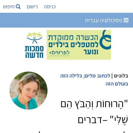
כניסה
רישום
חיפוש
פסיכולוגיה עברית
בלוגים
|
לכתוב מלים; בלילה הזה
בעולם הזה
"הָרוּחוֹת וְהַבֹּץ הֵם
שֶׁלִּי" –דברים