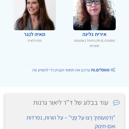
אירית גלינה
מאיה לנגר
מוסמכת (M.A) בטיפול באמצעות
פסיכולוגית
אמנויות
מטפלים.ות
עדכנו את תחומי העניין כדי להופיע פה
עוד בבלוג של ד"ר ליאור גרנות
"וְדִמְעוֹתַיִךְ רָצוּ עַל פָּנַי" – על הורות, נפרדות
ואֵם-תינוק