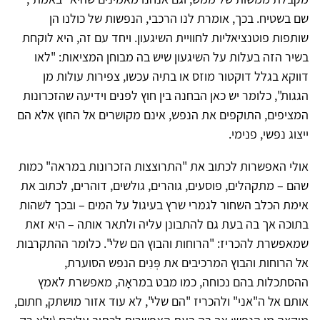
שם בשטיח. בכך, אומרת לנו הרכבי, הנפשות של כולנו הן
שותפות פוטנציאליות לחוויית השיגעון. ויחד עם זה, היא לוקחת
בשיר הזה בעלות על השיגעון שיש בה מבוחן המציאות: "לאו
דווקא בגלל דוקטור מוזס או בתיה עכשו, צפירות עולות מן
הגגות", כלומר יש כאן הבחנה בין חוץ לפנים וידיעה שהזכרונות
המציפים, התוקפים את הנפש, אינם מקושרים אל החוץ אלא הם
ייצוג נפשי, פנימי.
אולי האפשרות לכתוב את "התרוצצות הזכרונות במראה" כמות
שהם – מתקהלים, פוסעים, גוהרים, גולשים, דוהרים, לכתוב את
אימת הכלב השחור לגמרי שרץ בעיגול על המים – ובכך לשהות
בתוכה אך בה בעת גם להתבונן עליה ולתאר אותה – היא זאת
שמאפשרת להכריז: "הרוחות והבוץ הם שלי". כלומר ההתקרבות
אל הרוחות והבוץ המרכיבים את פְּנִים הנפש הסוערת,
ההסתכלות בהם נכוחה, כמו מבט במראָה, מאפשרת לאמץ
אותם אל ה"אני" ולהכריז "הם שלי", לא עוד אזור מושתק, חתום,