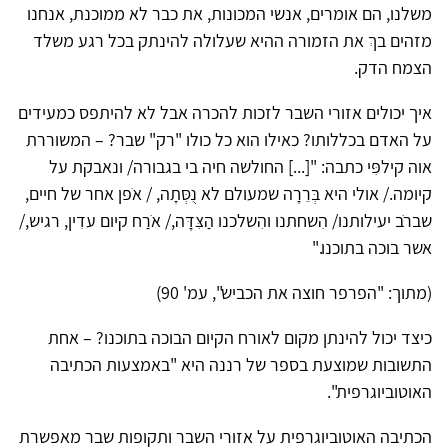
משלנו, הם אומרים, אנשי המכונות, את כבר לא ממוכנת, אנחנו
מזהים בךְ את הזמורה ההיא שעלולה להינתק בכל רגע משלד
הצמח הדק.
איך יכולים אזורי השבר לזכות להכרה אבל לא להיתפס כמעידים
על האדם בכללותו? כאילו הוא כל כולו "רק" שבר? – המשוררת
אוה קילפִּי כתבה: "[...] החולשה חיה בי בגבורה/ ונאבקת על
קיומה./ אולי היא בְּרֵרָה שמעולם לא נֻסְּתָה, / אֹפן אחר של חיים,
שברֹב יעילותנו/ הִשחתנו והִשלכנו הַצִּדָּה,/ אֹרַח קיום עדִין, רגיש,/
אשר בוכה בתוכנו."
(מתוך: "הפרפר חוצה את הכביש", עמ' 90)
כיצד יכול להינתן מקום לאורח הקיום הבוכה בתוכנו? – אחת
התשובות שמוצעת בספר של רננה היא "באמצעות הכתיבה
האוטוביוגרפית".
הכתיבה האוטוביוגרפית על אזורי השבר ותקופות שבר מאפשרת