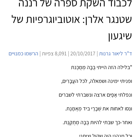
לכבוד השקת ספרה של רננה
שטנגר אלרן: אוטוביוגרפיות של
שיגעון
ד"ר ליאור גרנות
| 20/10/2017 | 8,091 צפיות |
הרשמו כמנויים
"בלילה הזה הייתי בֻּבָּה מְמֻכֶּנת
ופניתי ימינה ושמאלה, לכל העֲבָרִים,
ונפלתי אַפַּיִם ארצה ונשברתי לשברים
ונִסו לאחות את שְׁבָרַי ביד מְאֻמֶּנֶת.
ואחר-כך שבתי להיות בֻּבָּה מְתֻקֶּנֶת.
וכל מנהגי היה שקול וְצַיְּתָנִי