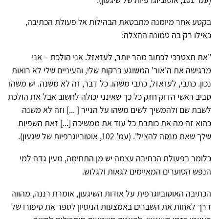
בקטע אחר מיומנה מתבטאת הבהילות אל פעולת הכתיבה,
כאילו רק בה טמונה ההצלה:
"את תצטרכי לכתוב מהר יותר, לעזאזל. אני הולכת – אני
מרגישה את ה'אור' המשוגע ברקות שלי, והעיניים שלי לא רואות
נכון. כתבי, לעזאזל, כתבי משהו. כל דבר, זה לא משנה. יש משהו
סביב ראשי הדוק חזק כל כך שאינני יכולה לחשוב אבל את הולכת
לשבת שם ולהמשיך לשים משהו על הנייר [ ...] וזה לא משנה
כהוא זה מה את כותבת כל עוד את ממשיכה [...] זאת השפיות
שלך שאת מנסה להציל". (עמ' 102, אוטוביוגרפיות של שגעון).
כלומר בפעולת הכתיבה עצמה יש מן התחימה, מעין גדה למי
הנפש הסוערים המאיימים לגאות ולגלוש.
הכתיבה האוטוביוגרפית על אודות השיגעון, אומרת רננה, מהווה
דרך לאחות את השברים באמצעות הניסיון לספר את סיפורו של