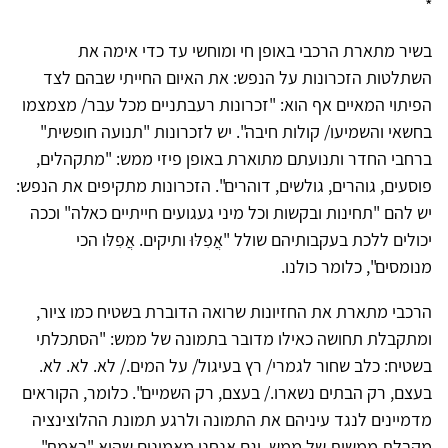
*
בשיר מתארת הרכבי באופן חי ומוחשי עד כדי אימה את
השתלטות הזכרונות על הנפש: את האיום החייתי שבהם לצד
הפיתוי המאיים אף הוא: "זכרונות רעבתניים מכל עבר/ מצמצמו
בחשאי והשמיעו/ קולות חיבה". יש לזכרונות "תנועה חופשית"
ברחבי החדר ותנועתם מתוארת באופן פיזי ממש: "מתקהלים,
פוסעים, גוהרים, גולשים, דוהרים". הזכרונות מתקיפים את הנפש:
יש להם "תחינות ובקשות וכל מיני געגועים חייתיים כאלה" וככה
יכולים ללכת בעקבותיהם שולל "אֲפִלּוּ ותיקים. אֲפִלּו הכי
מנומסים", כלומר כולנו.
הרכבי מתארת את החזיונות שרואה הדוברת בשטיח כמו ציור,
ומתקבלת תחושה כאילו מדובר בתמונה של ממש: "הסתכלתי
בשטיח: כלב שחור לגמרי/ רץ בעיגול/ על המים./ לא. לא. לא.
בעצם, רק הבתים נשארו./ בעצם, רק השמיים". כלומר, הקוראים
מדמיינים לנגד עיניהם את התמונה ולרגע תמונת ההלוצינציה
מקבלת ממשות של ממש, וגם אנחנו מאמינים שהיא "באמת",