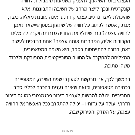
העצמי בזמן השיגעון, להעניק משמעות סימבולית לחוויה
קונקרטית ובכך לייצר מרחב של חשיבה והתבוננות. אלא
שהיכולת לייצר נרטיב עצמי קוהרנטי אינה מובנת מאליה. כיצד,
אם כן, אפשר לכתוב על חוויה של שיגעון באופן שיישאר נאמן
לחוויה עצמה? כזה שיחלץ את החוויה מזרותה ויקנה לה מלים
הקרובות אליה, המדברות אותה עצמה? אחת הדרכים לעשות
זאת, הזוכה להתייחסות בספר, היא השפה המטאפורית,
המצליחה להתקרב אל החוויה הסובייקטיבית המפורקת וללכוד
משהו מתוכה.
בהמשך לכך, אני מבקשת לטעון כי שפת השירה, המאופיינת
בכתיבה מטאפורית, וכזאת שאינה נענית בהכרח לכללי סדר
תחביריים ויכולה להרשות לעצמה דיבור פרגמנטרי כמו גם דיבור
חזרתי ועולה על גדותיו – יכולה להתקרב ככל האפשר אל החוויה
עצמה, על הסדק והפירוק שבה.
- פרסומת -