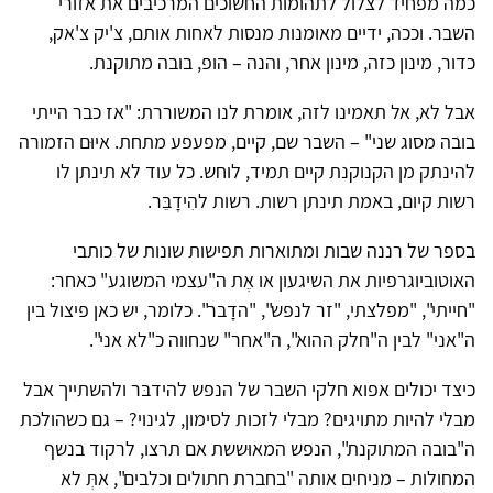
כמה מפחיד לצלול לתהומות החשוכים המרכיבים את אזורי
השבר. וככה, ידיים מאומנות מנסות לאחות אותם, צ'יק צ'אק,
כדור, מינון כזה, מינון אחר, והנה – הופ, בובה מתוקנת.
אבל לא, אל תאמינו לזה, אומרת לנו המשוררת: "אז כבר הייתי
בובה מסוג שני" – השבר שם, קיים, מפעפע מתחת. איוּם הזמורה
להינתק מן הקנוקנת קיים תמיד, לוחש. כל עוד לא תינתן לו
רשות קיום, באמת תינתן רשות. רשות להִידָבֵּר.
בספר של רננה שבות ומתוארות תפישות שונות של כותבי
האוטוביוגרפיות את השיגעון או אֶת ה"עצמי המשוגע" כאחר:
"חייתי", "מפלצתי, "זר לנפש", "הדָבר". כלומר, יש כאן פיצול בין
ה"אני" לבין ה"חלק ההוא", ה"אחר" שנחווה כ"לא אני".
כיצד יכולים אפוא חלקי השבר של הנפש להידבּר ולהשתייך אבל
מבלי להיות מתויגים? מבלי לזכות לסימון, לגינוי? – גם כשהולכת
ה"בובה המתוקנת", הנפש המאוּששת אם תרצו, לרקוד בנשף
המחולות – מניחים אותה "בחברת חתולים וכלבים", אתְּ לא