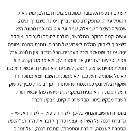
לעתים הנפש היא בובה ממוכנת: צועדת בתלם, עושה את
המוטל עליה, מתפקדת, כמו שצריך: ימינה כשצריך ימינה,
שמאלה כשצריך שמאלה, שׂמה על אוטומט, כמו מכונה היא
עושה: קמה בבוקר, מתלבשת, הולכת לסוּפֶּר ולעבודה, צוחקת
כשצריך לצחוק, הולכת לאירוע של חברים, נותנת מתנה עטופה
יפֶה. ימינה ושמאלה ולכל העברים. הכל בסדר, אין תלונה. אבל
אפילו סלעים נשברים, אני אומרת לךָ, ולא מחמת זִקנה. היא
נופלת אפיים ארצה, הנפש, לשברים היא נשברת. עכשיו היא כבר
לא על אוטומט, היא כבר לא ממוּכּנת. השבר יוצא מתוכה חד
ושקוף וצלול ונקי כמו אמת שהוסתרה זמן רב מדי. מבֵּין שקשוק
רעש המכונה הוא מגיח וצועק: שקט שיהיה פה! עכשיו תורי.
השבר מבקש ביטוי, מבקש זכות קיום, מבקש הכרה.
בספרה החשוב והנחוץ כל-כך לשיח הטיפולי – לשיח האנושי –
מדברת רננה על השיגעון עצמו כדרך לדבר אֶת הזרוּת: "הנפש
מספרת לעצמה, וחוזרת ומספרת", כותבת רננה, "על זמנים