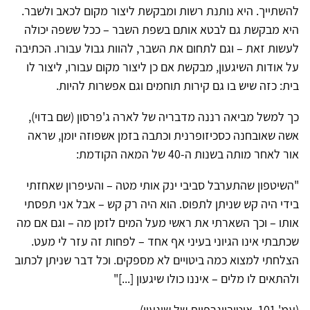
להשתייך. היא נותנת רשות ומבקשת ליצור מקום לכאב ולשבר.
היא מבקשת גם לבטא אותם בשפת השבר – ככל ששפה יכולה
לעשות זאת – וגם לתחום את השבר, להוות גבול עבורו. הכתיבה
על אודות השיגעון, מבקשת אם כן ליצור מקום עבורו, ליצור לו
בית: כזה שיש בו גם קירות תוחמים וגם אפשרות להיות.
כך למשל מביאה רננה מדבריה של לארה ג'פרסון (שם בדוי),
אשה שאובחנה כסכיזופרנית וכתבה בזמן אשפוזה יומן, שראה
אור לאחר מותה בשנות ה-40 של המאה הקודמת:
"השיטפון שהתערבל סביבי ינק אותי מטה – והעיפרון שאחזתי
בידי היה קש שניתן לתפוס. הוא היה רק קש – אבל אני תפסתי
אותו – וכך השארתי את ראשי מעל המים לזמן מה – וגם אם מה
שכתבתי אינו הגיוני בעיני אף אחד – לפחות זה עזר לי מעט.
הצלחתי למצוא כמה ביטויים לא מספקים. וכל דבר שניתן לכתוב
ולהתאים לו מלים – איננו כולו שיגעון [...]"
(עמ' 101, אוטוביוגרפיות של שיגעון).