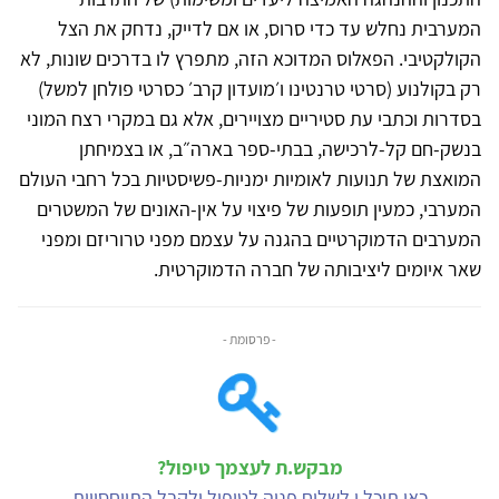
המערבית נחלש עד כדי סרוס, או אם לדייק, נדחק את הצל
הקולקטיבי. הפאלוס המדוכא הזה, מתפרץ לו בדרכים שונות, לא
רק בקולנוע (סרטי טרנטינו ו׳מועדון קרב׳ כסרטי פולחן למשל)
בסדרות וכתבי עת סטיריים מצויירים, אלא גם במקרי רצח המוני
בנשק-חם קל-לרכישה, בבתי-ספר בארה״ב, או בצמיחתן
המואצת של תנועות לאומיות ימניות-פשיסטיות בכל רחבי העולם
המערבי, כמעין תופעות של פיצוי על אין-האונים של המשטרים
המערבים הדמוקרטיים בהגנה על עצמם מפני טרוריזם ומפני
שאר איומים ליציבותה של חברה הדמוקרטית.
- פרסומת -
מבקש.ת לעצמך טיפול?
כאן תוכל.י לשלוח פניה לטיפול ולקבל התייחסויות