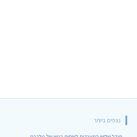
נצפים ביותר
מודל שלוש המערכות לוויסות רגשי של גילברט