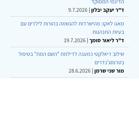
הדינמי הממוקד
ד"ר יעקב יבלון
|
9.7.2026
מאגו לאקו: מהישרדות להגשמה בהורות לילדים עם
בעיות התנהגות
ד"ר ליאור סומך
|
19.7.2026
שילוב דיאלקטי כמענה לדילמת "השם המת" בטיפול
בטרנסג'נדרים
מור שני שרמן
|
28.6.2026
מחויבות חברתית כעמדה אתית-טיפולית: שרטוט
מחדש של גבולות המקצוע
ד"ר יהונתן דבש ומאיה פרבר
|
26.6.2026