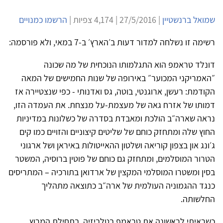
שמואל ברנשטיין
| 27/5/2016 | 4,174 צפיות |
הרשמו כמנויים
רשימה זו נשלחה למדור דעות ב׳הארץ׳ ב-7 במאי, ולא פורסמה:
דונלד טראמפ הוא התגלמותו הנוכחית של מה שכונה
״האמריקני המכוער״ באירופה של שנות החמישים של המאה
הקודמת: רעשן, ארוגנטי, בוטה, גס ואדנותי - כפי שנצטיירה אז
דמותו של אזרח גאה של מעצמת-על מנצחת. את העמדה הזו,
נראה שארה״ב הולכת ומאבדת בסדרה של כשלונות במדיניות
החוץ שלה ומתחזק כוחם של שליטים קיצוניים והזויים כמו קים
ג׳ונג און בצפון קוריאה ושלטון ההאייטולות באיראן ושל ארגוני
הטרור המוסלמים, ומתחזק גם כוחם של פוטין ברוסיה, המשטר
בסין ומשטרו המוסלמי המקצין של ארדואן בתורכיה – המתריסים
כנגד ההגמוניה העולמית של ארה״ב כתוצאה מתהליך
החלשותה.
כשראיתי לראשונה את טראמפ בטלביזיה, בתחילת המרוץ