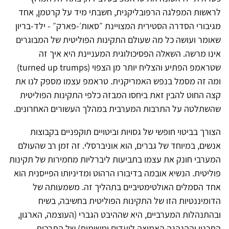
לראשות המפלגה הרפובליקנית, חשבתי מיד על קרטמן, אחד
מגיבורי הסדרה הסטירית המצויינת ״סאות׳-פארק״ - ילד-בריון
שאומר ועושה כל מה שעולם התקינות הפוליטית של המבוגרים
אינו מרשה. השאלה הפסיכולוגית המעניינת היא איך זה
שטראמפ הפתיע והצליח יותר מן הצפוי (turned up trumps)
ומה זה מסמל בנפש האמריקנית. טראמפ עצמו מספק לנו את
קצה החוט להבין זאת ביחסו המבזה כלפי התקינות הפוליטית
שהשתלטה על התרבות המערבית במהלך העשורים האחרונים.
הצורך בביטוי חופשי של גסויות וביטויים תוקפניים בקבוצות
אנשים, במיוחד של גברים, הוא אוניברסלי. זה זמן רב שהעולם
המערבי חונק את עצמו בתביעות ליברליות מחמירות של תקינות
פוליטית. הנשיא אובמה בדיבורו הרהוט ומדיניותו הפייסנית הוא
אחד הסמלים האולטימטיביים בתהליך זה. משמעותה של
הדומיננטיות הזו של התקינות הפוליטית בחשיבה, בשיח
ובהתנהלות המערביים, היא שההיבט הגברי (העוצמה, הארגון,
התכנון וההנהגה האמיצה ליעדים ומשימות) של התרבות