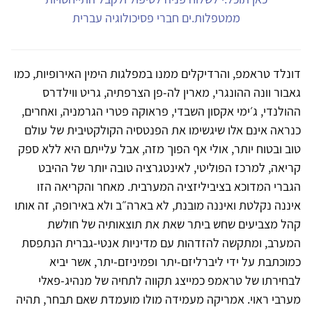
ממטפלות.ים חברי פסיכולוגיה עברית
דונלד טראמפ, והרדיקלים ממנו במפלגות הימין האירופיות, כמו
גאבור וונה ההונגרי, מארין לה-פן הצרפתיה, גריט ווילדרס
ההולנדי, ג׳ימי אקסון השבדי, פראוקה פטרי הגרמניה, ואחרים,
כנראה אינם אלו שיגשימו את הפנטסיה הקולקטיבית של עולם
טוב ובטוח יותר, אולי אף הפוך מזה, אבל עלייתם היא ללא ספק
קריאה, למרכז הפוליטי, לאינטגרציה טובה יותר של ההיבט
הגברי המדוכא בציביליזציה המערבית. מאחר והקריאה הזו
איננה נקלטת ואיננה מובנת, לא בארה״ב ולא באירופה, זה אותו
קהל מצביעים שחש ביתר שאת את תוצאותיה של חולשת
המערב, ומתקשה להזדהות עם מדיניות אנטי-גברית הנתפסת
כמוכתבת על ידי ליברליזם-יתר ופמיניזם-יתר, אשר יביא
לבחירתו של טראמפ כמייצג תקווה לתחיה של מנהיג-פאלי
מערבי ראוי. אמריקה מעמידה מולו מועמדת שאם תבחר, תהיה