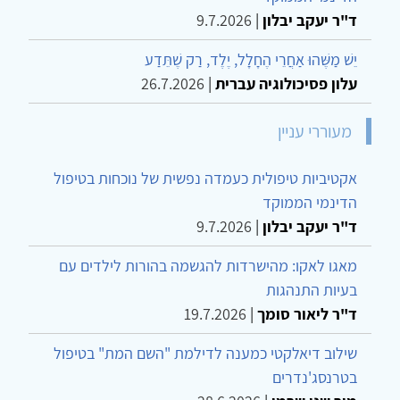
ד"ר יעקב יבלון
|
9.7.2026
יֵשׁ מַשֶּׁהוּ אַחֲרֵי הֶחָלָל, יֶלֶד, רַק שֶׁתֵּדַע
עלון פסיכולוגיה עברית
|
26.7.2026
מעוררי עניין
אקטיביות טיפולית כעמדה נפשית של נוכחות בטיפול
הדינמי הממוקד
ד"ר יעקב יבלון
|
9.7.2026
מאגו לאקו: מהישרדות להגשמה בהורות לילדים עם
בעיות התנהגות
ד"ר ליאור סומך
|
19.7.2026
שילוב דיאלקטי כמענה לדילמת "השם המת" בטיפול
בטרנסג'נדרים