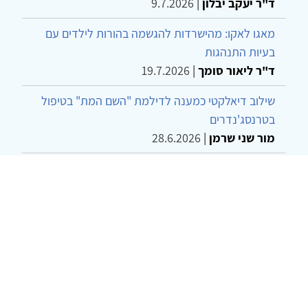
ד"ר יעקב יבלון
|
9.7.2026
מאגו לאקו: מהישרדות להגשמה בהורות לילדים עם
בעיות התנהגות
ד"ר ליאור סומך
|
19.7.2026
שילוב דיאלקטי כמענה לדילמת "השם המת" בטיפול
בטרנסג'נדרים
מור שני שרמן
|
28.6.2026
מחויבות חברתית כעמדה אתית-טיפולית: שרטוט
מחדש של גבולות המקצוע
ד"ר יהונתן דבש ומאיה פרבר
|
26.6.2026