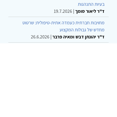
בעיות התנהגות
ד"ר ליאור סומך
|
19.7.2026
מחויבות חברתית כעמדה אתית-טיפולית: שרטוט
מחדש של גבולות המקצוע
ד"ר יהונתן דבש ומאיה פרבר
|
26.6.2026
שילוב דיאלקטי כמענה לדילמת "השם המת" בטיפול
בטרנסג'נדרים
מור שני שרמן
|
28.6.2026
© 2002-2026 כל הזכויות שמורות