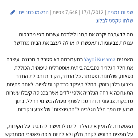
שפיות זמנית
| 17/1/2012 | 7,648 צפיות |
הרשמו כמנויים
|
שלחו טקסט לבלוג
מה לדעתכם יקרה אם תתנו לילדכם עשרות דפי מדבקות
עגולות צבעוניות ותאפשרו לו או לה לעצב את הבית מחדש?
האמנית
Yayoi Kusama
בתערוכתה באוסטרליה תכננה ועיצבה
את חלל הגלריה כסביבה ביתית אוסטרלית טיפוסית הכוללת
כסאות, שולחנות ופסנתר. כל החדר, הקירות ותכולת החדר
נצבעו בלבן בוהק. החלל תיפקד כבד קנווס לציור. לאחר פתיחת
התערוכה אירחה הגלריה אלפי ילדים אשר בכניסה קיבלו עשרות
מדבקות צבעוניות והוזמנו לשתף פעולה בשינוי החלל. בתוך
שבועיים הפך חלל הגלריה ל"התפוצצות" של צבע ונקודות.
האפשרות להזמין את הילד ולתת לו אישור להדביק על הקירות,
על חפצים החופש לקחת חלק ולא להיות צופה פאסיבי המתבקש