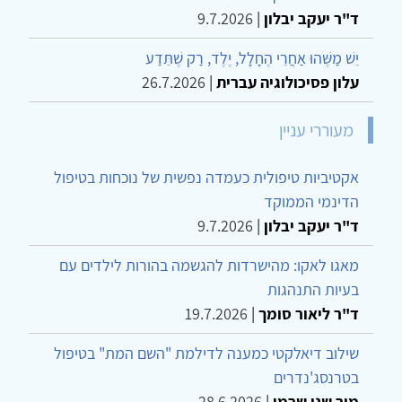
ד"ר יעקב יבלון
|
9.7.2026
יֵשׁ מַשֶּׁהוּ אַחֲרֵי הֶחָלָל, יֶלֶד, רַק שֶׁתֵּדַע
עלון פסיכולוגיה עברית
|
26.7.2026
מעוררי עניין
אקטיביות טיפולית כעמדה נפשית של נוכחות בטיפול
הדינמי הממוקד
ד"ר יעקב יבלון
|
9.7.2026
מאגו לאקו: מהישרדות להגשמה בהורות לילדים עם
בעיות התנהגות
ד"ר ליאור סומך
|
19.7.2026
שילוב דיאלקטי כמענה לדילמת "השם המת" בטיפול
בטרנסג'נדרים
מור שני שרמן
|
28.6.2026