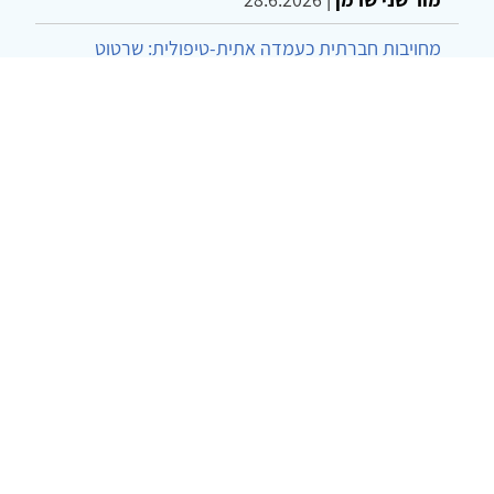
מחויבות חברתית כעמדה אתית-טיפולית: שרטוט
מחדש של גבולות המקצוע
ד"ר יהונתן דבש ומאיה פרבר
|
26.6.2026
© 2002-2026 כל הזכויות שמורות
צרו קשר
הצהרת נגישות
אמנת שימוש
מדיניות
פרטיות
מפת אתר
Powered by
w3.css