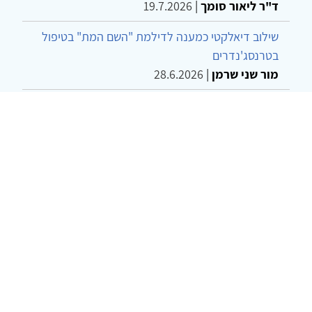
ד"ר ליאור סומך
|
19.7.2026
שילוב דיאלקטי כמענה לדילמת "השם המת" בטיפול
בטרנסג'נדרים
מור שני שרמן
|
28.6.2026
מחויבות חברתית כעמדה אתית-טיפולית: שרטוט
מחדש של גבולות המקצוע
ד"ר יהונתן דבש ומאיה פרבר
|
26.6.2026
© 2002-2026 כל הזכויות שמורות