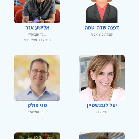
דפנה שדה-טסה
אלישע אזר
עובדת סוציאלית
עובד סוציאלי
מטפל זוגי ומשפחתי
יעל לובנשטיין
מני פולק
פסיכולוגית
עובד סוציאלי