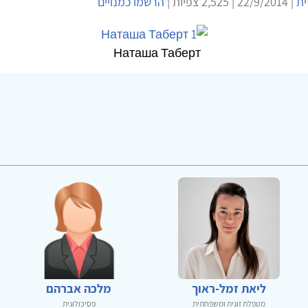
ית
| 22/9/2014 | 2,525 צפיות |
הרשמו כמנויים
Наташа Таберт
ליאת זמל-ראוך
מלכה אברהם
מטפלת זוגית ומשפחתית
פסיכולוגית