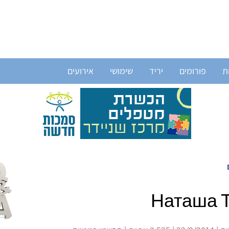
ת
פורומים
יריד
שימושי
אירועים
Наташа 