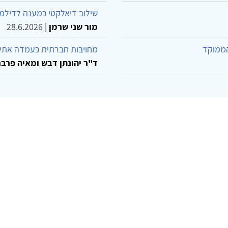
שילוב דיאלקטי כמענה לדילמ
מור שני שרמן
|
28.6.2026
הממוקד
מחויבות חברתית כעמדה אתית
ד"ר יהונתן דבש ומאיה פרבר
© 2002-2026 כל הזכויות שמורות
ו קשר
הצהרת נגישות
אמנת שימוש
מדיניות פרטיות
מפת את
Powered by
w3.css