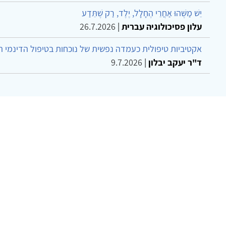
יֵשׁ מַשֶּׁהוּ אַחֲרֵי הֶחָלָל, יֶלֶד, רַק שֶׁתֵּדַע
עלון פסיכולוגיה עברית
|
26.7.2026
אקטיביות טיפולית כעמדה נפשית של נוכחות בטיפול הדינמי 
ד"ר יעקב יבלון
|
9.7.2026
צר