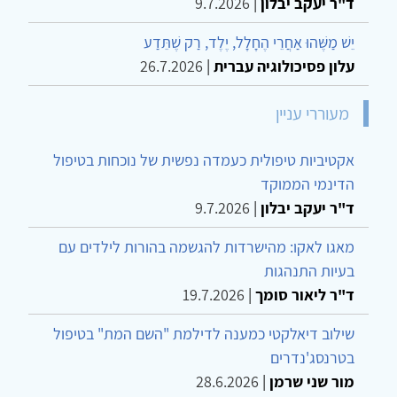
ד"ר יעקב יבלון
|
9.7.2026
יֵשׁ מַשֶּׁהוּ אַחֲרֵי הֶחָלָל, יֶלֶד, רַק שֶׁתֵּדַע
עלון פסיכולוגיה עברית
|
26.7.2026
מעוררי עניין
אקטיביות טיפולית כעמדה נפשית של נוכחות בטיפול
הדינמי הממוקד
ד"ר יעקב יבלון
|
9.7.2026
מאגו לאקו: מהישרדות להגשמה בהורות לילדים עם
בעיות התנהגות
ד"ר ליאור סומך
|
19.7.2026
שילוב דיאלקטי כמענה לדילמת "השם המת" בטיפול
בטרנסג'נדרים
מור שני שרמן
|
28.6.2026