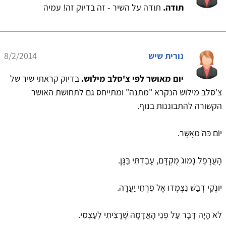
תודה.
תודה על השיר - זה בדיוק זה! עמיה
נורית שיש
8/2/2014
יום מאושר לפי צ'סלב מילוש.
בדיוק קראתי שיר של
צ'סלב מילוש הנקרא "מתנה" ומתייחס גם לתחושת האושר
הקשורה להתבוננות בנוף.
יוֹם כּהֹ מְאֻשָּׁר.
הָעֲרָפֶל נָמוגֹ מֻקְדָּם, עָבַדְתִּי בַּגָּן.
יונְֹקֵי דְּבַשׁ נִצְמְדוּ אֶל פִּרְחֵי יַעֲרָה.
לאֹ הָיָה דָּבָר עַל פְּנֵי הָאֲדָמָה שֶׁרָצִיתִי לְעַצְמִי.