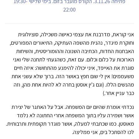
פתיחה 3.11.26. הקורס מועבר בזום. בימי שלישי 19:30-
22:00
אני קוראת, מדרבנת את עצמי כאישה משכילה, סוציולוגית
וחוקרת מיגדר, נהנית מהשפה העתיקה, התיאורים המפורטים,
האבחנות החדות, הכתיבה השנונה וההומוריסטית, והשיחות
הארוכות על כלום וכלום. עם זאת, כשהגעתי לתחנה שלי ואני
סוגרת את האייפד, איני יכולה להימנע מהתחושה: איזה חיים
משעממים! אין לי שום חפץ באושר הזה. ברוך שלא עשני אחת
מהנשים הללו. (וגם ג'ין אוסטן בחרה לא להיות אחת מהן, וזה
כבר עניין אחר.)
נכדתי אומרת שהיום יום המשפחה. אבל על האתגר של יצירת
אושר ושמירה עליו בתוך המשפחה אחרי החתונה לא נלמד
מאוסטן. כמו שכתבתי למעלה, אושר מוגדר תקופתית ותרבותית.
לכו להסתכל בים, אני ממליצה.