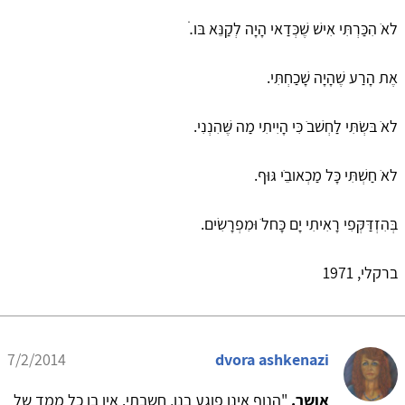
לאֹ הִכַּרְתִּי אִישׁ שֶׁכְּדַאי הָיָה לְקַנֵּא בּו.ֹ
אֶת הָרַע שֶׁהָיָה שָׁכַחְתִּי.
לאֹ בּשְֹתִּי לַחְשׁבֹ כִּי הָיִיתִי מַה שֶּׁהִנְנִי.
לאֹ חַשְׁתִּי כָּל מַכְאובֵֹי גּוּף.
בְּהִזְדַּקְּפִי רָאִיתִי יָם כָּחלֹ וּמִפְרָשִׂים.
ברקלי, 1971
7/2/2014
dvora ashkenazi
אושר.
"הנוף אינו פוגע בנו, חשבתי. אין בו כל ממד של