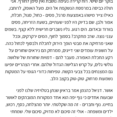
בוקר יום שישי. רוח קרירה נעימה נושבת ואין סימן לחורף. אני
תולה כביסה במרפסת הנשקפת אל הים. מעל האופק, לרוחבו,
כאילו צייר מישהו באמצעות סרגל, פסים - כחול, סגול, תכלת,
אפור ולבן. שם בדיוק היו לפני שעתיים, בשעת הזריחה, פסים
בוורוד ובאדום. הים רגוע. גליו נשברים חרישית ללא קצף. בשמים
ענני נוצה. שרב מתקרב? בסמוך לחוף, המים ירקרקים, וככל
שאני מרחיקה את מבטי הופך הירוק לתכלת ולבסוף לכחול כהה.
על השונית עומדים שני דייגים, ממרחק הם ניראים שחורים על
רקע התכלת האפורה. מעבר להם - דמויות שחורות של שלושה
גולשי גלים, על קרש הגלישה הגדול שלהם. אחרי הצהריים יופיעו
גם המצנחים בכל צבעי הקשת. טפיחות כדורי הגומי על המטקות
נשמעות מרחוק, טוק-טוק בקצב הלב.
אושר. דניאל כהנמן אמר בראיון שנתן בטלויזיה שלנו לפני
שבועות אחדים כי נוף יפה הוא אחד המקורות המובהקים לאושר
בחיינו. נוף וחברים - זה מה שקלטתי. יותר מהצלחה, כסף, רכוש,
ילדים ומשפחה - אולי זה סיכום לא מדויק, סיכום שלי. שמחתי