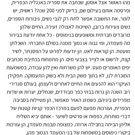
מהו האושר אצל אוסטן, שכתבה את ספריה באנגליה הכפרית,
ופרסמה אותם בעילום שם, בדיוק לפני 200 שנה? ראשית, יש
לומר, את התשובה אפשר לתת רק לגבי נשים, גיבורות הספרים,
נשים צעירות ברובן, השייכות לאצולה זעירה. החיים שלהן
מרובדים חברתית ומשופעים בנימוסים - כל אחת יודעת בבירור
מה מעמדה, ומי גבוה או נמוך ממנה בסולם החברתי. השכלתן
מועטת. הן קוראות לאט. הן יודעות לפרוט על הפסנתר, לשיר
קצת, לרשום או לצייר בצבעי מים. הן מתמחות בכתיבת מכתבים
יפים האומרים מעט. יש להן משרתות ואין להן עבודה, במשמעות
המוכרת לנו, לא בתוך משק הבית ולא בשוק התעסוקה. תפקידן
העיקרי הוא להנעים את החיים לאחרים ולעצמן. בעולם סגרירי
רוב השנה הן גרות בבתי כפר מבודדים, שנחלים, יערות או שדות
מפרידים ביניהם. כשמזג האויר מאפשר, הן מטיילות בסביבה
הכפרית, ועורכות מפעם לפעם במרכז הכפר קניות קטנות של
דברי מותרות, כפפות או סרטים לשיער - אותם יביא השליח
אליהן הביתה בחבילה ארוזה. כמצופה מבנות מעמדן, הן עורכות
ביקורי נימוסים במשפחות של בני המעמד הנמוך מהן,