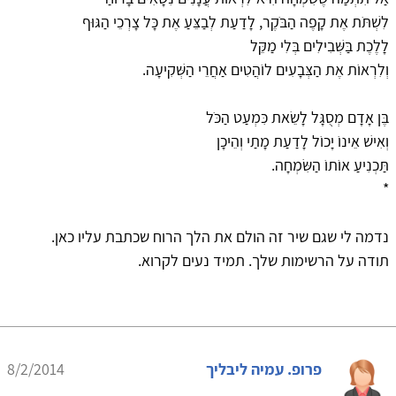
לִשְׁתֹּת אֶת קָפֶה הַבֹּקֶר, לָדַעַת לְבַצֵּעַ אֶת כָּל צָרְכֵי הַגּוּף
לָלֶכֶת בַּשְּׁבִילִים בְּלִי מַקֵּל
וְלִרְאוֹת אֶת הַצְּבָעִים לוֹהֲטִים אַחֲרֵי הַשְּׁקִיעָה.
בֶּן אָדָם מְסֻגָּל לָשֵׂאת כִּמְעַט הַכֹּל
וְאִישׁ אֵינוֹ יָכוֹל לָדַעַת מָתַי וְהֵיכָן
תַּכְנִיעַ אוֹתוֹ הַשִּׂמְחָה.
*
נדמה לי שגם שיר זה הולם את הלך הרוח שכתבת עליו כאן.
תודה על הרשימות שלך. תמיד נעים לקרוא.
פרופ. עמיה ליבליך
8/2/2014