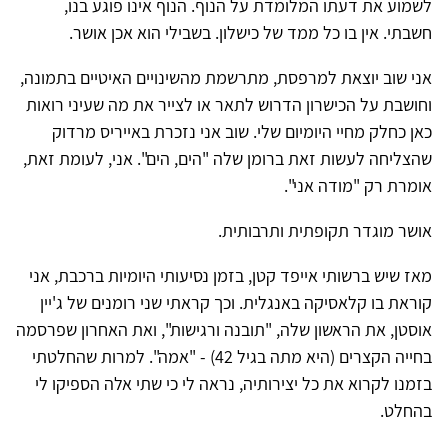
לשמוע את דעתו המלומדת על הנוף. הנוף אינו פוגע בנו,
חשבתי. אין בו כל ממד של כישלון. בשבילי הוא אכן אושר.
אני שוב יוצאת למרפסת, מתרשמת מהשינויים האיטיים בתמונה,
וחושבת על הכישרון הדרוש לתאר או לצייר את מה שעיני רואות
כאן כחלק מחיי היומיום שלי. שוב אני נזכרת באייריס מרדוק
שהצליחה לעשות זאת ברומן שלה "הים, הים". אני, לעומת זאת,
אומרת רק "מודה אני".
אושר מוגדר תקופתית ותרבותית.
מאז שיש ברשותי אייפד קטן, בזמן נסיעותי היומיות ברכבת, אני
קוראת בו קלאסיקה באנגלית. וכך קראתי שני רומנים של ג'יין
אוסטן, את הראשון שלה, "תובנה ורגישות", ואת האחרון שפרסמה
בחייה הקצרים (היא מתה בגיל 42) - "אמה". למרות שהחלטתי
בזמנו לקרוא את כל יצירותיה, נראה לי כי שתי אלה הספיקו לי
בהחלט.