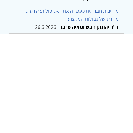
מחויבות חברתית כעמדה אתית-טיפולית: שרטוט
מחדש של גבולות המקצוע
ד"ר יהונתן דבש ומאיה פרבר
|
26.6.2026
שילוב דיאלקטי כמענה לדילמת "השם המת" בטיפול
בטרנסג'נדרים
מור שני שרמן
|
28.6.2026
© 2002-2026 כל הזכויות שמורות
צרו קשר
הצהרת נגישות
אמנת שימוש
מדיניות