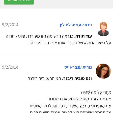
פרופ. עמיה ליבליך
9/2/2014
עוד תודה.
כנראה הרשימה הזו מעוררת פיוט - תודה
על השיר הנפלא של ריבנר, אותו אני גם כן מכירה.
נורית ענבר-וייס
9/2/2014
וגם טוביה ריבנר.
תמיהה/טוביה ריבנר
אַחֲרֵי כָּל מַה שֶּׁהָיָה
אִם אַתָּה עוֹד מְסֻגָּל לִשְׁמֹעַ אֶת הַשַּׁחְרוּר
אֶת הָעֶפְרוֹנִי הַמְצֻיָּץ הַשְׁכֵּם בַּבֹּקֶר וְהַבֻּלְבּוּל וְהַצּוּפִית
אַל תִּתְמַהּ שֶׁשִּׂמְחָה הִיא לִרְאוֹת עֲנָנִים נִשָּׂאִים בָּרוּחַ