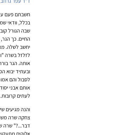
ד"ר עפר גרוזב
חשבתם פעם על 
בכלל, וודאי שמ
שבה הגורל קובע
החיים. כך הגר,
יחשב לשלה. מא
לזלזל בשרה "ות
אותה. הגר בור
ובעתיד יבוא הפ
לסבול והם אמור
אותם אבני יסוד
לעתים קרובות.
והנה מגיעים ש
צחקה שרה משום 
דבר...?" שרה ש
אלוהים מתעקש ו