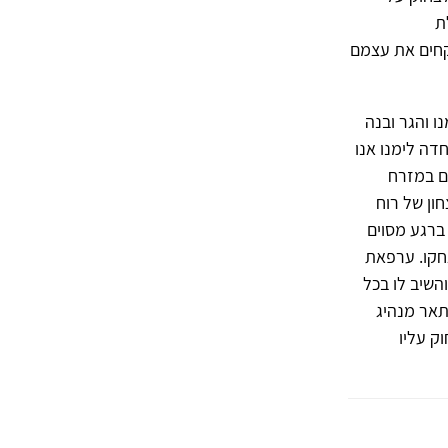
ת
וקחים את עצמם
 והגר ובנה
דה לימנו אנו
ם במזרח
ון של רוח
 ברגע מסוים
חקו. ערפאת
השיב לו בכל
תאר מנהיג
ק עליו