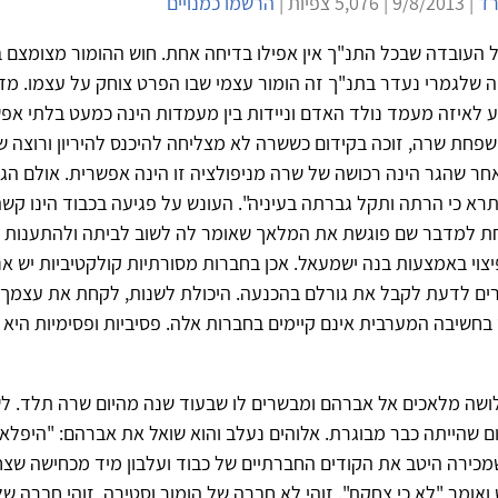
רד
| 9/8/2013 | 5,076 צפיות |
הרשמו כמנויים
העובדה שבכל התנ"ך אין אפילו בדיחה אחת. חוש ההומור מצומצם ב
ה שלגמרי נעדר בתנ"ך זה הומור עצמי שבו הפרט צוחק על עצמו. מד
 לאיזה מעמד נולד האדם וניידות בין מעמדות הינה כמעט בלתי אפ
 שפחת שרה, זוכה בקידום כששרה לא מצליחה להיכנס להיריון ורוצה 
חר שהגר הינה רכושה של שרה מניפולציה זו הינה אפשרית. אולם הג
רא כי הרתה ותקל גברתה בעיניה". העונש על פגיעה בכבוד הינו קש
חת למדבר שם פוגשת את המלאך שאומר לה לשוב לביתה ולהתענות –
יצוי באמצעות בנה ישמעאל. אכן בחברות מסורתיות קולקטיביות יש 
ים לדעת לקבל את גורלם בהכנעה. היכולת לשנות, לקחת את עצמך ב
 בחשיבה המערבית אינם קיימים בחברות אלה. פסיביות ופסימיות הי
לושה מלאכים אל אברהם ומבשרים לו שבעוד שנה מהיום שרה תלד. 
שהייתה כבר מבוגרת. אלוהים נעלב והוא שואל את אברהם: "היפלא 
מכירה היטב את הקודים החברתיים של כבוד ועלבון מיד מכחישה שצח
אומר "לא כי צחקת". זוהי לא חברה של הומור וסטירה. זוהי חברה ש