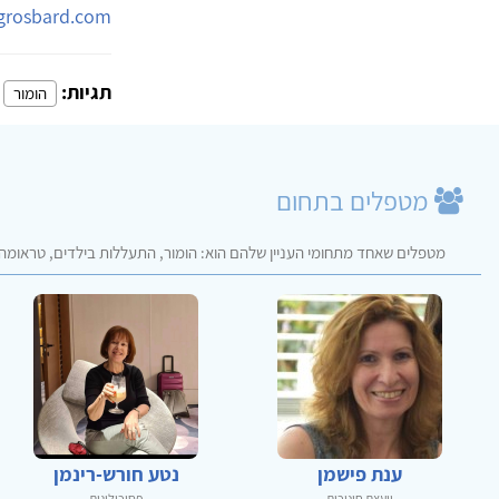
-grosbard.com
תגיות:
הומור
מטפלים בתחום
מטפלים שאחד מתחומי העניין שלהם הוא: הומור, התעללות בילדים, טראומה, ה
ענת פישמן
נטע חורש-רינמן
יועצת חינוכית
פסיכולוגית