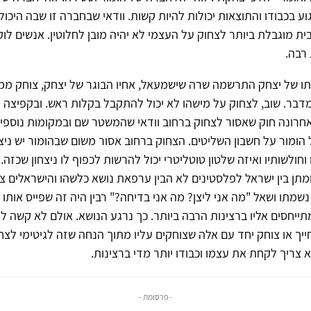
ע בכבודו והתוצאות יכולות להיות קשות. וודאי שבחברה זו שבה היכול
ת מוגבלת ביותר לצחוק על העצמי לא יהיה מובן לחלוטין. אנשים ל
 רבה.
ו של יצחק התרשמה שרה שישמעאל, אחיו הבוגר של יצחק, צוחק ממנו
דבר. שוב, לצחוק על מישהו לא יכול להתקבל בקלות ראש. ובקפיצה ח
אחרונה חוק שאסור לצחוק ברחוב וודאי שהמשטר שם ובמקומות נוספי
ל הומור על חשבון השליטים. הצחוק ברחוב אסור משום שבהומור יש ניצח
חולשותיו ואיזה שלטון טוטליטרי יכול להרשות לכפוף לו ניצחון שכזה.
תן בין ישראל לפלסטינים לא הבין ערפאת נושא כלשהו והישראלים צ
שמתו ושאל "מה אני ליצן? מה אני בדיחה?" רבין היה זה שפייס אותו ו
תייחסים אליו ברצינות הרבה ביותר. כך נרגע הנושא. אולם לא קשה ל
יך או צוחק יחד עם אלה שצוחקים עליו מתוך הנחה שזה לגיטימי לצחו
 צריך לקחת את עצמו וכבודו יותר מדי ברצינות.
- פרסומת -