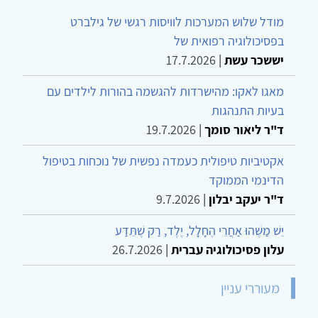
מודל שלוש המערכות לוויסות רגשי של גילברט
בפסיכולוגיה רפואית של
יששכר עשת
|
17.7.2026
מאגו לאקו: מהישרדות להגשמה בהורות לילדים עם
בעיות התנהגות
ד"ר ליאור סומך
|
19.7.2026
אקטיביות טיפולית כעמדה נפשית של נוכחות בטיפול
הדינמי הממוקד
ד"ר יעקב יבלון
|
9.7.2026
יֵשׁ מַשֶּׁהוּ אַחֲרֵי הֶחָלָל, יֶלֶד, רַק שֶׁתֵּדַע
עלון פסיכולוגיה עברית
|
26.7.2026
מעוררי עניין