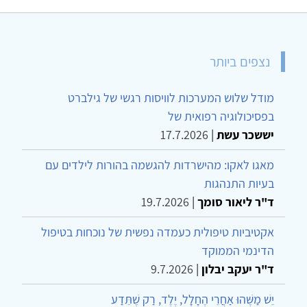
נצפים ביותר
מודל שלוש המערכות לוויסות רגשי של גילברט
בפסיכולוגיה רפואית של
יששכר עשת
|
17.7.2026
מאגו לאקו: מהישרדות להגשמה בהורות לילדים עם
בעיות התנהגות
ד"ר ליאור סומך
|
19.7.2026
אקטיביות טיפולית כעמדה נפשית של נוכחות בטיפול
הדינמי הממוקד
ד"ר יעקב יבלון
|
9.7.2026
יֵשׁ מַשֶּׁהוּ אַחֲרֵי הֶחָלָל, יֶלֶד, רַק שֶׁתֵּדַע