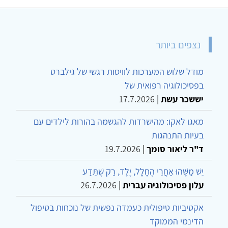
נצפים ביותר
מודל שלוש המערכות לוויסות רגשי של גילברט
בפסיכולוגיה רפואית של
יששכר עשת
|
17.7.2026
מאגו לאקו: מהישרדות להגשמה בהורות לילדים עם
בעיות התנהגות
ד"ר ליאור סומך
|
19.7.2026
יֵשׁ מַשֶּׁהוּ אַחֲרֵי הֶחָלָל, יֶלֶד, רַק שֶׁתֵּדַע
עלון פסיכולוגיה עברית
|
26.7.2026
אקטיביות טיפולית כעמדה נפשית של נוכחות בטיפול
הדינמי הממוקד