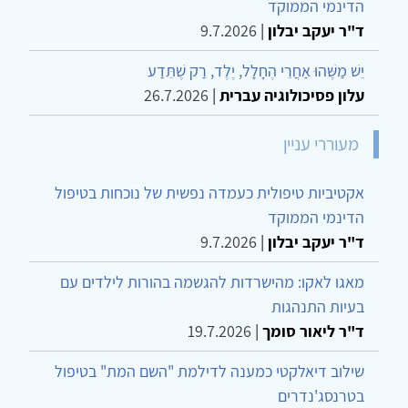
הדינמי הממוקד
ד"ר יעקב יבלון
|
9.7.2026
יֵשׁ מַשֶּׁהוּ אַחֲרֵי הֶחָלָל, יֶלֶד, רַק שֶׁתֵּדַע
עלון פסיכולוגיה עברית
|
26.7.2026
מעוררי עניין
אקטיביות טיפולית כעמדה נפשית של נוכחות בטיפול
הדינמי הממוקד
ד"ר יעקב יבלון
|
9.7.2026
מאגו לאקו: מהישרדות להגשמה בהורות לילדים עם
בעיות התנהגות
ד"ר ליאור סומך
|
19.7.2026
שילוב דיאלקטי כמענה לדילמת "השם המת" בטיפול
בטרנסג'נדרים