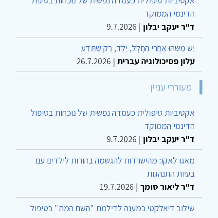
אקטיביות טיפולית כעמדה נפשית של נוכחות בטיפול
הדינמי הממוקד
ד"ר יעקב יבלון
|
9.7.2026
יֵשׁ מַשֶּׁהוּ אַחֲרֵי הֶחָלָל, יֶלֶד, רַק שֶׁתֵּדַע
עלון פסיכולוגיה עברית
|
26.7.2026
מעוררי עניין
אקטיביות טיפולית כעמדה נפשית של נוכחות בטיפול
הדינמי הממוקד
ד"ר יעקב יבלון
|
9.7.2026
מאגו לאקו: מהישרדות להגשמה בהורות לילדים עם
בעיות התנהגות
ד"ר ליאור סומך
|
19.7.2026
שילוב דיאלקטי כמענה לדילמת "השם המת" בטיפול