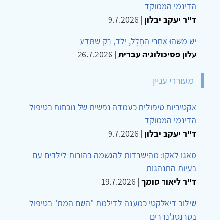
הדינמי הממוקד
ד"ר יעקב יבלון
|
9.7.2026
יֵשׁ מַשֶּׁהוּ אַחֲרֵי הֶחָלָל, יֶלֶד, רַק שֶׁתֵּדַע
עלון פסיכולוגיה עברית
|
26.7.2026
מעוררי עניין
אקטיביות טיפולית כעמדה נפשית של נוכחות בטיפול
הדינמי הממוקד
ד"ר יעקב יבלון
|
9.7.2026
מאגו לאקו: מהישרדות להגשמה בהורות לילדים עם
בעיות התנהגות
ד"ר ליאור סומך
|
19.7.2026
שילוב דיאלקטי כמענה לדילמת "השם המת" בטיפול
בטרנסג'נדרים