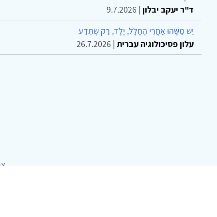
ד"ר יעקב יבלון
|
9.7.2026
יֵשׁ מַשֶּׁהוּ אַחֲרֵי הֶחָלָל, יֶלֶד, רַק שֶׁתֵּדַע
עלון פסיכולוגיה עברית
|
26.7.2026
צר