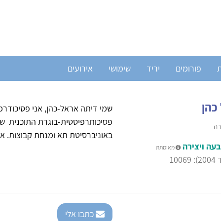
ת
פורומים
יריד
שימושי
אירועים
כהן
שמי דיתה אראל-כהן, אני פסיכודר
פסיכותרפיסטית-בוגרת התוכנית של
רה
באוניברסיטת תא ומנחת קבוצות. אנ
עה ויצירה
מאומתת
10
כתבו אלי