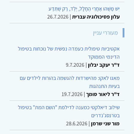
יֵשׁ מַשֶּׁהוּ אַחֲרֵי הֶחָלָל, יֶלֶד, רַק שֶׁתֵּדַע
עלון פסיכולוגיה עברית
|
26.7.2026
מעוררי עניין
אקטיביות טיפולית כעמדה נפשית של נוכחות בטיפול
הדינמי הממוקד
ד"ר יעקב יבלון
|
9.7.2026
מאגו לאקו: מהישרדות להגשמה בהורות לילדים עם
בעיות התנהגות
ד"ר ליאור סומך
|
19.7.2026
שילוב דיאלקטי כמענה לדילמת "השם המת" בטיפול
בטרנסג'נדרים
מור שני שרמן
|
28.6.2026