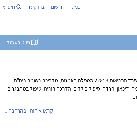
כניסה
רישום
צרו קשר
חיפוש
ניווט בעמוד
תרפיה באמנות (M.A) מס' רישום משרד הבריאות 22858 מטפלת באמנות, מדריכה רשומה ביה"ת
 טראומה, דיכאון וחרדה, טיפול בילדים הדרכה הורית. טיפול במתבגרים
..
קראו אודותיי בהרחבה...