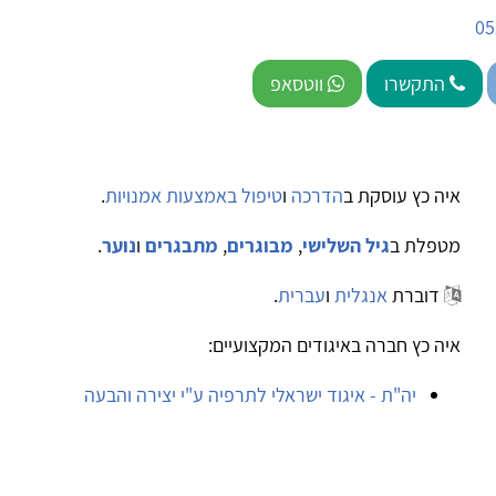
05
התקשרו
ווטסאפ
איה כץ עוסקת ב
הדרכה
ו
טיפול באמצעות אמנויות
.
מטפלת ב
גיל השלישי
,
מבוגרים
,
מתבגרים
ו
נוער
.
דוברת
אנגלית
ו
עברית
.
איה כץ חברה באיגודים המקצועיים:
יה"ת - איגוד ישראלי לתרפיה ע"י יצירה והבעה