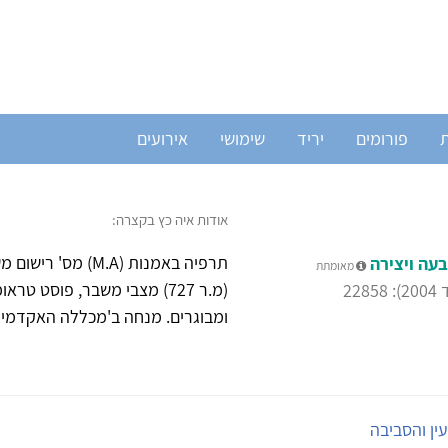
ת
פורומים
יריד
שימושי
אירועים
אודות איה כץ בקצרה:
עה ויצירה
מאומתת
(מ.ר 727) מצבי משבר, פוסט
22
ומבוגרים. מנחה ב'מכללה האקדמית.
ין והסביבה