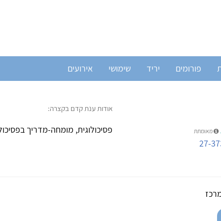
ת
פורומים
יריד
שימושי
אירועים
אודות ענת קדם בקצרה:
פסיכולוגית, מומחה-מדריך בפסיכול
מאומתת
27-37
רכז