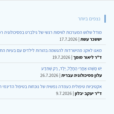
נצפים ביותר
מודל שלוש המערכות לוויסות רגשי של גילברט בפסיכולוגיה ר
יששכר עשת
|
17.7.2026
מאגו לאקו: מהישרדות להגשמה בהורות לילדים עם בעיות הת
ד"ר ליאור סומך
|
19.7.2026
יֵשׁ מַשֶּׁהוּ אַחֲרֵי הֶחָלָל, יֶלֶד, רַק שֶׁתֵּדַע
עלון פסיכולוגיה עברית
|
26.7.2026
אקטיביות טיפולית כעמדה נפשית של נוכחות בטיפול הדינמי 
ד"ר יעקב יבלון
|
9.7.2026