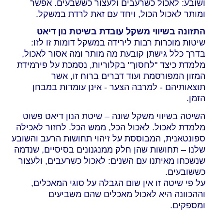
ושובע: לאכול כשרעבים ולעצור כששבעים. אפשר
ומותר לאכול הכול, ויחד עם זאת לרדת במשקל.
התזונה בשיווי משקל עובדת בשיטת נון דיאט
שיטות מוכרות רבות לירידה במשקל דומות זו לזו:
בדרך כלל גישתן קובעת מה מותר ומה אסור לאכול,
מלמדת כיצד "לחסוך" בקלוריות, נסמכת על פירמידת
המזון המפורסמת ועוד דברים ברוח זו, אשר
תוצאותיהם - למרבה הצער - אינן עומדות במבחן
הזמן.
השיטה בשיווי משקל שונה – שיטת הנון דיאט פשוט
מלמדת לאכול. לאכול הכל, ממש הכל. לחזור לאכילה
ספונטאנית, המבוססת על זיהוי תחושות הרעב והשובע
שלנו – תחושות שהן חלק ממנגנונים בסיסיים, שנדמה
שנשכחו מאיתנו עם השנים: לאכול כשרעבים, ולעצור
כששובעים.
על פי שיטה זו אין שום הגבלה על סוגי המאכלים,
וההכוונה היא לאכול מאכלים שהם משביעים
ומספקים.