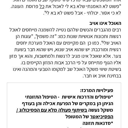
"פשוט לא האמנתי שלא בא לי לאכול את
כל
פרוסת
העוגה.
לא כי אסור. יכולתי - אבל פשוט לא בא לי".
האוכל אינו אויב
רבים מהגברים והנשים שלהם נטייה להשמנה מייחסים לאוכל
רגשות ותכונות אנושיות שונות כמו: "זה משמין", "עוגות הן
האויב שלי". כמו כן
הם מקיימים עם האוכל מערכת יחסים
רגשית ומורכבת: יש שהוא אויב שנוא, ויש שהוא חבר בשעת
צער. אלא שאוכל אינו מגיב לרגשות ולמחשבות, והוא אך מזון
אליו הגוף מתייחס על פי הרכב אבות המזון הקיימים בו.
בשיטת שיווי משקל האוכל שב למקומו הטבעי והמהנה ואינו
בבחינת אויב או חבר.
פעילויות המרכז:
*טיפולים והדרכות אישיות - הטיפול התזונתי
הניתן הן במקרים של הפרעת אכילה והן בעודף
משקל נעשה
בשיתוף פעולה מלא עם הפסיכולוג /
הפסיכיאטר
של המטופל
*סדנאות תזונה