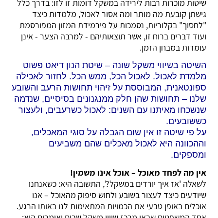
שיטות מוכרות רבות לירידה במשקל דומות זו לזו: בדרך כלל
גישתן קובעת מה מותר ומה אסור לאכול, מלמדות כיצד
"לחסוך" בקלוריות, נסמכות על פירמידת המזון המפורסמת
ועוד דברים ברוח זו, אשר תוצאותיהם - למרבה הצער - אינן
עומדות במבחן הזמן.
השיטה בשיווי משקל שונה – שיטת הנון דיאט פשוט
מלמדת לאכול. לאכול הכל, ממש הכל. לחזור לאכילה
ספונטאנית, המבוססת על זיהוי תחושות הרעב והשובע
שלנו – תחושות שהן חלק ממנגנונים בסיסיים, שנדמה
שנשכחו מאיתנו עם השנים: לאכול כשרעבים, ולעצור
כששובעים.
על פי שיטה זו אין שום הגבלה על סוגי המאכלים,
וההכוונה היא לאכול מאכלים שהם משביעים
ומספקים.
אין מה לפחד מאוכל – אוכל אינו משמין!
לשאלה 'אז איך יורדים במשקל?', התשובה היא: כשאנחנו
שיודעים כיצד לעצור בשובע ולחוש סיפוק מהאוכל – אנו
אוכלים באופן טבעי את הכמויות המתאימות לנו באותו הרגע.
אחד המשפטים שבאי מרכז שיווי משקל שבים ואומרים הוא: