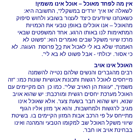
אין מה לפחד מאוכל – אוכל אינו משמין!
לשאלה 'אז איך יורדים במשקל?', התשובה היא:
כשאנחנו שיודעים כיצד לעצור בשובע ולחוש סיפוק
מהאוכל – אנו אוכלים באופן טבעי את הכמויות
המתאימות לנו באותו הרגע. אחד המשפטים שבאי
מרכז שיווי משקל שבים ואומרים הוא: "פשוט לא
האמנתי שלא בא לי לאכול את
כל
פרוסת
העוגה. לא
כי אסור. יכולתי - אבל פשוט לא בא לי".
האוכל אינו אויב
רבים מהגברים והנשים שלהם נטייה להשמנה
מייחסים לאוכל רגשות ותכונות אנושיות שונות כמו: "זה
משמין", "עוגות הן האויב שלי". כמו כן
הם מקיימים עם
האוכל מערכת יחסים רגשית ומורכבת: יש שהוא אויב
שנוא, ויש שהוא חבר בשעת צער. אלא שאוכל אינו
מגיב לרגשות ולמחשבות, והוא אך מזון אליו הגוף
מתייחס על פי הרכב אבות המזון הקיימים בו. בשיטת
שיווי משקל האוכל שב למקומו הטבעי והמהנה ואינו
בבחינת אויב או חבר.