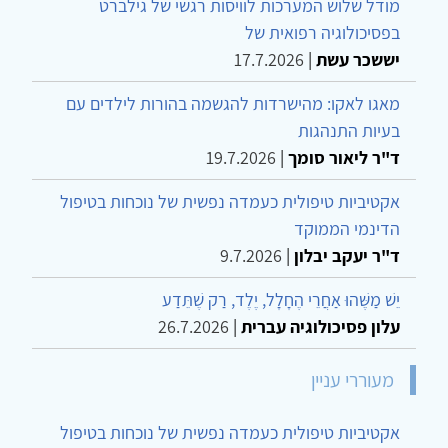
מודל שלוש המערכות לוויסות רגשי של גילברט
בפסיכולוגיה רפואית של
יששכר עשת
|
17.7.2026
מאגו לאקו: מהישרדות להגשמה בהורות לילדים עם
בעיות התנהגות
ד"ר ליאור סומך
|
19.7.2026
אקטיביות טיפולית כעמדה נפשית של נוכחות בטיפול
הדינמי הממוקד
ד"ר יעקב יבלון
|
9.7.2026
יֵשׁ מַשֶּׁהוּ אַחֲרֵי הֶחָלָל, יֶלֶד, רַק שֶׁתֵּדַע
עלון פסיכולוגיה עברית
|
26.7.2026
מעוררי עניין
אקטיביות טיפולית כעמדה נפשית של נוכחות בטיפול