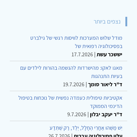
נצפים ביותר
מודל שלוש המערכות לוויסות רגשי של גילברט
בפסיכולוגיה רפואית של
יששכר עשת
|
17.7.2026
מאגו לאקו: מהישרדות להגשמה בהורות לילדים עם
בעיות התנהגות
ד"ר ליאור סומך
|
19.7.2026
אקטיביות טיפולית כעמדה נפשית של נוכחות בטיפול
הדינמי הממוקד
ד"ר יעקב יבלון
|
9.7.2026
יֵשׁ מַשֶּׁהוּ אַחֲרֵי הֶחָלָל, יֶלֶד, רַק שֶׁתֵּדַע
עלון פסיכולוגיה עברית
|
26.7.2026