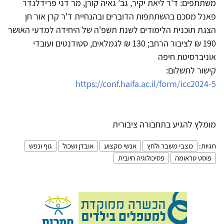
משתתפים: ד'ר ליאת יקיר, גב' גאיה קורן, מר דני פרידלנדר
פאנל מסכם בהשתתפות הדוברים ובהנחיית ד'ר קרן אור חן
הצגת תוכנית הלימודים לשנת תשפ'ה של היחידה למדעי האושר
190 ₪ לציבור הרחב; 130 ₪ לגמלאים, סטודנטים ועובדי
אוניברסיטת חיפה
קישור לתשלום:
https://conf.haifa.ac.il/form/icc2024-5
מומלץ להגיע בתחבורה ציבורית
תגיות:
מצבי משבר ולחץ
אנשי מקצוע
אובדן ושכול
גוף ונפש
פוסט טראומה
פסיכולוגיה חיובית