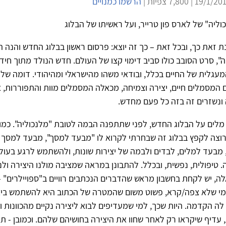
הרשמו כמנויים
ליה" של לארס פון טרייר, ועל ראשיתו של הבלוג
ת זאת כך, ובכל זאת – כך זה יוצא: פרסום ראשון בבלוג החדש והנה 
", סרט הסובב כולו סביב דימוי קצו של העולם. חדש הנולד מתוך חידלו
עגלית של החיים בכלל, ובודאי משהו מהישראלי ומהיהודי. דומה ש
 המסמלים חיים, יצירה וצמיחה, מכאלה המסמלים מוות והתפוררות, א
ונשזרים זה בזה כל פעם מחדש.
מלים על הבלוג החדש, לפני שתתפנה הבמה לטובת "מלנכוליה". כמו
רוצה לקפץ בבלוג זה שבחרתי לקרוא לו "מבעד למסך", מבעד למסך
 מבעד למלים, לבדים ולבמה של יצירות שונות, ולהשתמש לרגע בעול
טיפולית, נפשית, ובכלל. להתבונן במראה שמציבה מולנו היצירה ולנ
לה, יש לקחת בחשבון מראש שהדברים הנכתבים רוויים ב"ספויילרים" – 
מי שלא צפה/קרא, פשוט משום שהמטרה של הכתוב היא להשתמש בי
ת לה הקדמה. היות שכך, למי שמעדיפים לבוא ליצירה נקיים מהכוונות 
דיף שיקראו רק לאחר שחוו את היצירה בחושיהם שלהם. וכמובן - תגוב