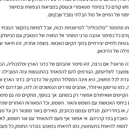
ש קודם כל במימד מטאפורי וכעוסק במציאות הנפשית ובמישור
טי של החיים אל מול הבלתי נסבל שבקיום.
תו מתמסר "מלנכוליה" לפרשנויות רבות, אבל לפחות בהקשר הנוכחי ה
ודם כל כסיפור אהבה טרגי החותר אל החוויה של המאבק וגם הכישלון
יות ולחיים יצירתיים בתוך הקיום האנושי. בשפה אחרת, זהו תיאור 
לה של הדיכאון.
 טראגי? אם נרצה, זהו סיפור אהבתם של כדור הארץ ומלנכוליה, הנ
שמעבר לשליטתם, הגורמים להם להתאחד בהתנגשות עזה המובילה לכ
ת לכל תחשיב, היא אינה המסלול התקין של הדברים. כדור הארץ ומ
יה, כמו טריסטן ואיזולד, אוהבים סוררים הנמשכים זה לזה, שבדרכם לא
קיימים ושאיחודם אפשרי רק במותם. אך בנוסף, מתקיים פה גם סיפו
ם ביחסי האנושות עם השמש והאור. השמש, וכל המאורות האחרים שמדל
או בחדריהם, מגלים עצמם ככוזבים, מאירים באור מסנוור רק על מ
 האבדון בפז קרניהם. אי אפשר אף פעם להתאחד עם אור השמש, לא 
לנסות להיאחז בתעתועיו, כמו להיאחז במאהב בוגדני החומק כל פע