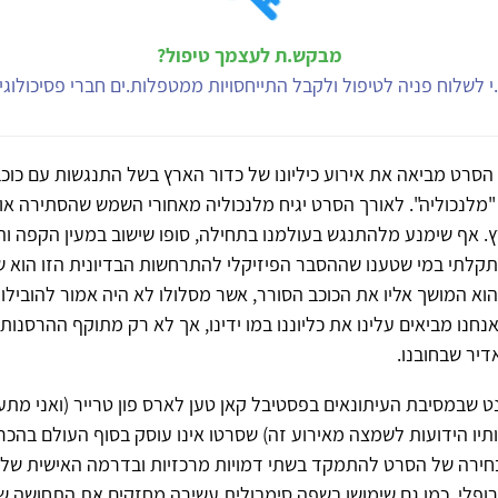
מבקש.ת לעצמך טיפול?
י לשלוח פניה לטיפול ולקבל התייחסויות ממטפלות.ים חברי פסיכולוג
סרט מביאה את אירוע כיליונו של כדור הארץ בשל התנגשות עם כוכב
מלנכוליה". לאורך הסרט יגיח מלנכוליה מאחורי השמש שהסתירה או
רץ. אף שימנע מלהתנגש בעולמנו בתחילה, סופו שישוב במעין הקפה והש
תקלתי במי שטענו שההסבר הפיזיקלי להתרחשות הבדיונית הזו הוא ש
וא המושך אליו את הכוכב הסורר, אשר מסלולו לא היה אמור להובילו
נחנו מביאים עלינו את כליוננו במו ידינו, אך לא רק מתוקף ההרסנות 
יר שבחובנו.
 שבמסיבת העיתונאים בפסטיבל קאן טען לארס פון טרייר (ואני מתע
יו הידועות לשמצה מאירוע זה) שסרטו אינו עוסק בסוף העולם בהכר
בחירה של הסרט להתמקד בשתי דמויות מרכזיות ובדרמה האישית שלה
ופלי, כמו גם שימושו בשפה סימבולית עשירה מחזקים את התחושה שי