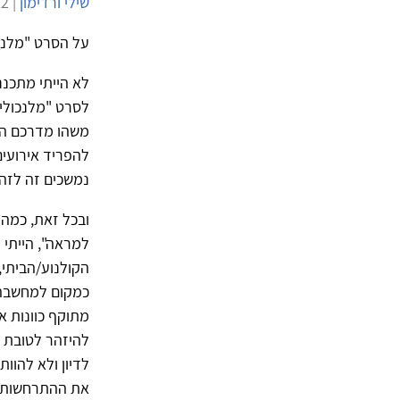
שילי ורדימון
| 19/1/2012 | 7,800 צפיות |
על הסרט "מלנכו
לא הייתי מתכננ
לסרט "מלנכוליה
משהו מדרכם המ
להפריד אירועים
נמשכים זה לזה 
ובכל זאת, כמה 
למראה", הייתי 
הקולנוע/הביתי,
כמקום למחשבה. 
מתוקף כוונות א
להיזהר לטובת 
לדיון ולא להוו
את ההתרחשות, ע