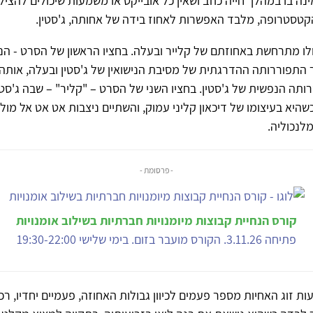
ה בו במהלך חייה כוזב ושאין כל אובייקט או משמעות שיכולים להצילה
קטסטרופה, מלבד האפשרות לאחוז בידה של אחותה, ג'סטין.
ו מתרחשת באחוזתם של קלייר ובעלה. בחציו הראשון של הסרט - הנק
 התפוררותה ההדרגתית של מסיבת הנישואין של ג'סטין ובעלה, אותה 
תה הנפשית של ג'סטין. בחציו השני של הסרט – "קליר" – שבה ג'סטי
היא בעיצומו של דיכאון קליני עמוק, והשתיים ניצבות אט אט אל מול
לנכוליה.
- פרסומת -
קורס הנחיית קבוצות מיומנויות חברתיות בשילוב אומנויות
פתיחה 3.11.26. הקורס מועבר בזום. בימי שלישי 19:30-22:00
ת זוג האחיות מספר פעמים לכיוון גבולות האחוזה, פעמיים יחדיו, רכו