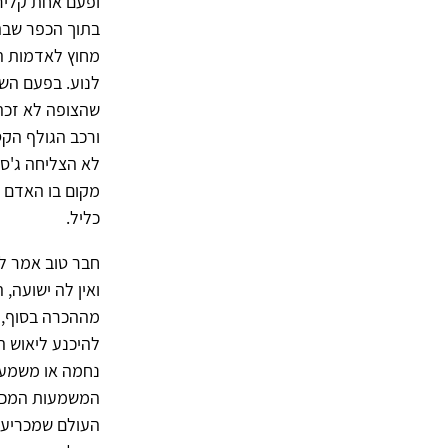
ופעם אחת קליר
בתוך הכפר שבה
מחוץ לאדמות הא
לנוע. בפעם השל
שהצופה לא זכה
ורכב הגולף הקט
לא הצליחה ג'סט
מקום בו האדם ה
כליל.
חבר טוב אמר ל
ואין לה ישועה, 
מההכרה בסוף, 
להיכנע ליאוש ה
נחמה או משמעות
המשמעות המכרסמ
העולם שמכריע א