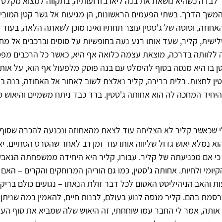
 לבדה כשהיא נושאת את בנה ליאו בזרועותיה, בתקווה למצוא מקל
משך הדרך. בשתי הפעמים הראשונות, הן מגיעות אל גשר קטן המובי
חוזה, וסוסה של ג'סטין עוצר תחתיו ואינו מוכן לשאתה הלאה, בעוד 
ישית, קליר, שעד אותו רגע נעה בחופשיות על סוסים וברכבים אל מחו
 ללוותה בדרכה, מוצאת עצמה כלואה אף היא, כאשר כל הרכבים מפס
ן בו היא מנסה בסוף להימלט עם בנה פוסק מלפעול אף הוא, על אותו
ין לחצות. בלית ברירה, קליר נאלצת לשוב לאחור אל האחוזה, בנה בז
יחיד המחכה לה הוא אחותה ג'סטין. ברד כבד ניתח משמיים והיאוש
י שכאשר קליר לא הצליחה עוד לצאת מהאחוזה ונכנעה להכרה שסוף 
הוא נמלא יאוש גדול שליווה אותו עוד זמן רב לאחר שהסרט הסתיים. יא
כי אם מכניעתה של קליר. עבורו, קליר היא היחידה ממשפחתה הנאב
קיומי ולחיות. אחותה ג'סטין, כמו גם הוריהן המרוחקים והקרים – האם
 והאב הניהיליסט האטום לכל דבר זולת הנאתו – נגועים כולם בריקנ
ת בהם. קליר מנסה לנוע בעולם, לבנות חיים, להאמין במה שניתן. 
ותה, אמר לי החבר עמו שוחחתי, זה היאוש שלה שמביא את סוף העול