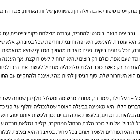
מתקיימים סיפורי אהבה אלה הן נפשותיהן של זוג האחיות, צמד הדמו
 – גבר יפה תואר ורומנטי להחריד, עבודה מוצלחת כקופירייטרית עם ק
היא עומדת להינשא, היא יפה וחיננית וחריפת שכל במובהק. אלא של
ה, הכל גינונים ריקים. פניה כואבות מהחיוך המזויף שהיא מתאמצת 
ומד טעם אפר. כולם רק רוצים שהיא תתחיל לשמוח קצת, אך העננה 
תבהר רק כאשר כוכב הלכת מלנכוליה מתחיל לעשות את דרכו לכיוון
הוא השחרור שלה, סוף הניסיון להיות מה שאיננה ולהתקיים עם החו
כל – בעל וילד, ממון רב, אחוזה מרשימה ומסלול גולף בן שמונה עשרה 
רים הללו: היא מאמינה בבעלה האומר שמלנכוליה יחלוף על פני כד
ה בלהיות נחמדים, בלעשות את הדברים נכון ולעשות אותם יפה. היא
כל לגדול. אל מול כוכב הלכת הכחול המתקרב, קלייר נמלאת חרדה ע
חייה המתפוררים ולשמר אותם בכל מחיר. במאבקה היא נאלצת לגלות