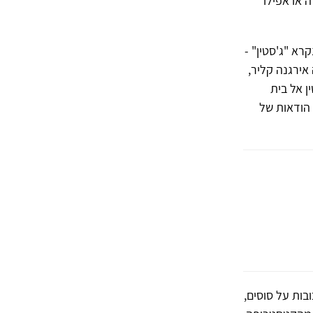
 או אפילו
רא "ג'סטין" -
אירגנה קליר,
ן אל בית
 הודאות של
בות על סוסים,