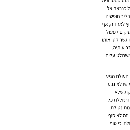
ט מהקטסטרופה
ל כנראה אל
קליר חופשיה
ץ לאחוזה, אף
יקים לפעול
 גשר קטן אותו
רועותיה,
 משתלט עליה
העולם הגיע
ושו לא נבע
קת שלא
 השוללת כל
ות נטולת
זה לא סוף
ם, כי סוף