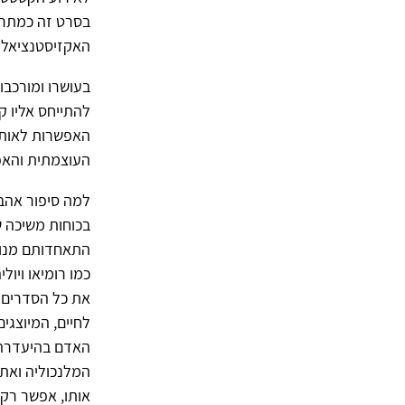
בסרט זה כמתרח
האקזיסטנציאליס
בעושרו ומורכבו
להתייחס אליו ק
האפשרות לאותנט
העוצמתית והאפי
למה סיפור אהבה
בכוחות משיכה 
התאחדותם מנוגד
כמו רומיאו ויול
את כל הסדרים ה
לחיים, המיוצגי
האדם בהיעדרה, 
המלנכוליה ואת
אותו, אפשר רק 