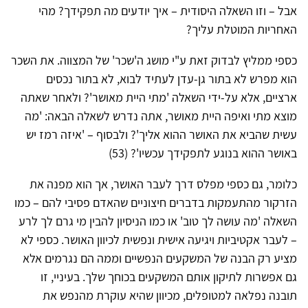
אבל – וזו השאלה היסודית – איך יודעים מה תפקידך? מהי
האחריות המוטלת עליך?
כספי ממליץ לבדוק זאת ע"י מושג ה'שכר' של המצווה. את השכר
הוא מפרש לא בתור גן-עדן לעתיד לבוא, לא בתור נכסים
ארציים, אלא על-ידי השאלה 'מתי היית מאושר'? ולאחר שאתה
מוצא מתי ואיפה היית מאושר, אתה נדרש לשאלה הבאה: 'מה
עשית שהביא את האושר ההוא אליך'? ולבסוף – 'איזה רמז יש
באושר ההוא בנוגע לתפקידך עכשיו'? (53)
כלומר, גם כספי מפלס דרך לעבר האושר, אך הוא מפנה את
הזרקור מהתעמקות בדברים חיצוניים שהאדם פסיבי להם – כמו
השאלה 'מה עושה לך טוב' או כמו הניסיון להבין מי גרם לך לרע
– לעבר אקטיביות ויגיעה אישית ונפשית לכיוון האושר. כספי לא
מציע רק הבנה של המשקעים הנפשיים וממה הם נגרמים אלא
גם אפשרות לתיקון אותם המשקעים בכוחך שלך. בעיניי, זו
תובנה נפלאה למטופלים, מכיוון שהיא עוקרת מהנפש את