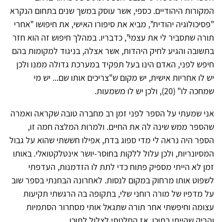
המקורות היהודיים. כספי, אשר עוסק במשך שנים בתחום הנקרא
"פסיכולוגיה יהודית", מביא את סיפורו האישי, את חיפושו "אחרי
תורה שתסביר לי את עצמי", כדבריו. במהלך חיפוש זה הוא חזר
בתשובה והגיע לחיק היהדות, אשר אצלה, בניגוד למקומות בהם
חיפש לפני, האדם הינו בעל תפקיד במערכת גדולה ממנו ולכן
יש לו אחריות אישית, יש מקום ש"צריכים אותו שם... יש מי
שמחכה לו" (20), ולכן יש לו משמעות.
אני שמעתי על הספר לפני זמן רב מחברה טובה שקראה ואמרה
שהספר ממש שינה לה את החיים. ולמרות המלצה חמה זו,
הספר היה נראה לי מדי ספוג בדת, אפילו חששתי שהוא על גבול
המסיונריות, ולכן עלול ללקות בחוסר-יושר אינטלקטואלי. באותו
זמן לא הייתי מספיק פתוח כדי לתת לו הזדמנות, העדפתי
לשפוט אותו מרחוק במקום לנסות. לאחרונה הבחנתי בספר שוב
על מדפיו של מורה רוחני שלי, בתקופה בה הרגשתי תקיעות
עצומה וחיפשתי אחר תורה שתגאל אותי מסחרור הסתמיות
והריק שהייתי בתוכו. אז החלטתי לצלול לתוכו.