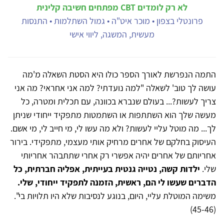
לא רק לומדים CBT מפתחים חשיבה קלינית
פרונטלי בצפון • מוכר איט"ה • גמול השתלמות • התנסות
מעשית, המשגה, ליווי אישי
התמה הנפרשת לאורך הספר כולו היא הסטת השאלה מ'מה
עושה לך טוב' לשאלה "למה נועדתי? למה אני אחראי? מה אני
צריך לעשות?... בעולם שנברא בכוונה, עם תכלית ומטרה, כל
מעשה שלך הוא השתתפות או השתמטות מתפקיד ייחודי שניתן
לך... מה מוטל עליי לעשות? ולא מה עשו לי, מי חייב לי, מי אשם.
העיסוק בחלקם של אחרים מרחיק אותי מעצמי, מתפקידי. בירור
אחריותם של אחרים יהיה אפשרי רק אחרי שתתבהר אחריותי
שלי.
ילדות קשה, נטייה גנטית בעייתית, אפליה חברתית, כל
הדברים שעשו לי הם, ראשית, הזמנה לתפקיד ייחודי, שלי.
משימה המוטלת עליי, היום, בנוגע לנסיבות שלא היו תלויות בי".
(45-46)