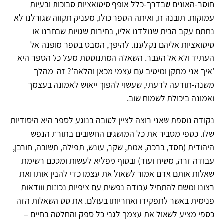
חוסר-האונים שבדרך-כלל אופף סיטואציות סבוכות ובעיות
עמוקות. תובנה זו, ואיתה הספר כולו, מעניק תקווה שגורלנו לא
נחתם עקב הבית שנולדנו אליו, בחירות שגויות שבחרנו או
סיטואציות אליהם נקלענו. להיפך, המבט בספר מופנה אל
העתיד ולא אל העבר. השאלה המתנוססת מעל כל הספר היא
'איך אני מתקן ומיטיב עם עצמי מכאן והלאה'? זהו מהלך
משנה-תודעה לדעתי, שעשוי להפוך ייאוש לאמונה בעצמך
ואמונה ביכולת לשמוח שוב.
נקודה נוספת שאני רוצה לציין לטובה בנוגע לספר היא היסודיות
שלו. כספי מסביר את כל המושגים החשובים בתורת הנפש
היהודית (חסד, ברכה, אמת, שקר, עונש, תפילה, תשובה, חורבן,
עבודה זרה, משיח ועוד) ובסוף מפליא לעשות ומסכם רשימת
שאלות אותם אדם אמור לשאול את עצמו כדי להבין אותו ואת
רצונו ומשם להתחיל עבודה נפשית עם ציפיות נכונות ווודאות
פנימית באשר לתפקידו ואחריותו בעולם. את סט השאלות הזה
כספי מציע לשאול את עצמך לגבי כל ספק והחלטה בחיים –