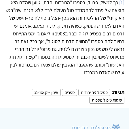
[1]
כך למשל, פרויד, בספרו "התרבות והדת" טוען שהדת היא
תוצאה של פחד להתמודד מול העולם לבד ללא-הגנה, שה"רגש
האוקייני" של הרליגיוזיות הוא בסך-הכל ביטוי לחוסר-הישע של
האדם לאחר שהפסיק, כשהיה תינוק, לינוק מאמו. אומנם יש
זרמים רבים בפסיכולוגיה וכבר ב1903 וויליאם ג'יימס התייחס
בחיוב לדת בספרו "החוויה הדתית לסוגיה", אך בכל זאת זה
נראה לי משפט נכון בצורה כוללנית. גם פרופ' יובל נח הררי
מתייחס לשינוי בין הכנסייה לפסיכולוגיה בספרו "קיצור תולדות
האנושות" וכותב שהמעבר הוא בין עולם שאלוהים במרכזו לבין
עולם שהאדם במרכזו.
תגיות:
פסיכולוגיה יהודית
ספרים
אימון - קואצ'ינג
שיטות טיפול נוספות
מטפלים בתחום