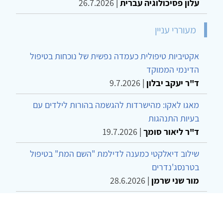
עלון פסיכולוגיה עברית
|
26.7.2026
מעוררי עניין
אקטיביות טיפולית כעמדה נפשית של נוכחות בטיפול
הדינמי הממוקד
ד"ר יעקב יבלון
|
9.7.2026
מאגו לאקו: מהישרדות להגשמה בהורות לילדים עם
בעיות התנהגות
ד"ר ליאור סומך
|
19.7.2026
שילוב דיאלקטי כמענה לדילמת "השם המת" בטיפול
בטרנסג'נדרים
מור שני שרמן
|
28.6.2026
מחויבות חברתית כעמדה אתית-טיפולית: שרטוט
מחדש של גבולות המקצוע