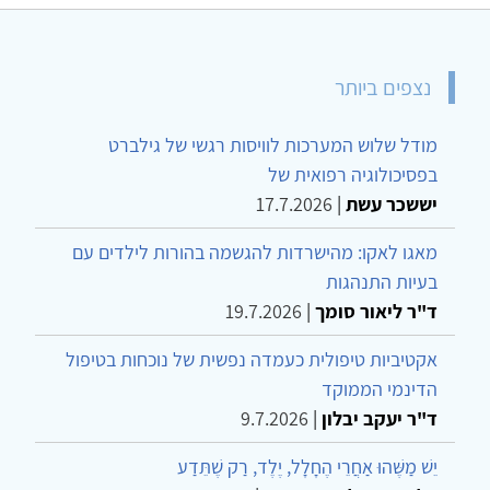
נצפים ביותר
מודל שלוש המערכות לוויסות רגשי של גילברט
בפסיכולוגיה רפואית של
יששכר עשת
|
17.7.2026
מאגו לאקו: מהישרדות להגשמה בהורות לילדים עם
בעיות התנהגות
ד"ר ליאור סומך
|
19.7.2026
אקטיביות טיפולית כעמדה נפשית של נוכחות בטיפול
הדינמי הממוקד
ד"ר יעקב יבלון
|
9.7.2026
יֵשׁ מַשֶּׁהוּ אַחֲרֵי הֶחָלָל, יֶלֶד, רַק שֶׁתֵּדַע