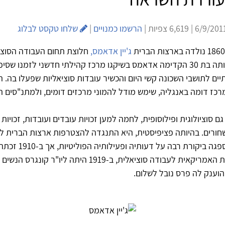
הרשמו כמנויים
|
שלחו טקסט לבלוג
ג'יין אדאמס,
חלוצת תחום העבודה הסוצי
הקהילתית. בהיותה בת 30 הקדימה אדאמס בשיקגו מרכז קהילתי חדשני לזמנו ש
יים לתושבי השכונה קשי היום והכשיר עובדות סוציאליות שפעלו בה. 
ז דומה באנגליה, שימש מודל להמוני מרכזים דומים, ולמתנ"סים המ
 סוציולוגית ופילוסופית, לחמה למען זכויות עובדים ועובדות, זכויות נ
 שחורים. בהיותה פציפיסטית, היא התנגדה להצטרפות ארצות הברית
הראשונה. היא ספגה ביקורת 
הוועדה הלאומית האמריקאית לעבודה סוציאלית, ב-1919 היתה ליו"ר 