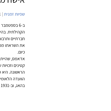
שפיות זמנית
| 6/9/2011 | 6,619 צפיות |
ב-6 בספטמבר 1860 נולדה בארצות הברית
חברתיים ותרבות
את השראתו ממרכ
כיום.
אדאמס, שהיית גם
קטינים וזכויות
בהאג, וב-1931 הוענק לה פרס נובל לשלום.