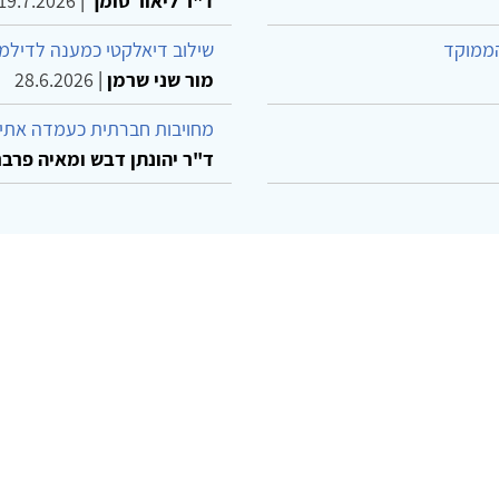
ד"ר ליאור סומך
|
19.7.2026
הממוקד
שילוב דיאלקטי כמענה לדילמ
מור שני שרמן
|
28.6.2026
מחויבות חברתית כעמדה אתית
ד"ר יהונתן דבש ומאיה פרבר
© 2002-2026 כל הזכויות שמורות
ו קשר
הצהרת נגישות
אמנת שימוש
מדיניות פרטיות
מפת את
Powered by
w3.css