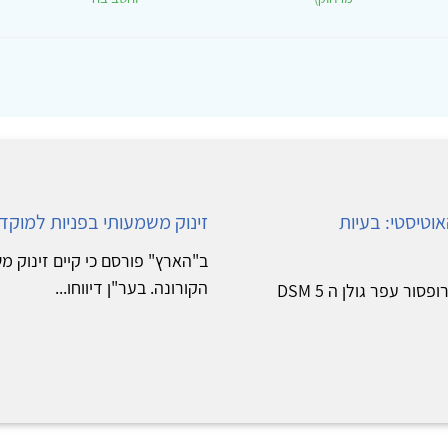
טיסטי: בעיות
זינוק משמעותי בפניות למוקדי
ב"הארץ" פורסם כי קיים זינוק 
הקורונה. בער"ן דיווחו...
פוסט אורח מאת יעל ברוקנר- ורטמן, פרופסור נתנאל לאור ופרופסור עפר גולן ה 5 DSM