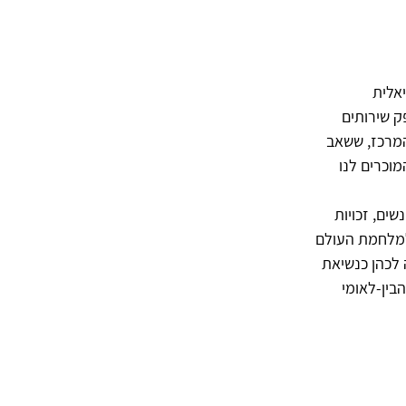
אלית
סיפק שירותים
המרכז, ששאב
וכרים לנו
שים, זכויות
 למלחמת העולם
רבה על דעותיה ופעילותיה הפוליטיות, אך ב-1910 זכתה לכהן כנשיאת
קונגרס הנשים הבין-לאומי