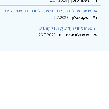
ד"ר ליאור סומך
|
19.7.2026
אקטיביות טיפולית כעמדה נפשית של נוכחות בטיפול הדינמי 
ד"ר יעקב יבלון
|
9.7.2026
יֵשׁ מַשֶּׁהוּ אַחֲרֵי הֶחָלָל, יֶלֶד, רַק שֶׁתֵּדַע
עלון פסיכולוגיה עברית
|
26.7.2026
צר