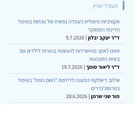
מעוררי עניין
אקטיביות טיפולית כעמדה נפשית של נוכחות בטיפול
הדינמי הממוקד
ד"ר יעקב יבלון
|
9.7.2026
מאגו לאקו: מהישרדות להגשמה בהורות לילדים עם
בעיות התנהגות
ד"ר ליאור סומך
|
19.7.2026
שילוב דיאלקטי כמענה לדילמת "השם המת" בטיפול
בטרנסג'נדרים
מור שני שרמן
|
28.6.2026
מחויבות חברתית כעמדה אתית-טיפולית: שרטוט
מחדש של גבולות המקצוע
ד"ר יהונתן דבש ומאיה פרבר
|
26.6.2026