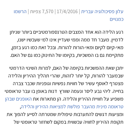
עלון פסיכולוגיה עברית
| 17/4/2016 | 7,570 צפיות |
הרשמו
כמנויים
רגע הלידה הוא אחד המצבים הטרנספורמטיביים ביותר שניתן
לדמיין. מעבר חד ממה וממי שעדיין אינו למי שעכשיו ישנו,
מאי-קיום לקיום ומאי-הורות להורות. ובכל זאת כמו רגע בזמן,
מתקיימת גם בו המשכיות, בקיומו של התינוק כמו גם של האם.
יתכן שאת ההמשכיות בקיומה של האם, למרות השינוי הדרמטי
שבמעבר להורות, קל יותר לזהות, שהרי תהליך ההיריון והלידה
מצטרף לאוסף עשיר של חוויות נפשיות וגופניות שכבר צברה
בחייה. ליהי גבע ליסר ונעמה שוורץ דנות באופן בו עבר טראומטי
משפיע על חוויית ההיריון והלידה. הן מתארות את
האופנים שבהן
טראומה מינית מהעבר פולשת למציאות ההיריון והלידה
,
ומציעות דגשים להתערבות טיפולית שמטרתה לסייע להפוך את
תקופת ההיריון לחוויה עכשווית במקום לשחזור טראומטי של