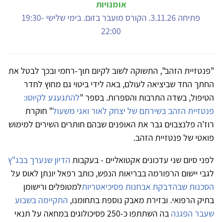
אומנויות
פתיחה 3.11.26. הקורס מועבר בזום. בימי שלישי 19:30-
22:00
"פנטזיית הזהב", התשוקה לשוב לקיום תוך-רחמי ובכך לבטל את
החתך החד שביציאה לעולם, באה לידי ביטוי גם מחוץ לחדר
הטיפול, בשדה התרבות והספרות. בספר "
להתגעגע לקיוטו:
פנטזיית הזהב בשירתם של יצחק לאור ואגי משעול
" חוקרת
רוז'ה פלנצבוים גבר את האופנים שבהם חותרים השירים למימוש
פואטי של פנטזיית הזהב.
לפני סיום שני עדכונים אקטואליים - בעקבות
הדיון שנערך בבג"ץ
לגבי יישום הרפורמה בבריאות הנפש, כותב רפאל יונתן לאוס על
הסכנות שבהדבקת אבחנות פסיכיאטריות
למטופלים ורישומן
בתיק הרפואי. ובזירת מאבק נוספת בתחומנו,
התקיימה בשבוע
שעבר הפגנה
בה השתתפו כ-250 פסיכולוגים במחאה על תנאי