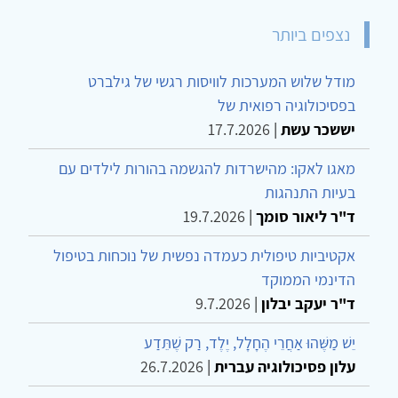
נצפים ביותר
מודל שלוש המערכות לוויסות רגשי של גילברט
בפסיכולוגיה רפואית של
יששכר עשת
|
17.7.2026
מאגו לאקו: מהישרדות להגשמה בהורות לילדים עם
בעיות התנהגות
ד"ר ליאור סומך
|
19.7.2026
אקטיביות טיפולית כעמדה נפשית של נוכחות בטיפול
הדינמי הממוקד
ד"ר יעקב יבלון
|
9.7.2026
יֵשׁ מַשֶּׁהוּ אַחֲרֵי הֶחָלָל, יֶלֶד, רַק שֶׁתֵּדַע
עלון פסיכולוגיה עברית
|
26.7.2026