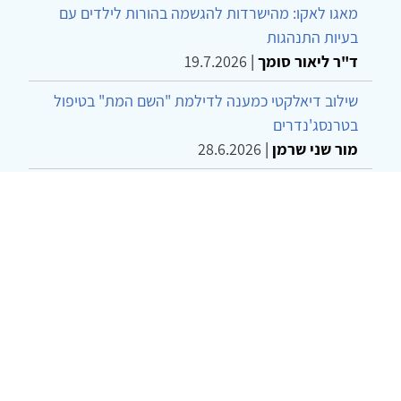
מאגו לאקו: מהישרדות להגשמה בהורות לילדים עם
בעיות התנהגות
ד"ר ליאור סומך
|
19.7.2026
שילוב דיאלקטי כמענה לדילמת "השם המת" בטיפול
בטרנסג'נדרים
מור שני שרמן
|
28.6.2026
מחויבות חברתית כעמדה אתית-טיפולית: שרטוט
מחדש של גבולות המקצוע
ד"ר יהונתן דבש ומאיה פרבר
|
26.6.2026