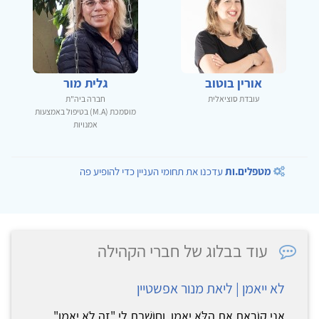
אורין בוטוב
גלית מור
עובדת סוציאלית
חברה ביה"ת
מוסמכת (M.A) בטיפול באמצעות
אמנויות
מטפלים.ות
עדכנו את תחומי העניין כדי להופיע פה
עוד בבלוג של חברי הקהילה
לא ייאמן | ליאת מנור אפשטיין
אֲנִי קוֹרֵאת אֶת הַלֹּא יֵאָמֵן וְחוֹשֶׁבֶת לִי "זֶה לֹא יֵאָמֵן"