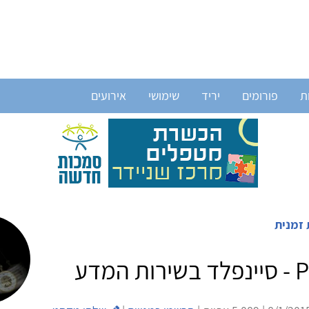
ת
פורומים
יריד
שימושי
אירועים
 זמנית
 המדע