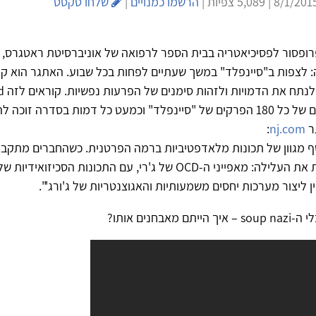
הרשמו כמנויים
|
שלחו טקסט
, פרופסור לפסיכיאטריה בבית הספר לרפואה של אוניברסיטת ראטגרס, 
: לצפות ב"סיינפלד" במשך שעתיים לפחות בכל שבוע. האתגר הוא קו
לנתח את הדמויות ולזהות סימנים של הפרעות נפשיות. קוראים לזה
d
יצר מאגר נתונים של כל 180 הפרקים של "סיינפלד" וכמעט כל דמות בסדרה זו
ר
nj.com
:
ף מגוון של תכונות מלאדפטיביות ברמה הפרטנית. כשהחברים מתקבצי
 את העלילה: מאפייני ה-
OCD
של ג'רי, עם התכונות הסכיזואידיות ש
ן ליצור מערכות יחסים משמעותיות והאגוצנטריות של ג'ורג'".
י ה-
soup nazi
– איך הייתם מאבחנים אותו?