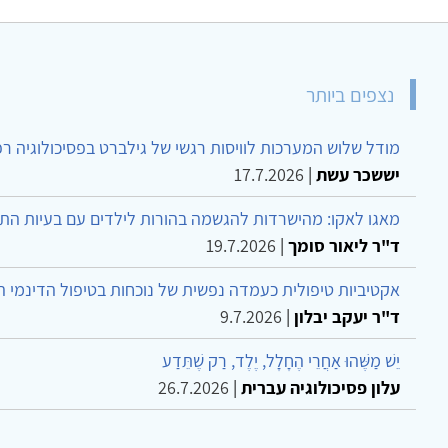
נצפים ביותר
מודל שלוש המערכות לוויסות רגשי של גילברט בפסיכולוגיה ר
יששכר עשת
|
17.7.2026
מאגו לאקו: מהישרדות להגשמה בהורות לילדים עם בעיות הת
ד"ר ליאור סומך
|
19.7.2026
אקטיביות טיפולית כעמדה נפשית של נוכחות בטיפול הדינמי 
ד"ר יעקב יבלון
|
9.7.2026
יֵשׁ מַשֶּׁהוּ אַחֲרֵי הֶחָלָל, יֶלֶד, רַק שֶׁתֵּדַע
עלון פסיכולוגיה עברית
|
26.7.2026