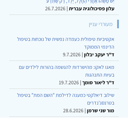
יֵשׁ מַשֶּׁהוּ אַחֲרֵי הֶחָלָל, יֶלֶד, רַק שֶׁתֵּדַע
עלון פסיכולוגיה עברית
|
26.7.2026
מעוררי עניין
אקטיביות טיפולית כעמדה נפשית של נוכחות בטיפול
הדינמי הממוקד
ד"ר יעקב יבלון
|
9.7.2026
מאגו לאקו: מהישרדות להגשמה בהורות לילדים עם
בעיות התנהגות
ד"ר ליאור סומך
|
19.7.2026
שילוב דיאלקטי כמענה לדילמת "השם המת" בטיפול
בטרנסג'נדרים
מור שני שרמן
|
28.6.2026
מחויבות חברתית כעמדה אתית-טיפולית: שרטוט