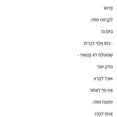
פָּרוּשׂ
לִקְרַאת מוֹתִי.
בַּיּוֹם בּוֹ
- כְּמוֹ אֶלֶף דְּבָרִים
שֶׁמֵּעוֹלָם לֹא פָּגַשְׁתִּי -
הַדֹּק יוּסַר
אוּכַל לִקְרֹא
אֶת חַיַּי לְאָחוֹר.
יְפֻעְנַח מוֹתִי.
אָנוּחַ לְפָנָיו