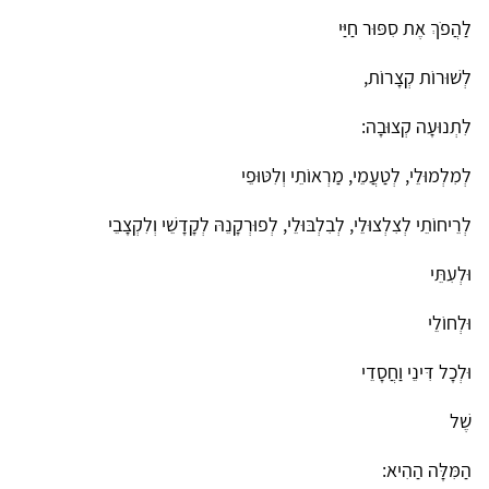
לַהֲפֹךְ אֶת סִפּוּר חַיַּי
לְשׁוּרוֹת קְצָרוֹת,
לִתְנוּעָה קְצוּבָה:
לְמִלְמוּלֵי, לְטַעֲמֵי, מַרְאוֹתֵי וְלִטּוּפֵי
לְרֵיחוֹתֵי לְצִלְצוּלֵי, לְבִלְבּוּלֵי, לְפוּרְקָנֵהּ לְקָדָשֵׁי וְלִקְצָבֵי
וּלְעִתֵּי
וּלְחוֹלֵי
וּלְכָל דִּינֵי וַחֲסָדֵי
שֶׁל
הַמִּלָּה הַהִיא: