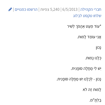
חברי הקהילה
| 6/5/2013 | 5,240 צפיות |
הרשמו כמנויים
|
שלחו טקסט לבלוג
*עוֹד מְעַט אֶהֱפֹךְ לְשִׁיר
אֲנִי עוֹמֵד לָמוּת.
נָכוֹן
כֻּלָּנוּ נָמוּת.
יֵשׁ לִי מַחֲלָה סוֹפָנִית.
נָכוֹן - לְכֻלָּנוּ יֵשׁ מַחֲלָה סוֹפָנִית.
לָמוּת זֶה לֹא
בַּלְתָ"מ.