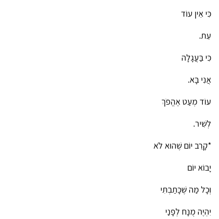
כִּי אֵין עוֹד
עֵת.
כִּי בַּעֲגָלָה
אֲנִי בָּא.
עוֹד מְעַט אֶהֱפֹךְ
לְשִׁיר.
*קָרֵב יוֹם שֶׁהוּא לֹא
יָבוֹא יוֹם
וְכָל מַה שֶּׁכָּתַבְתִּי
יִהְיֶה מֻנָּח לְפָנַי