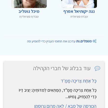
נגה יקותיאל אסרף
מיכל גוטליב
עובדת סוציאלית
עובד/ת סוציאלי/ת
מטפלים.ות
עדכנו את תחומי העניין כדי להופיע פה
עוד בבלוג של חברי הקהילה
כָּל אַחַת צְרִיכָה מָמָ'ד
כָּל אַחַת צְרִיכָה מָמָ"ד, הַמַּתְאִים לְמִדּוֹתֶיהָ: יַצִּיב דַּיּוֹ
כְּדֵי לְהַחֲזִיק, גָּמִישׁ...
הכורסה של סבא / לאה מרום גרוסמן