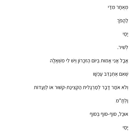
מְאֻחָר מִדַּי
לַהֲפֹךְ
יָמַי
לְשִׁיר.
אֲבָל אֲנִי אָמוּת בְּיוֹם הַזִּכָּרוֹן וְיֵשׁ לִי מִשְׁאָלָה
שֶׁאִם אֶתְנַדֵּב עַכְשָׁו
וְלֹא אֹמַר דָּבָר לְמַרְגָּלִית הַקְּצִינַת-קִשּׁוּר אוֹ לְוַעֲדוֹת
וַלְתָ"מ
אוּכַל, סוֹף-סוֹף בְּסוֹף
יָמַי