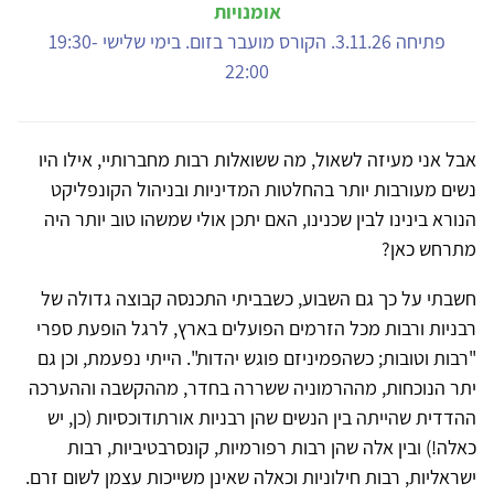
אומנויות
פתיחה 3.11.26. הקורס מועבר בזום. בימי שלישי 19:30-
22:00
אבל אני מעיזה לשאול, מה ששואלות רבות מחברותיי, אילו היו
נשים מעורבות יותר בהחלטות המדיניות ובניהול הקונפליקט
הנורא בינינו לבין שכנינו, האם יתכן אולי שמשהו טוב יותר היה
מתרחש כאן?
חשבתי על כך גם השבוע, כשבביתי התכנסה קבוצה גדולה של
רבניות ורבות מכל הזרמים הפועלים בארץ, לרגל הופעת ספרי
"רבות וטובות; כשהפמיניזם פוגש יהדות". הייתי נפעמת, וכן גם
יתר הנוכחות, מההרמוניה ששררה בחדר, מההקשבה וההערכה
ההדדית שהייתה בין הנשים שהן רבניות אורתודוכסיות (כן, יש
כאלה!) ובין אלה שהן רבות רפורמיות, קונסרבטיביות, רבות
ישראליות, רבות חילוניות וכאלה שאינן משייכות עצמן לשום זרם.