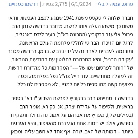
פרופ. עמיה ליבליך
| 6/1/2024 | 2,775 צפיות |
הרשמו כמנויים
חברה שלחה לי טקסט משנת 1941 שנוגע למצב העכשווי, וודאי
משום כך מישהו העלה אותו לרשת. מדובר בדרשה שנתן הרב
פרופ' אליעזר ברקוביץ (המכונה רא"ב) בעיר לידס באנגליה,
לרגל יום הזיכרון הבריטי לחללי מלחמת העולם הראשונה,
ותורגמה לעברית לאחרונה על ידי נדב ש. ברמן. הדרשה מכונה
'עקידת הבנים', והיא מתכתבת לחלוטין עם ההודעות הנוראות
של "הותר לפרסום שמו של ---" המקדמות כל מהדורת חדשות
זה למעלה מחודשיים. עוד חייל צה"ל נפל במלחמה. וכמה
פצועים קשה מתווספים כל יום למניין, לא מספרים לנו כלל.
בדרשה זו מתייחס הרב ברקוביץ לפרשת השבוע "וירא" בספר
בראשית, ולסיפור על עקידת יצחק. אני כקורא, אומר הרב
(במילים שלי), מעריץ את אברהם על אמונתו הגדולה ותפקידו
בפרשה, אולם יש דמות אחת הנעדרת מהסיפור, והיא הטרגית
ביותר – דמותה של האם, שרה. אף אחד לא חשב עליה. ומכאן