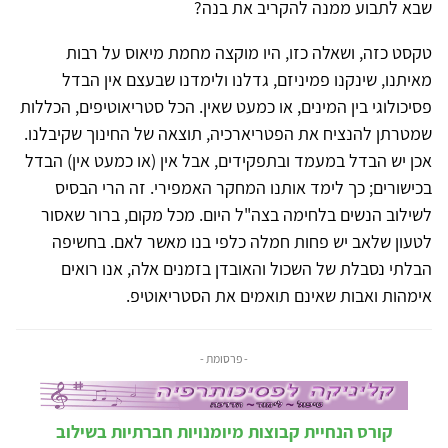
שבא לתבוע ממנה להקריב את בנה?
טקסט כזה, ושאלה כזו, היו מוקצה מחמת מיאוס על רבות
מאיתנו, שינקנו פמיניזם, גדלנו ולימדנו שבעצם אין הבדל
פסיכולוגי בין המינים, או כמעט שאין. הכל סטריאוטיפים, הכללות
שמטרתן להנציח את הפטריארכיה, תוצאה של החינוך שקיבלנו.
אכן יש הבדל במעמד ובתפקידים, אבל אין (או כמעט אין) הבדל
בכישורים; כך לימד אותנו המחקר האמפירי. זה הרי הבסיס
לשילוב הנשים בלחימה בצה"ל היום. מכל מקום, ברור שאסור
לטעון שלאב יש פחות חמלה כלפי בנו מאשר לאם. בחשיפה
הבלתי נסבלת של השכול והאובדן בזמנים אלה, אנו רואים
אימהות ואבות שאינם תואמים את הסטריאוטיפ.
- פרסומת -
קורס הנחיית קבוצות מיומנויות חברתיות בשילוב