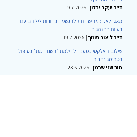
ד"ר יעקב יבלון
|
9.7.2026
מאגו לאקו: מהישרדות להגשמה בהורות לילדים עם
בעיות התנהגות
ד"ר ליאור סומך
|
19.7.2026
שילוב דיאלקטי כמענה לדילמת "השם המת" בטיפול
בטרנסג'נדרים
מור שני שרמן
|
28.6.2026
מחויבות חברתית כעמדה אתית-טיפולית: שרטוט
מחדש של גבולות המקצוע
ד"ר יהונתן דבש ומאיה פרבר
|
26.6.2026