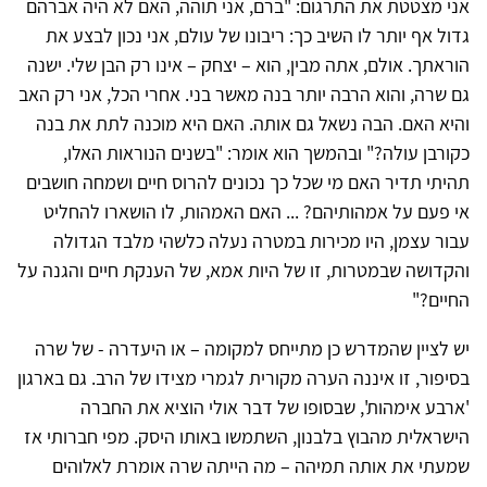
אני מצטטת את התרגום: "ברם, אני תוהה, האם לא היה אברהם
גדול אף יותר לו השיב כך: ריבונו של עולם, אני נכון לבצע את
הוראתך. אולם, אתה מבין, הוא – יצחק – אינו רק הבן שלי. ישנה
גם שרה, והוא הרבה יותר בנה מאשר בני. אחרי הכל, אני רק האב
והיא האם. הבה נשאל גם אותה. האם היא מוכנה לתת את בנה
כקורבן עולה?" ובהמשך הוא אומר: "בשנים הנוראות האלו,
תהיתי תדיר האם מי שכל כך נכונים להרוס חיים ושמחה חושבים
אי פעם על אמהותיהם? ... האם האמהות, לו הושארו להחליט
עבור עצמן, היו מכירות במטרה נעלה כלשהי מלבד הגדולה
והקדושה שבמטרות, זו של היות אמא, של הענקת חיים והגנה על
החיים?"
יש לציין שהמדרש כן מתייחס למקומה – או היעדרה - של שרה
בסיפור, זו איננה הערה מקורית לגמרי מצידו של הרב. גם בארגון
'ארבע אימהות', שבסופו של דבר אולי הוציא את החברה
הישראלית מהבוץ בלבנון, השתמשו באותו היסק. מפי חברותי אז
שמעתי את אותה תמיהה – מה הייתה שרה אומרת לאלוהים