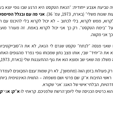
ה טביעת אצבע ייחודית: ״הנאת הטקסט היא הרגע שבו גופי יוצא בע
נות משלי״ (בארת, 1973, עמ׳ 36).
אני פה עם ובגלל הסימפט
לקרוא, ממש לקרוא, בלי לכתוב – לא יכול לקרוא בלי להיכנס עם
ל ״בימת הטקסט״. רק כך אני יכול לקרוא באמת. זה מעורר מו
ך אני מקווה.
שאני מנסה ״לנתח״ טקסט שגרם לי הנאה, לא את ה״סובייקטיביות
 את ה״יחיד״ שבי, אותו מצב נתון שמכוחו גופי נפרד מהגופים האחר
שלו: מה שאני שב ומוצא הוא את גוף ההתענגות שלי (בארת, 1973, עמ׳ 71).
 רק פעולות בזמן הווה (מתמשך), לא רק שמות־עצם המכַוונים לעמדה
 ראשי התיבות א״ק: שם פרטי ושם משפחה – התווית האינטימית ביותר
ויות, הבלתי־אישי של האגו: ׳אני׳ שקורא.
וא כרטיס הכניסה שלי ליומן־הרשת שלפניכם. קראתי לו
א״ק: א
ני־
ק