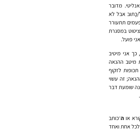
נליטי. מדובר
ּתוּב אבל לא
פעמים תתעורר
ציטוט במסגרת
, אני פועל.
כך אני מיטיב
ת מיטב ההנאה
תכופות לזקוף
נאה; זה עשוי
ינה שומעת דבר
ורא או
ה
־כותב
 לכל אחת ואחד