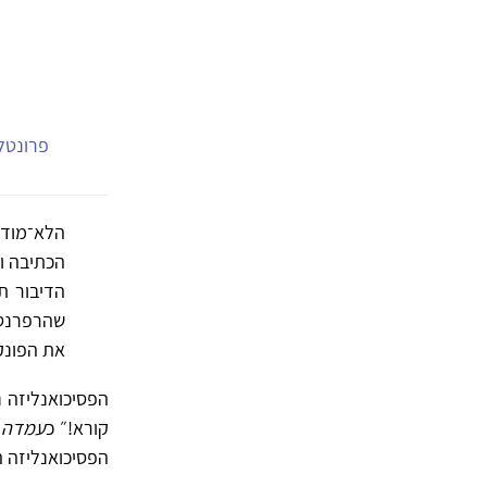
פרונטלי
הלא־מודע
הכתיבה ו
הדיבור ת
שהרפרנט 
את הפונקצי
הפסיכואנליזה נ
קורא!״ כ
עמדה
ו
הפסיכואנליזה 