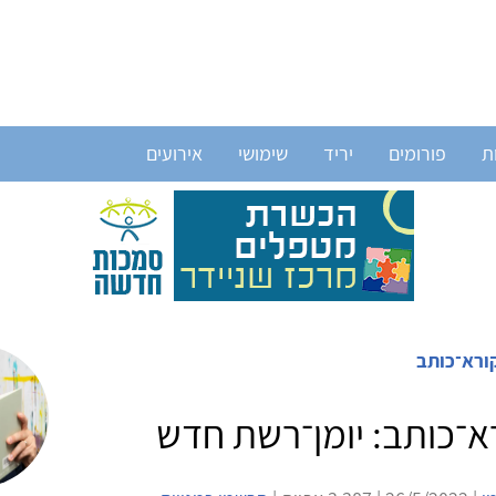
ת
פורומים
יריד
שימושי
אירועים
ורא־כותב
א־כותב: יומן־רשת חדש