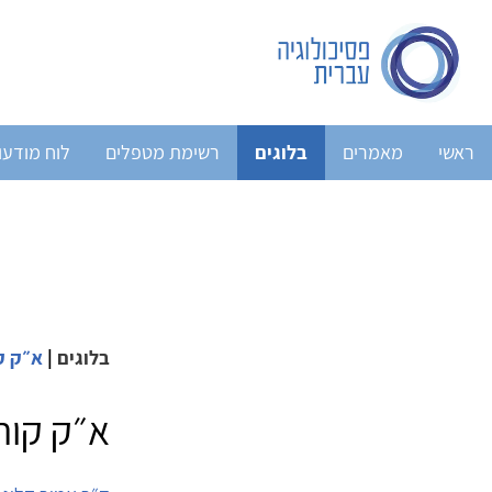
ראשי
מאמרים
בלוגים
רשימת מטפלים
לוח מודעו
בלוגים
|
א״ק ק
א״ק קור