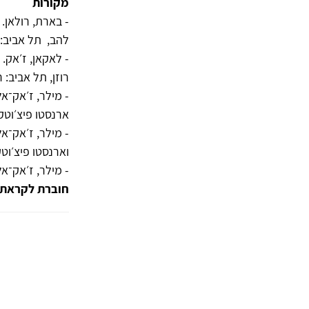
מקורות
- בארת, רולאן. (1973). ״הנאת הטקסט״, בתו
להב, תל אביב: רסלינג, 007
- לאקאן, ז׳אק. (1972-73)
רוזן, תל אביב: רסלי
- מילר, ז׳אק־אלן. (1987). ״להתענג על הלא־מוד
ארנסטו פיצ׳וטקה, תל א
- מילר, ז׳אק־אלן. (1996). ״דיבור, קריאה וכתי
וארנסטו פיצ׳וטקה, תל 
- מילר, ז׳אק־אלן. (2011). ״לקרוא סימפטום״, תרגום: קלאודיה
חוברת לקראת הכנס ה־X של ה־ol