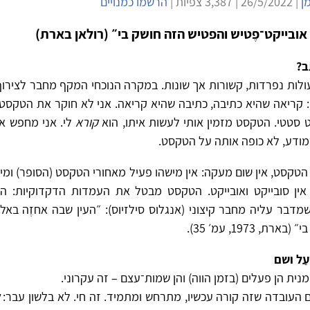
ן
| 26/5/2022 | 3,387 צפיות |
הרשמו כמנויים
ובייקט־פֶטיש והפטיש הזה חושק בי״ (רולאן בארת)
ב?
ולות נפרדות, קשורות אך שונות. במקרה הנוכחי המקף מחבר לצירוף
: קריאה שהיא כתיבה, כתיבה שהיא קריאה. אני לא חוקר את הטקסט
ט סטטי. הטקסט מזמין אותי לעשות איתו, הוא
קורא
לי. אני מחפש א
ודע, לא כופה אותה על הטקסט.
טקסט, אין שום מעקה: אין מישהו פעיל מאחורי הטקסט (הסופר) ומיש
 אין סובייקט ואובייקט. הטקסט מבטל את העמדות הדקדוקיות: הו
מדבר עליה מחבר קיצוני (אנגלוס סילזיוס): ״העין שבה אחזֶה באל
ארת, 1973, עמ׳ 35).
עַל ושם
נית הן פעלים (בזמן הווה) והן שמות־עצם – זה עקרוני.
ם העובדה שזה קורה עכשיו, מתרחש ומתמיד. זה חי. לא בלשון עבר: