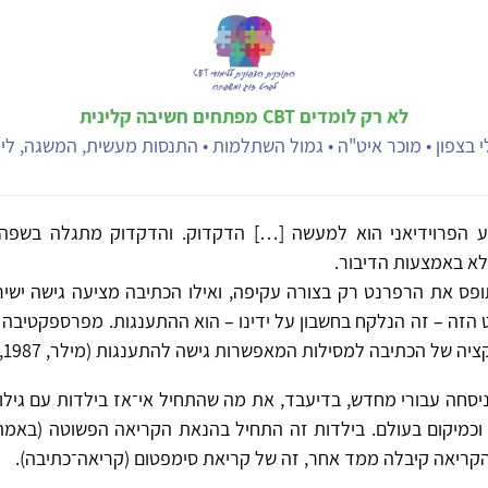
לא רק לומדים CBT מפתחים חשיבה קלינית
 בצפון • מוכר איט"ה • גמול השתלמות • התנסות מעשית, המשגה, ליוו
 הפרוידיאני הוא למעשה […] הדקדוק. והדקדוק מתגלה בשפה
לא באמצעות הדיבור.
ופס את הרפרנט רק בצורה עקיפה, ואילו הכתיבה מציעה גישה ישירה
הזה – זה הנלקח בחשבון על ידינו – הוא ההתענגות. מפרספקטיבה זו
ה של הכתיבה למסילות המאפשרות גישה להתענגות (מילר, 1987, עמ׳ 42).
יסחה עבורי מחדש, בדיעבד, את מה שהתחיל אי־אז בילדות עם גילוי
כמיקום בעולם. בילדות זה התחיל בהנאת הקריאה הפשוטה (באמת
הקריאה קיבלה ממד אחר, זה של קריאת סימפטום (קריאה־כתיבה).