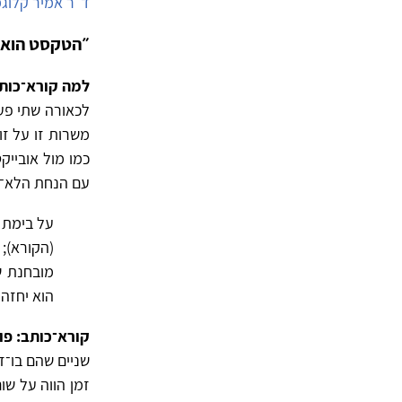
ד״ר אמיר קלוגמ
״הטקסט הוא א
למה קורא־כות
לכאורה שתי פע
משרות זו על זו
כמו מול אובייק
עם הנחת הלא־מ
על בימת ה
(הקורא);
מובחנת ש
הוא יחזה בי״ (ב
קורא־כותב: פו
שניים שהם בו־זמ
זמן הווה על שו