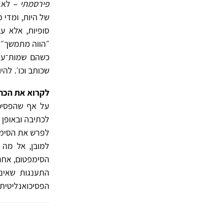
פירסמתי
– לא! 
של היות, ומדי 
סופיות, אלא ע
״הווה מתמשך״:
כשהם שמות־עצ
שכותב וכו׳. לה
לקרוא את הכתו
על אף שהפסיכו
לפרש את הסימפט
למובן, אל מה
הסימפטום, אחר
התענגות שאינה
הפסיכואנליטית (מיל