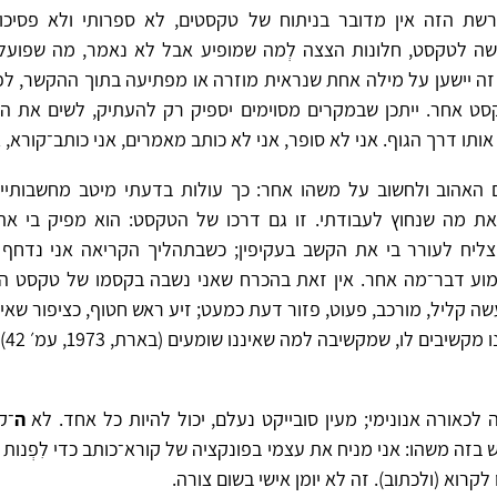
הרשת הזה אין מדובר בניתוח של טקסטים, לא ספרותי ולא פסיכוא
ישה לטקסט, חלונות הצצה לְמה שמופיע אבל לא נאמר, מה שפועל/כָ
זה יישען על מילה אחת שנראית מוזרה או מפתיעה בתוך ההקשר, ל
סט אחר. ייתכן שבמקרים מסוימים יספיק רק להעתיק, לשים את ה
ותו דרך הגוף. אני לא סופר, אני לא כותב מאמרים, אני כותב־קורא
 האהוב ולחשוב על משהו אחר: כך עולות בדעתי מיטב מחשבותיי, 
ת מה שנחוץ לעבודתי. זו גם דרכו של הטקסט: הוא מפיק בי א
ליח לעורר בי את הקשב בעקיפין; כשבתהליך הקריאה אני נדחף 
וע דבר־מה אחר. אין זאת בהכרח שאני נשבה בקסמו של טקסט הה
שה קליל, מורכב, פעוט, פזור דעת כמעט; זיע ראש חטוף, כציפור שא
קשיבים לו, שמקשיבה למה שאיננו שומעים (בארת, 1973, עמ׳ 42).
 לכאורה אנונימי; מעין סובייקט נעלם, יכול להיות כל אחד. לא
ה
־ק
 בזה משהו: אני מניח את עצמי בפונקציה של קורא־כותב כדי לִפְנות
 לקרוא (ולכתוב). זה לא יומן אישי בשום צורה.