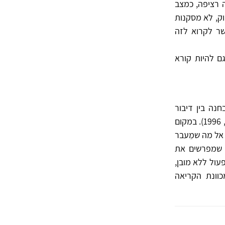
 רציפה, כמצב
וק, לא מסקנות
שר לקרוא לזה
גם להיות קורא
נה בין דיבור
לכתיבה ובאופן משלים לכך – על הקריאה (לדוגמה, לאקאן, 1972-73, עמ׳ 42; מילר, 1996). במקום
 אל מה שמֵעבר
 שמפרשים את
ול ללא מובן,
כוונת הקריאה