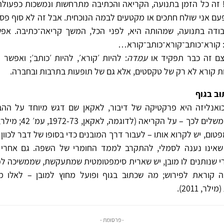
זה כל הזמן בתנועה, הקריאה והכתיבה מתרחשות ונמשכות כפעולה
פעם אני שולח חתכים או מקטעים לבמה הנוכחית. אבל זה לא סוף פס
בודה בתנועה, שמהותה היא, לפני הכל, המשך קריאה־כתיבה. אפ
 קורא־כותב־קורא־כותב־קורא…
ם זה כבר תפקיד או
עמדה
: להיות ׳קורא׳, להיות ׳כותב׳; ואפשר 
יות קורא לא רק של טקסטים, אלא גם של תופעות בתרבות ובחברה.
ּב בגוף
אנליזה היא פרקטיקה של דיבור, לאקאן שם דגש מיוחד על ההבח
ום, יש לקרוא אותו – לעבור דרך המובנים כדי בסופו של דבר לכוון
 שאינו נענה לסמלי, להתקרב לממד החומרי של השפה. גם אחרי
י שנותנים לו מובן, יש שארית סימפטומטית שמתעקשת, שממשיכה לפע
 קוראת לפירוש; מה שכתוּב בגוף ופועל מחוץ למובן – לאלו מ
ר, 2011).
- פרסומת -