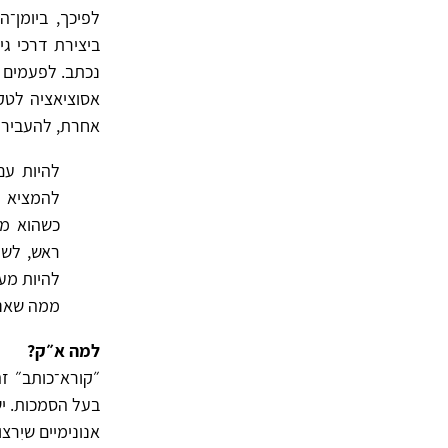
לפיכך, ביומן־
ביצירת דרכי ג
נכתב. לפעמים 
אסוציאציה לטק
אחרת, להעביר א
להיות עם
להמציא א
כשהוא מצ
ראש, לשמ
להיות מע
ממה שאנו מ
למה א״ק?
״קורא־כותב״ זה
בעל הסמכות. יש
אנונימיים שיִרצו