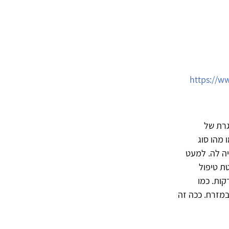
https://w
גרת של
מהו סוג
יה לה. למעט
ת טיפול
 ברירת המחדל היא פגישה שבועית. ככה זה, כמו שאורך "שעה" היא 50 דקות. כמו
במזרח. ככה זה