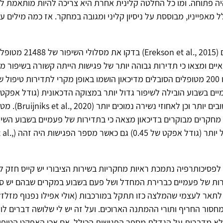
ה פתוחה. ומו כל החלטה קלינית אחרת היא צריכה להיות מותאמת ל
 מאפייניו, מבוססת על ניסיון קליני ומגובה במחקר. אז כמה מילים 
ארקסון ושותפים (rekson et al., 2015
איים ומצאו כי תדירות גבוהה יותר של פגישות הייתה קשורה בשיפור מהי
מחקר נוסף שבו 200 מטופלים הסובלים מדיכאון הושמו באופן מקרי לתדירות טיפו
לאחוזי תגובה טובים יותר וכן לאח
שחושבה על 70 מחקרים מבוקרים בדיכאון מצאה כי בתדירות של פעמיים בשבוע השי
משמעותית גדול יותר (גו
פסיכותרפיה נתמכת ראיות מחקריות בשירות הציבורי יש קייס חזק ל
רות של פעמיים כברירת המחדל ושל פעם בשבוע במקרים שבהם יש סי
 לתאר לעצמי שהמלצה כזו תתקל במורכבות (אולי אפילו נפנוף מזלזל
א מדברות על הגדלת מספר הפגישות הכולל. אם אכן האפקט הטיפולי