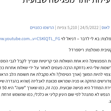
 לאוס
| 24/5/2022 | 5,210 צפיות |
הרשמו כמנויים
לצת: בא לי לדבר – דניאל לוי
ww.youtube.com...v=CSKlQTL_FG
טיבית מומלצת: ריספרדל
ת המפגשים? היא אחת השאלות הכי קריטיות שצריך לקבל לגבי המס
שמות שלי היא נדחקת הרבה פעמים לאחור על ידי שאלות אחרות כמו 
צפוי להיות המשך (אורך הטיפול)? ולא מקבלת את תשומת הלב הראו
דורשים החזקה או פניה שמראש מכוונת לאנליזה (שהיא בהגדרה שיט
אינטנסיבית)
נפש לא מתנהל לפי שום היגיון קליני או כלכלי, כמו שהשמש זורחת 
.