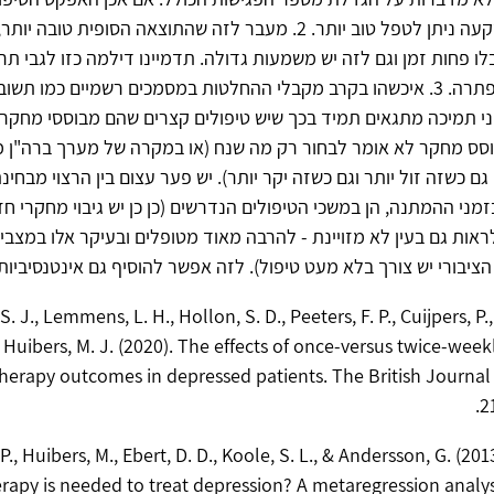
יותר באותה השקעה ניתן לטפל טוב יותר. 2. מעבר לזה שהתוצאה הסופית 
לו פחות זמן וגם לזה יש משמעות גדולה. תדמיינו דילמה כזו לגבי תר
הדילמה מייד נפתרה. 3. איכשהו בקרב מקבלי ההחלטות במסמכים רשמיים כמו תש
ני תמיכה מתגאים תמיד בכך שיש טיפולים קצרים שהם מבוססי מחקר.
וסס מחקר לא אומר לבחור רק מה שנח (או במקרה של מערך ברה"ן 
 גם כשזה זול יותר וגם כשזה יקר יותר). יש פער עצום בין הרצוי מבח
זמני ההמתנה, הן במשכי הטיפולים הנדרשים (כן כן יש גיבוי מחקרי ח
ראות גם בעין לא מזויינת - להרבה מאוד מטופלים ובעיקר אלו במצבי
הציבורי יש צורך בלא מעט טיפול). לזה אפשר להוסיף גם אינטנסיביות.
S. J., Lemmens, L. H., Hollon, S. D., Peeters, F. P., Cuijpers, P., 
Huibers, M. J. (2020). The effects of once-versus twice-week
erapy outcomes in depressed patients. The British Journal 
2
 P., Huibers, M., Ebert, D. D., Koole, S. L., & Andersson, G. (
rapy is needed to treat depression? A metaregression analys