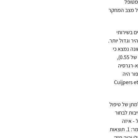
מטופל
על מצב המחקר
E) בדקו את מסלולי השיפור של 21488 מטופלים בשירותי
ר וגדול יותר.
ל שונה נמצא כי
תדירות של פעמיים בשבוע הובילה לשיפור גדול יותר במצוקה הדכאונית (גודל אפקט של 0.55),
וזי נשירה נמוכים יותר (Bruijniks et al., 2020). מטא-רגרסיה
פור היה
דל אפקט של 0.45) גם כאשר מספר הפגישות היה זהה (Cuijpers et al.,
מתן של טיפול
בות לבחור
 - איזה
ניתוק!) בגלל המחסור החריף ותורי ההמתנה הארוכים. ועל זה יש לי שלושה דברים לומר: 1. תוצאות
 יהיה חזק