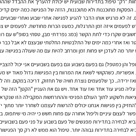
וות "רק" טיפול בתדירות שבועית יש יכולת להעריך את ההבדל שההפ
 הפסקות מתוכננות ולא מתוכננות, הזזה של הפגישה כמה ימים קדימ
 זה לא מרגיש אותו הדבר להגיע לפגישה אחרי שבוע ואחרי שבועיים
ש לפעמים איזה זמן התרגלות, כמעט הכרות מחודשת. לפעמים יש צו
חשובים שקרו כדי לתת הקשר (כמו: נפרדתי מבן, טסתי בסופ"ש עם רוני
 ואז אחרי כמה ימים של התלבטויות החלטתי שבעצם לא אבל כבר מ
ש יותר מה לעדכן יש פחות זמן ומרחב להיות עם מה שעולה בפגישה ע
טופל והן כמטפל) גם בפעם בשבוע וגם בפעם בשבועיים אני יכול להצבי
 אפשריות. כשהקושי לשאת את המרווח בין הפגישות גדול מאוד יש מעי
ז ירידה.. כך שלפעמים נוצרת חוויה של תחזוק, דריכה במקום. וזה 
עליה מגיע עוד אחד ואז עוד אחד. ויש גם את העניין "הקטן" הזה של 
אות ולשקוע לתוך העולם הפנימי וההתרחשות המקבילה הזו שנקראת 
החזיק בין פגישות אנחנו יכולים להרשות לעצמנו לשחרר יותר מתוך י
שר לעצום עיניים וליפול אחורה עם פחות חשש כי יהיה מי שיתפוס. ב
מביא לבחירה בתדירות מפגשים של פעם בשבוע על פני פעם בשבועיים
יא לבחירה בתדירות גבוהה יותר. טיפול הוא ממש לא רק סך הפגישות