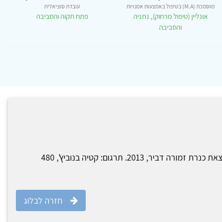
מוסמכת (M.A) בטיפול באמצעות אמנויות
עובדת סוציאלית
אונליין (טיפול מרחוק), נתניה
פתח תקוה והסביבה
והסביבה
שירו של הלב מאת ג'ידו פיקו, הוצאת כנרת זמורה דביר, 2013. תרגום: קטיה בנוביץ', 480
חזרה לבלוג