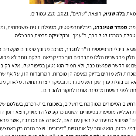
מאת
בלה שגיא,
הוצאת "שתיים", 2021. 220 עמודים.
פר
: סמדר שטינברג,
ביבליותרפיסטית, מטפלת זוגית-משפחתית, ומנ
טפלת במרכז לגיל הרך, ב"עמך" ובקליניקה פרטית בהרצליה.
יא, ביבליותרפיסטית וד"ר למגדר, מורכב מקובץ סיפורים שקשרים סמו
. חלק מהקשרים הללו מתבהרים תוך כדי קריאה וחלקם נותר לא מפוע
ם או הקשר שפגשנו כבר, ולא תמיד הוא נטען בסיפור שלו, אלא רק בר
וכרות ולא מזהים בדיוק מאיפה הן מוכרות. המרובדות הזו, על אף שה
יא גם בעלת ערך שכן היא מסקרנת ובעיקר יוצרת תחושת מלאות, מס
 לפני השטח ומזמינה אותנו לחקור ולהכיר בו.
חשים הסיפורים ממוקמת בירושלים, בשכונת בית-הכרם, בעולמם של 
ת העלייה מופיעות בסיפורים השונים כרקע של הדמויות, ויוצא דופן הו
ים" שמובא כתיעוד של ראיון עם האם, לכאורה אם הכותבת, אשר מראי
מי. ככזה, הוא שומר על אותנטיות "דיבורית" ויוצר הזרה רק באמצעו