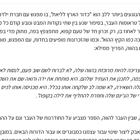
נוגעים ביותר ללב הוא "כדור הארץ לליאת", בו מפגש עם חברת ילדו
טראומות העבר, בסיפור שנע בין שתי נקודות המבט ונובע קודם כל מ
ר לאחוז בו, רק זכרון חד של טעם קפוא, מתפצפץ בפה, מתוק מדי בפ
וכה כמו הקיץ ההוא". וכמו שהזכרונות מופיעים בחדות, עם המפגש, מופ
בהווה, הפריך ממילא:
צריכה להיות מרוכזת בהווה שלה, לא לברוח לשם שוב פעם, לנסות לא
מה, לתכנן את העתיד שלהם. היא פותחת את ידה ורואה שם את השק
לה השאירה, לא שמה לב שלקחה אותו בכלל. היא מכניסה אותו לכיס
 של הג'ינס שלה וחוזרת להחליף את לילה בקופה".
, שבין העבר להווה, הספר מצביע על החודרנות של העבר וגם על ההת
בק ליצור שינוי עבור עצמנו כמבוגרים או עבור הדורות הבאים. במובן