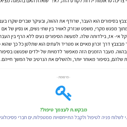
י צריכה טראומות ילדות לקורס הזה, לא?" שואלת האם בהפוגה מציאו
בץ בסיפורים הוא העבר, שרודף את ההווה, ובעיקר שברים שקרו בעב
מתוך מפגש מקרי, משפט שנזרק לאוויר בין שתי נשים, או נסיון של אם 
אי- אז, בילדותה שלה. למעשה הסיפורים נעים ללא הרף בין העבר 
בצבץ דרך זכרון מאיים או מטריד ולעתים הוא שתלטן כל כך שהוא 
הווה. מעבר הזמנים הזה מאפשר לדמויות של ילדים שפגשנו בסיפור
שלהם, בסיפור מאוחר יותר, ולהשלים את הנרטיב של המשך חייהם.
- פרסומת -
מבקש.ת לעצמך טיפול?
י לשלוח פניה לטיפול ולקבל התייחסויות ממטפלות.ים חברי פסיכולוג