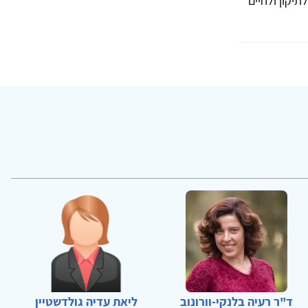
יקון ולחיים
ד"ר רעיה בלנקי-וורונוב
ליאת עדיה גולדשטיין