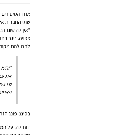
אחד הסיפורים ה
שתי החברות אל 
"אין לה שום דב
צפויה. ניגר בת
לתת להם מקום 
"והיא 
את עצ
שדניא
האחורי
בפינג-פונג הזה
דות לה, על המא