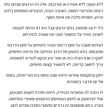
ללא מעוף, ללא אמירה או מורכבות. אלה היו הרגעים שבהם נחה
דעתה מהרהורי המוות. האהבה העזה, הגיבורים הנסחפים בלהט
הרגע, השכיחו מלבה את אימת הסוף.
נילי ידעה שתמות, כולם יודעים אבל היא לא הניחה לעצמה
לשכוח, תמיד על המשמר מפני מה שאורב להתרחש.
לעיתים חשבה על סיום דרמטי ומהיר ולעיתים על סיום הדרגתי
ומתבוסס. בתא המטען של הרכב החזיקה את פרטיה האישיים,
למקרה שכח הצלה כזה או אחר יגיע ויבקש להודיע למשפחה.
צריך לחשוב קדימה, לא להשאיר קצוות פתוחים.
ייתכן ובתקופות אחרות הייתה סוגה פחות בהרהורי מיתה, בסופו
של יום מדובר במותרות.
לו ניתנה לה אפשרות הבחירה, הייתה חוזרת לשנות השבעים,
אולי לוודסטוק או לימים המפויסים הדוממים שאחרי המלחמה
בארץ, בזמן שמושגים היו ברורים מתוקף החורבן שקדם להם.