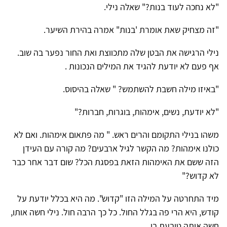
"לא נחכה לעוד בנות?" שאלה נילי.
"זה מצחיק שאת אומרת 'בנות" אמרה בהירת השיער.
נילי הרגישה את הבטן שלה מתכווצת ואת החור נפער בה שוב.
אף פעם לא יודעת להגיד את המילים הנכונות .
"באיזו מילה חשבת להשתמש? " שאלה בהיסוס.
"לא יודעת, נשים, אימהות, בוגרות, חברות?"
משהו בנילי התקומם והרים ראש. " מה פתאום אימהות. ואם לא
כולנו אימהות? מה הקשר לגיל ארבעים? מה קורה עם העידן
הזה ששם את האימהות הזאת בפסגת הכל? שום דבר אחר כבר
לא קדוש?"
מיד התחרטה על המילה הזו "קדוש". מה היא בכלל יודעת על
קודש, היא הרי פה בגלל החול. כל כך הרבה חול. נילי חשה אותו,
חשה אותה טובעת בו.