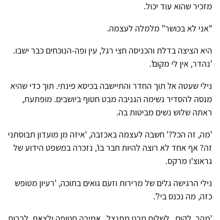
מזכיר שהוא עוד יכול.
"אני לא בכושר" מלמלה לעצמה.
היא הציצה בדלת והכניסה חצי רגל, עין ופה-הנוכחים כבר ישבו.
'נהדר, אין לי מקום'.
נילי שעטה אל תוך החדר והתיישבה בכיסא פינתי. תוך כדי שהיא
מנסה להסדיר נשימה הגניבה מבט חטוף ביושבים. מופתעת,
ראתה שלוש נשים מביטות בה.
'מה, זה הכל?' חשבה לעצמה באכזבה, 'איזה מן מועדון תבוסתני
זה? אף אחד לא רוצה להיות חבר בו', נזכרה במשפט הידוע של
גראוצ'ו מרקס.
נילי הרגישה גלים של מרירות וזעם גואים בתוכה, 'רעיון מטופש
כזה, מה נכנס בי?'.
'מהר, לקום , לשלוח מבט מתנצל , אמירה חטופה ולצאת, לברוח