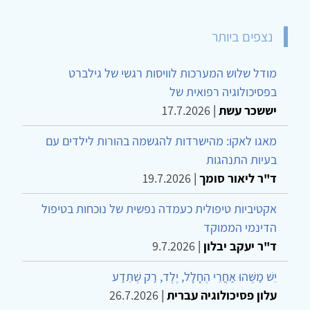
נצפים ביותר
מודל שלוש המערכות לוויסות רגשי של גילברט
בפסיכולוגיה רפואית של
יששכר עשת
|
17.7.2026
מאגו לאקו: מהישרדות להגשמה בהורות לילדים עם
בעיות התנהגות
ד"ר ליאור סומך
|
19.7.2026
אקטיביות טיפולית כעמדה נפשית של נוכחות בטיפול
הדינמי הממוקד
ד"ר יעקב יבלון
|
9.7.2026
יֵשׁ מַשֶּׁהוּ אַחֲרֵי הֶחָלָל, יֶלֶד, רַק שֶׁתֵּדַע
עלון פסיכולוגיה עברית
|
26.7.2026