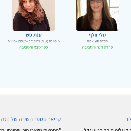
טלי וולף
ענת פש
עובדת סוציאלית
מוסמכת (M.A) בטיפול באמצעות אמנויות
פרדס חנה והסביבה
כפר סבא והסביבה
קריאה בספר השירה של נוגה ס
יטיקאי בריטי, נולד ב-21.7.1924 בצפון הודו (לימים פקיסטן) וגדל
"החפצים נשארו היכן שהונחו, ר