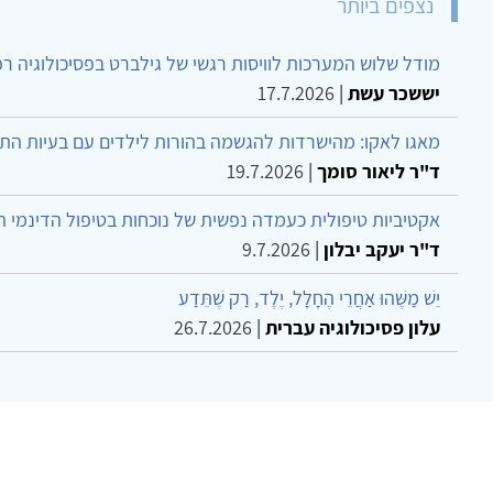
נצפים ביותר
מודל שלוש המערכות לוויסות רגשי של גילברט בפסיכולוגיה ר
יששכר עשת
|
17.7.2026
מאגו לאקו: מהישרדות להגשמה בהורות לילדים עם בעיות הת
ד"ר ליאור סומך
|
19.7.2026
אקטיביות טיפולית כעמדה נפשית של נוכחות בטיפול הדינמי 
ד"ר יעקב יבלון
|
9.7.2026
יֵשׁ מַשֶּׁהוּ אַחֲרֵי הֶחָלָל, יֶלֶד, רַק שֶׁתֵּדַע
עלון פסיכולוגיה עברית
|
26.7.2026