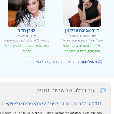
ד"ר אביבה פרידמן
שירן חדד
מטפלת זוגית ומשפחתית
עובדת סוציאלית
מטפלת בעלת רישיון זר שאינו ישראלי
מוסמכת (M.A) בטיפול באמצעות אמנויות
תל אביב והסביבה, כפר סבא
באר שבע והסביבה, אונליין (טיפול
והסביבה, רמת גן והסביבה
מרחוק)
מטפלים.ות
עדכנו את תחומי העניין כדי להופיע פה
עוד בבלוג של שפיות זמנית
21.7.2011 היום, בהודו, לפני 87 שנה: פסיכואנליטיקאי נולד
מסעוד חאן, פסיכואנל