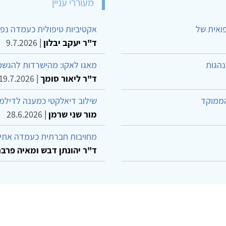
מעוררי עניין
פואית של
אקטיביות טיפולית כעמדה נפש
ד"ר יעקב יבלון
|
9.7.2026
נהגות
מאגו לאקו: מהישרדות להגשמ
ד"ר ליאור סומך
|
19.7.2026
הממוקד
שילוב דיאלקטי כמענה לדילמ
מור שני שרמן
|
28.6.2026
מחויבות חברתית כעמדה אתית
ד"ר יהונתן דבש ומאיה פרבר