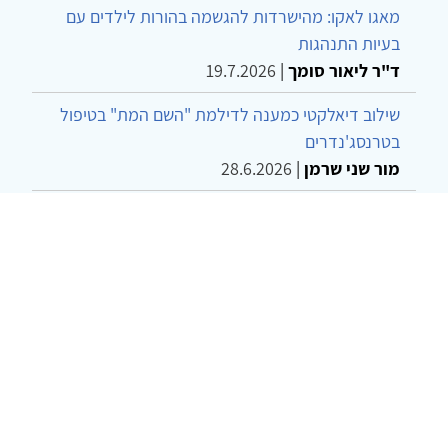
מאגו לאקו: מהישרדות להגשמה בהורות לילדים עם
בעיות התנהגות
ד"ר ליאור סומך
|
19.7.2026
שילוב דיאלקטי כמענה לדילמת "השם המת" בטיפול
בטרנסג'נדרים
מור שני שרמן
|
28.6.2026
מחויבות חברתית כעמדה אתית-טיפולית: שרטוט
מחדש של גבולות המקצוע
ד"ר יהונתן דבש ומאיה פרבר
|
26.6.2026