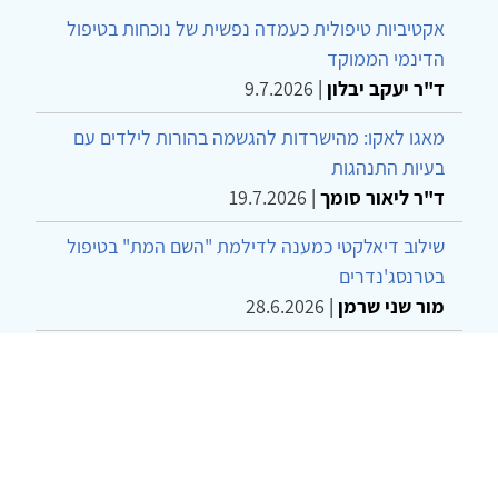
אקטיביות טיפולית כעמדה נפשית של נוכחות בטיפול
הדינמי הממוקד
ד"ר יעקב יבלון
|
9.7.2026
מאגו לאקו: מהישרדות להגשמה בהורות לילדים עם
בעיות התנהגות
ד"ר ליאור סומך
|
19.7.2026
שילוב דיאלקטי כמענה לדילמת "השם המת" בטיפול
בטרנסג'נדרים
מור שני שרמן
|
28.6.2026
מחויבות חברתית כעמדה אתית-טיפולית: שרטוט
מחדש של גבולות המקצוע
ד"ר יהונתן דבש ומאיה פרבר
|
26.6.2026