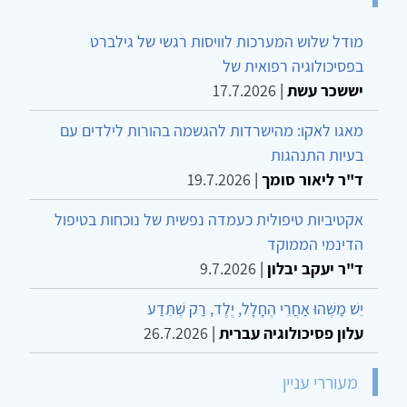
מודל שלוש המערכות לוויסות רגשי של גילברט
בפסיכולוגיה רפואית של
יששכר עשת
|
17.7.2026
מאגו לאקו: מהישרדות להגשמה בהורות לילדים עם
בעיות התנהגות
ד"ר ליאור סומך
|
19.7.2026
אקטיביות טיפולית כעמדה נפשית של נוכחות בטיפול
הדינמי הממוקד
ד"ר יעקב יבלון
|
9.7.2026
יֵשׁ מַשֶּׁהוּ אַחֲרֵי הֶחָלָל, יֶלֶד, רַק שֶׁתֵּדַע
עלון פסיכולוגיה עברית
|
26.7.2026
מעוררי עניין