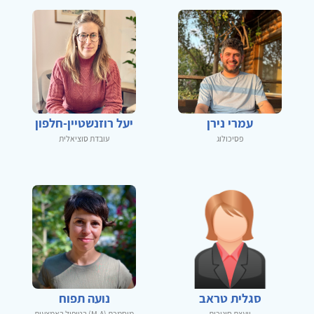
עמרי נירן
יעל רוזנשטיין-חלפון
פסיכולוג
עובדת סוציאלית
סגלית טראב
נועה תפוח
יועצת חינוכית
מוסמכת (M.A) בטיפול באמצעות