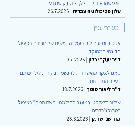
יֵשׁ מַשֶּׁהוּ אַחֲרֵי הֶחָלָל, יֶלֶד, רַק שֶׁתֵּדַע
עלון פסיכולוגיה עברית
|
26.7.2026
מעוררי עניין
אקטיביות טיפולית כעמדה נפשית של נוכחות בטיפול
הדינמי הממוקד
ד"ר יעקב יבלון
|
9.7.2026
מאגו לאקו: מהישרדות להגשמה בהורות לילדים עם
בעיות התנהגות
ד"ר ליאור סומך
|
19.7.2026
שילוב דיאלקטי כמענה לדילמת "השם המת" בטיפול
בטרנסג'נדרים
מור שני שרמן
|
28.6.2026
מחויבות חברתית כעמדה אתית-טיפולית: שרטוט