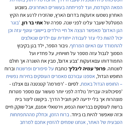
המאה הקודמת, ועד לפריחתה בעשורים האחרונים
. בשבוע
האחרון נשמעו אזעקות בדרום הארץ, שהזכירו לרגע את הקיץ
המטלטל שעבר עלינו לפני שנה. ספרה של
אתי בר רון
,
'בוגר
הגן האדום' מאפשר הצצה אל חיי הילדים ביישובי עוטף עזה וכן
יכול להוות כלי עזר לעבודה ייחודית
עם
ילדים שנאלצים
להתמודד
עם
האיום המרחף
. גיבור הספר, ילד בגן בקיבוץ
הסמוך לגבול עזה מספר על חוויותיו, על פחדיו ועל
התמודדותו
עם
אזעקות 'צבע אדום', מבין את השגרה אך חולם
לשנותה.
פרופ' עמיה ליבליך
כותבת
על סיפורים ופרשנות
וברוח
החופש הגדול,
אספנו עבורכם מאמרים העוסקים בחירות נפשית
– החופש הגדול באמת
. לסיום - 'רפורמה' קטנטנה גם אצלנו -
'פסיכולוגיה עברית' נולדה לפני יותר מעשור
עם
מספר מטרות
מוצהרות אך בלי ידיעה לאן תוביל הדרך. ביקשנו ליצור בית
ברשת לעוסקים בבריאות הנפש, וירטואלי אמנם, אבל שוקק חיים
וכזה שאפשר להיות בו ביחד.
ברוח הזמן, וכחלק מההתפתחות
הטבעית של האתר, אנחנו שמחים להזמין אתכם למרחב