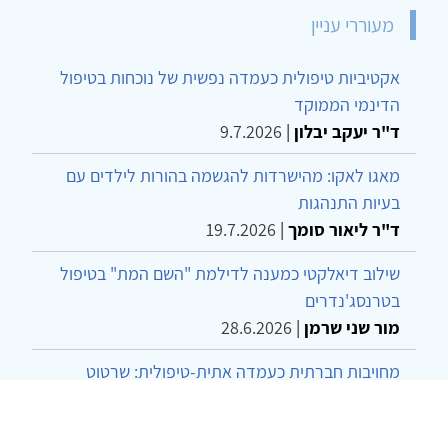
מעוררי עניין
אקטיביות טיפולית כעמדה נפשית של נוכחות בטיפול
הדינמי הממוקד
ד"ר יעקב יבלון
|
9.7.2026
מאגו לאקו: מהישרדות להגשמה בהורות לילדים עם
בעיות התנהגות
ד"ר ליאור סומך
|
19.7.2026
שילוב דיאלקטי כמענה לדילמת "השם המת" בטיפול
בטרנסג'נדרים
מור שני שרמן
|
28.6.2026
מחויבות חברתית כעמדה אתית-טיפולית: שרטוט
מחדש של גבולות המקצוע
ד"ר יהונתן דבש ומאיה פרבר
|
26.6.2026