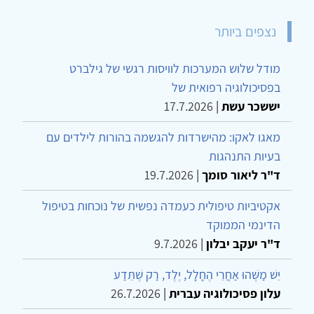
נצפים ביותר
מודל שלוש המערכות לוויסות רגשי של גילברט
בפסיכולוגיה רפואית של
יששכר עשת
|
17.7.2026
מאגו לאקו: מהישרדות להגשמה בהורות לילדים עם
בעיות התנהגות
ד"ר ליאור סומך
|
19.7.2026
אקטיביות טיפולית כעמדה נפשית של נוכחות בטיפול
הדינמי הממוקד
ד"ר יעקב יבלון
|
9.7.2026
יֵשׁ מַשֶּׁהוּ אַחֲרֵי הֶחָלָל, יֶלֶד, רַק שֶׁתֵּדַע
עלון פסיכולוגיה עברית
|
26.7.2026