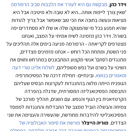
וידר כהן
,
מבקשת גם היא לעורר את הלבבות סביב הרפורמה
'שאין צורך לייפות אותה...היא לא טובה ולא מיטיבה אבל היא
מציאות ונעשה בתוכה את הכי טוב שאפשר אבל צריך להודות
שהיא תפגע בכל מי שהמצוקה שלה או שלו לא מסתדרים יפה
בשורה'. וידר כהן מזמינה לשיח אמיתי על המצב, ואנחנו
מצטרפים לקריאתה - הרפורמה מניעה בימים אלה תהליכים על
פני השטח, ומתחת הכל רוחש – אנחנו מזמינים מצדדים,
מתנגדים ו'סתם' אנשי מקצוע המתבוננים במתרחש וחווים את
השינוי על בשרם ועל נפש מטופליהם,
לשלוח אלינו טורי דעה
ומאמרים בנושא
. ובינתיים- תחילת דרכה של הפסיכותרפיה
הגופנית הייתה מלווה בהתנגדות לעקרונות הבסיס שעליהם
התבססה הפסיכואנליזה המסורתית, שדגלה בהפרדה
הקרטזיאנית בין הגוף והנפש.
עם
השנים, תהליך מורכב של
צמיחה והבשלה הוביל ממצב של התבדלות והתנגדות לממסד
הפסיכואנליטי להידברות מחודשת, שהעשירה והעצימה את שני
הצדדים.
מוריה הייצלר
פורשת את סיפור האבולוציה של
הפסיכותרפיה הגופנית שעברה דרך ארוכה מלידתה, בתחילת