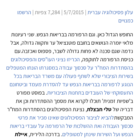
עלון פסיכולוגיה עברית
| 5/7/2015 | 7,284 צפיות |
הרשמו
כמנויים
החופש הגדול כאן. וגם הרפורמה בבריאות הנפש. שני רעיונות
מלאי יומרה הנושאים בחובם פוטנציאל ער ותקווה גדולה, אבל
נדמה שגם סכנה לא פחות גדולה לשבר, פספוס ואכזבה.
עם
כניסת הרפורמה לתוקפה,
הכריזו נציגי העו"סים והפסיכולוגים
בהסתדרות המח"ר על סכסוך עבודה במסגרתו הונחו המטפלים
בשירות הציבורי שלא לשתף פעולה
עם
משרד הבריאות בכל
הנוגע לרפורמה בבריאות הנפש עד להסדרת מעמד וביטחונם
התעסוקתי של העובדים בתחנות הציבוריות
. בפוסט מפורט
ב'שפיות זמנית' תוכלו לקרוא את מסמך ההסתדרות וכן את
דבריה של
טלי חבצלת
, נציגת הפסיכולוגים בהסתדרות המח"ר
המבקשת
להביא לציבור הפסיכולוגים שאינו מכיר את פרטי
סכסוך העבודה ואת ההשלכות של הרפורמה על עובדי בריאות
הנפש ועל השירות שינתן למטופלים
. בדרכה הלירית,
איילת