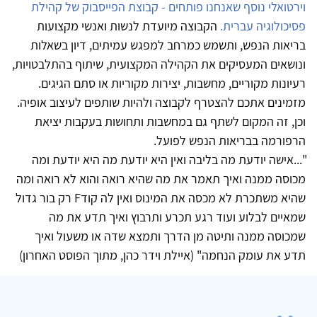
וירטואלי נוסף שאנחנו פותחים - קבוצת הפייסבוק של קהילת
פסיכולוגיה עברית.
הקבוצה מיועדת לנשות ואנשי מקצועות
בריאות הנפש, ותשמש כמרחב למפגש עמיתים, דיון בשאלות
ונושאים המעסיקים את הקהילה המקצועית, שיתוף בהתלבטויות,
רעיונות מקוריים, מחשבות, יצירות מקוריות או סתם הגיגים.
מזמינים אתכם להצטרף לקבוצה ולהיות שותפים לעיצוב אופיה.
וכן, זה המקום לשתף גם במחשבות ותחושות בעקבות יציאת
הרפורמה בבריאות הנפש לפועל.
"...אישה יוד
עת
מה בליבה ואין היא יוד
עת
מה היא יוד
עת
ומה
מכוסה ממנה ואיך תאמר את מה שהיא רואה והוא לא רואה ומה
שהיא משתכרת לא מכסה את המינוס ואין לה קוד
F
רק בור גדול
שמאיים לבלוע ועוד רגע תכרע ותרבוץ ואיך תדע את מה
שמכוסה ממנה ותיטה מן הדרך ותמצא שדה או משעול ואיך
תדע את עומק הנחמה" (איילת וידר כהן, מתוך הפוסט האחרון)