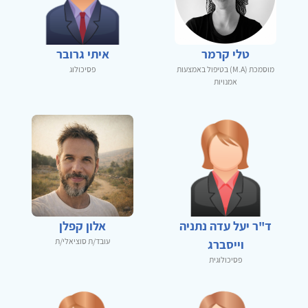
טלי קרמר
איתי גרובר
מוסמכת (M.A) בטיפול באמצעות
פסיכולוג
אמנויות
ד"ר יעל עדה נתניה
אלון קפלן
עובד/ת סוציאלי/ת
וייסברג
פסיכולוגית