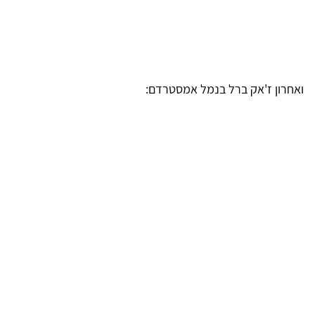
ן ז'אק ברל בנמל אמסטרדם: