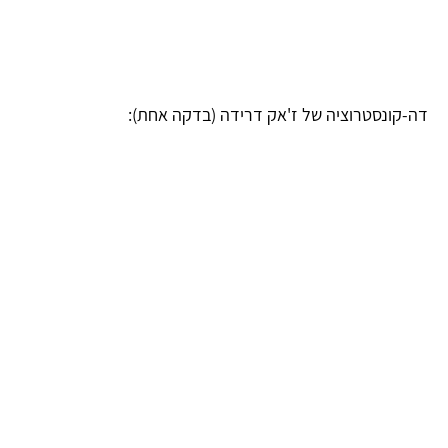
נסטרוציה של ז'אק דרידה (בדקה אחת):