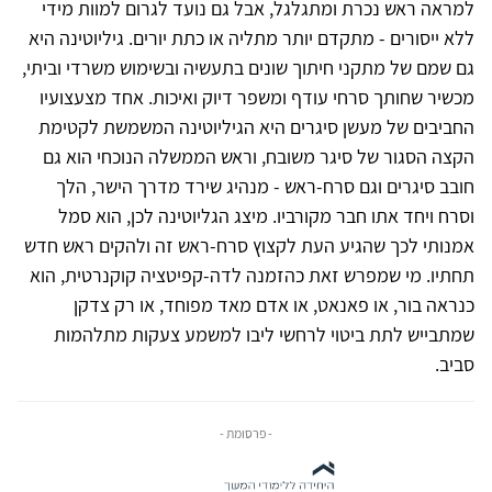
למראה ראש נכרת ומתגלגל, אבל גם נועד לגרום למוות מידי
ללא ייסורים - מתקדם יותר מתליה או כתת יורים. גיליוטינה היא
גם שמם של מתקני חיתוך שונים בתעשיה ובשימוש משרדי וביתי,
מכשיר שחותך סרחי עודף ומשפר דיוק ואיכות. אחד מצעצועיו
החביבים של מעשן סיגרים היא הגיליוטינה המשמשת לקטימת
הקצה הסגור של סיגר משובח, וראש הממשלה הנוכחי הוא גם
חובב סיגרים וגם סרח-ראש - מנהיג שירד מדרך הישר, הלך
וסרח ויחד אתו חבר מקורביו. מיצג הגליוטינה לכן, הוא סמל
אמנותי לכך שהגיע העת לקצוץ סרח-ראש זה ולהקים ראש חדש
תחתיו. מי שמפרש זאת כהזמנה לדה-קפיטציה קוקנרטית, הוא
כנראה בור, או פאנאט, או אדם מאד מפוחד, או רק צדקן
שמתבייש לתת ביטוי לרחשי ליבו למשמע צעקות מתלהמות
סביב.
- פרסומת -