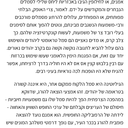
אמנים, או לחילופין הגיבו באכזריות ליחס שלילי לסמלים
הנבחרים והמקודשים על ידם. לאמור, צרי האופק, הבלתי
מפותחים, או המפוחדים, עלולים להרתע מסמלים מורכבים
ורבי-משמעות הנשגבים מבינתם, ונוטים להפוך אותם לסימנים
בעלי רובד צר של משמעות, לעשות קונקרטיזציה שלהם. כך
צלב קרס, או מדים נאציים הם סמל טראומטי ליהודים והשימוש
בהם עלול להביא לתגובה נוקשה וקשה גם בקרב יהודים נאורים.
יחד עם זאת, אם הפגנות הימין הלאומני שעשו שימוש בכרזות
עם רבין בלבוש קצין אס אס לא היו חוליה בדרך לרציחתו, אפשר
להניח שלא היו הופכות לכה נוראיות בעיני רבים.
הגיליוטינה היא סמל הלקוח ממקום אחר, היא איננה קשורה
בטראומה של יהודים. זהו אמצעי הוצאה להורג, שדווקא
במהפכה הצרפתית הפך להיות סמל שלו גם משמעויות חיוביות -
חיסולם של העריצים וקבלתם של ערכי החופש השוויון והאחווה -
לידתה של הרפובליקה החופשית. הוא אמנם נועד להוצאה
פומבית להורג בככר העיר, עם נופך דרמטי משלהב המונים שיש