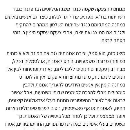
מגוחכת הצעקה שקמה כנגד מיצג הגיליוטינה בהפגנה כנגד
השחיתות בת״א. מפתיע עוד יותר לגלות, כיצד גם אנשים בולטים
במחנה המתקומם כנגד שחיתות השלטון ממהרים להתקיף
ולגנות את המיצג ואת יוצרו, אחרי צעקת עסקני הימין כי זוהי
הסתה לרצח.
מיצג כזה, הוא סמל, יצירה אמנותית (גם אם חפוזה ולא איכותית
במיוחד) מרובת משמעויות. היחס לאמנות, או לסמלים בכלל,
מבחין בין סקטורים הנוטים לליברליזם, נאורות ופתיחות לבין אלו
הנוטים לשמרנות, מוסרנות וצרות אופקים. אין זה לומר כי
במחנה הימין אין אנשים היודעים להעריך אמנות ולהבין
סימבולים מבלי להפכם לסימנים שדופי משמעות, אבל אפשר
לראות איך לאורך ההיסטוריה מחנות בעלי אידאולוגיה קיצונית,
דתית, לאומנית או אף פאשיסטית, נוטים לפרש סימבולים בצרות
אופק מצמצמת ועל כן לפחד מכל ביטוייה של האמנות. כך
משטרים בעלי איפיונים כאלה שרפו ספרים, החרימו ציורים, אסרו