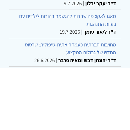
ד"ר יעקב יבלון
|
9.7.2026
מאגו לאקו: מהישרדות להגשמה בהורות לילדים עם
בעיות התנהגות
ד"ר ליאור סומך
|
19.7.2026
מחויבות חברתית כעמדה אתית-טיפולית: שרטוט
מחדש של גבולות המקצוע
ד"ר יהונתן דבש ומאיה פרבר
|
26.6.2026
שילוב דיאלקטי כמענה לדילמת "השם המת" בטיפול
בטרנסג'נדרים
מור שני שרמן
|
28.6.2026