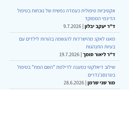
אקטיביות טיפולית כעמדה נפשית של נוכחות בטיפול
הדינמי הממוקד
ד"ר יעקב יבלון
|
9.7.2026
מאגו לאקו: מהישרדות להגשמה בהורות לילדים עם
בעיות התנהגות
ד"ר ליאור סומך
|
19.7.2026
שילוב דיאלקטי כמענה לדילמת "השם המת" בטיפול
בטרנסג'נדרים
מור שני שרמן
|
28.6.2026
מחויבות חברתית כעמדה אתית-טיפולית: שרטוט
מחדש של גבולות המקצוע
ד"ר יהונתן דבש ומאיה פרבר
|
26.6.2026