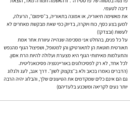
פרנסה במסווה של פרסטיז'ה״. זו האשמה חמורה מאד, הוצאת
דיבה לטעמי.
את מאשימה תיאוריה, או אמונה בתאוריה, ב״סימום״, הרעלה,
למען בצע כסף, כוח ויוקרה, בדיוק כפי שאת מבקשת מאחרים לא
לעשות (ובצדק!)
על כל פנים, בהחלט אני מסכימה שנהייה עיוורת אחר אמת
תאורטית חוטאת הן לתאורטיקן והן למטופל, ושפיצול הגוף מהנפש
והתעלמות מאיתותי הגוף היא מצערת ועלולה להיות הרת אסון.
לכל אחד, לא רק לפסיכולוגים באוריינטציה פסיכואנליטית.
(הדברים נאמרו בכאב ולא ב״צקצוק לשון״. דרך אגב, לעג ולגלוג
גם הם אינם כלים שמקדמים את הטיעונים שלך, והבלוג יהיה הרבה
יותר נעים לקריאה ומשכנע בלעדיהם)