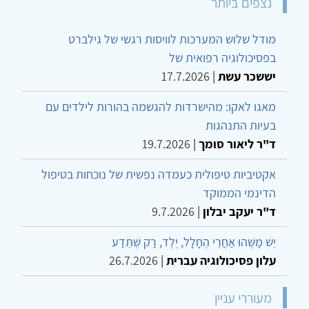
נצפים ביותר
מודל שלוש המערכות לוויסות רגשי של גילברט
בפסיכולוגיה רפואית של
יששכר עשת
|
17.7.2026
מאגו לאקו: מהישרדות להגשמה בהורות לילדים עם
בעיות התנהגות
ד"ר ליאור סומך
|
19.7.2026
אקטיביות טיפולית כעמדה נפשית של נוכחות בטיפול
הדינמי הממוקד
ד"ר יעקב יבלון
|
9.7.2026
יֵשׁ מַשֶּׁהוּ אַחֲרֵי הֶחָלָל, יֶלֶד, רַק שֶׁתֵּדַע
עלון פסיכולוגיה עברית
|
26.7.2026
מעוררי עניין