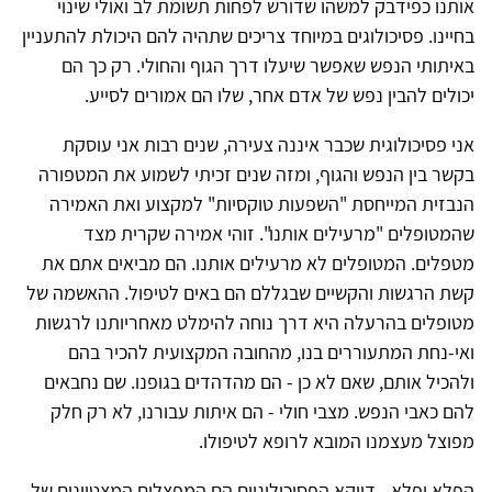
אותנו כפידבק למשהו שדורש לפחות תשומת לב ואולי שינוי
בחיינו. פסיכולוגים במיוחד צריכים שתהיה להם היכולת להתעניין
באיתותי הנפש שאפשר שיעלו דרך הגוף והחולי. רק כך הם
יכולים להבין נפש של אדם אחר, שלו הם אמורים לסייע.
אני פסיכולוגית שכבר איננה צעירה, שנים רבות אני עוסקת
בקשר בין הנפש והגוף, ומזה שנים זכיתי לשמוע את המטפורה
הנבזית המייחסת "השפעות טוקסיות" למקצוע ואת האמירה
שהמטופלים "מרעילים אותנו". זוהי אמירה שקרית מצד
מטפלים. המטופלים לא מרעילים אותנו. הם מביאים אתם את
קשת הרגשות והקשיים שבגללם הם באים לטיפול. ההאשמה של
מטופלים בהרעלה היא דרך נוחה להימלט מאחריותנו לרגשות
ואי-נחת המתעוררים בנו, מהחובה המקצועית להכיר בהם
ולהכיל אותם, שאם לא כן - הם מהדהדים בגופנו. שם נחבאים
להם כאבי הנפש. מצבי חולי - הם איתות עבורנו, לא רק חלק
מפוצל מעצמנו המובא לרופא לטיפולו.
הפלא ופלא - דווקא הפסיכולוגיים הם המפצלים המצטיינים של