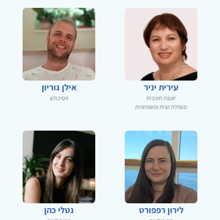
עירית יניר
אילן גוריון
יועצת חינוכית
פסיכולוג
מטפלת זוגית ומשפחתית
לירון רפפורט
נטלי כהן