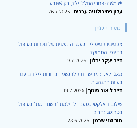
יֵשׁ מַשֶּׁהוּ אַחֲרֵי הֶחָלָל, יֶלֶד, רַק שֶׁתֵּדַע
עלון פסיכולוגיה עברית
|
26.7.2026
מעוררי עניין
אקטיביות טיפולית כעמדה נפשית של נוכחות בטיפול
הדינמי הממוקד
ד"ר יעקב יבלון
|
9.7.2026
מאגו לאקו: מהישרדות להגשמה בהורות לילדים עם
בעיות התנהגות
ד"ר ליאור סומך
|
19.7.2026
שילוב דיאלקטי כמענה לדילמת "השם המת" בטיפול
בטרנסג'נדרים
מור שני שרמן
|
28.6.2026
מחויבות חברתית כעמדה אתית-טיפולית: שרטוט